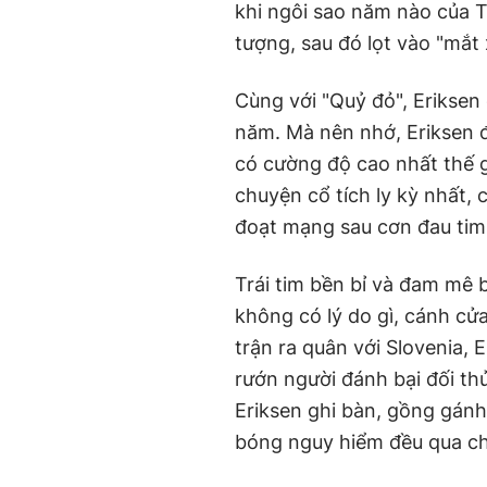
khi ngôi sao năm nào của 
tượng, sau đó lọt vào "mắ
Cùng với "Quỷ đỏ", Eriksen 
năm. Mà nên nhớ, Eriksen đ
có cường độ cao nhất thế 
chuyện cổ tích ly kỳ nhất, 
đoạt mạng sau cơn đau tim,
Trái tim bền bỉ và đam mê b
không có lý do gì, cánh cử
trận ra quân với Slovenia,
rướn người đánh bại đối th
Eriksen ghi bàn, gồng gánh
bóng nguy hiểm đều qua c