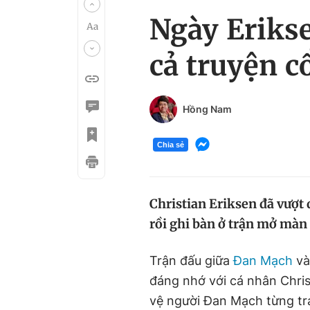
Ngày Erikse
cả truyện cổ
Hồng Nam
Chia sẻ
Christian Eriksen đã vượt q
rồi ghi bàn ở trận mở mà
Trận đấu giữa
Đan Mạch
và
đáng nhớ với cá nhân Chri
vệ người Đan Mạch từng trả