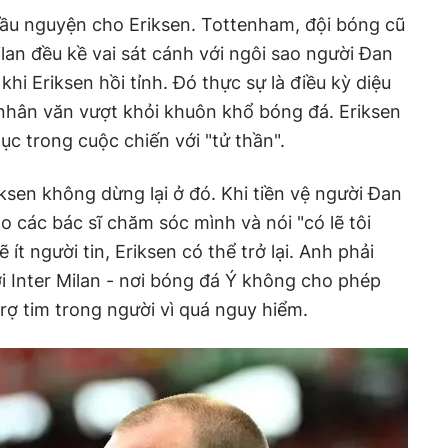
cầu nguyện cho Eriksen. Tottenham, đội bóng cũ
ilan đều kề vai sát cánh với ngôi sao người Đan
hi Eriksen hồi tỉnh. Đó thực sự là điều kỳ diệu
 nhân văn vượt khỏi khuôn khổ bóng đá. Eriksen
c trong cuộc chiến với "tử thần".
ksen không dừng lại ở đó. Khi tiền vệ người Đan
o các bác sĩ chăm sóc mình và nói "có lẽ tôi
ít người tin, Eriksen có thể trở lại. Anh phải
i Inter Milan - nơi bóng đá Ý không cho phép
 trợ tim trong người vì quá nguy hiểm.