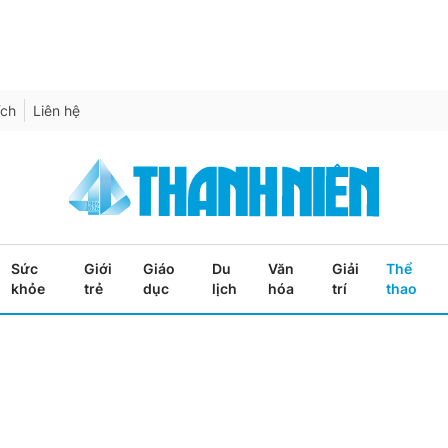
ích
Liên hệ
Sức
Giới
Giáo
Du
Văn
Giải
Thể
khỏe
trẻ
dục
lịch
hóa
trí
thao