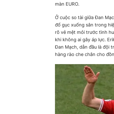
màn EURO.
Ở cuộc so tài giữa Đan Mạ
đổ gục xuống sân trong hiệp
rõ vẻ mệt mỏi trước tình h
khi không ai gây áp lực. E
Đan Mạch, dẫn đầu là đội 
hàng rào che chắn cho đồn