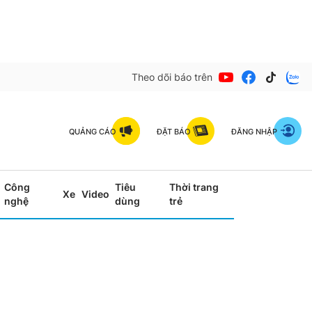
Theo dõi báo trên
QUẢNG CÁO
ĐẶT BÁO
ĐĂNG NHẬP
Công
Tiêu
Thời trang
Xe
Video
nghệ
dùng
trẻ