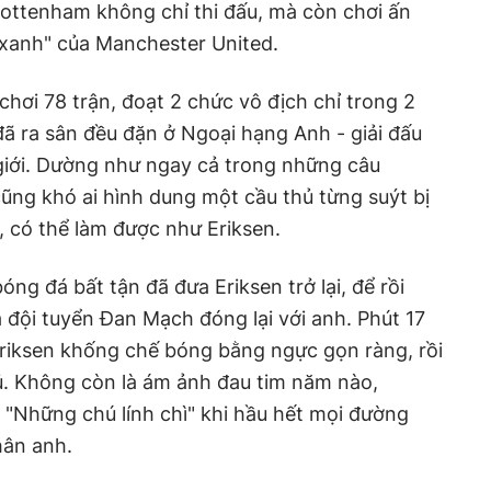
Tottenham không chỉ thi đấu, mà còn chơi ấn
t xanh" của Manchester United.
chơi 78 trận, đoạt 2 chức vô địch chỉ trong 2
ã ra sân đều đặn ở Ngoại hạng Anh - giải đấu
giới. Dường như ngay cả trong những câu
cũng khó ai hình dung một cầu thủ từng suýt bị
 có thể làm được như Eriksen.
óng đá bất tận đã đưa Eriksen trở lại, để rồi
a đội tuyển Đan Mạch đóng lại với anh. Phút 17
 Eriksen khống chế bóng bằng ngực gọn ràng, rồi
ủ. Không còn là ám ảnh đau tim năm nào,
 "Những chú lính chì" khi hầu hết mọi đường
hân anh.