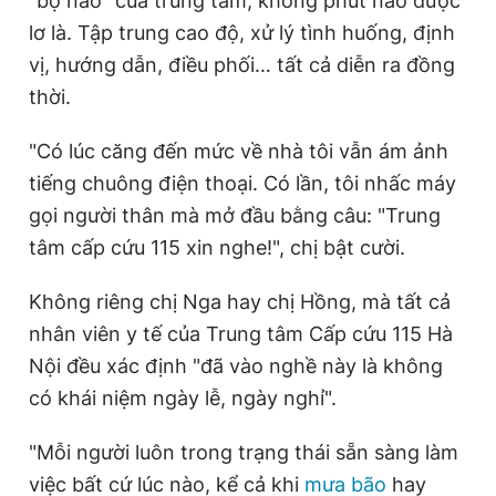
"bộ não" của trung tâm, không phút nào được
lơ là. Tập trung cao độ, xử lý tình huống, định
vị, hướng dẫn, điều phối… tất cả diễn ra đồng
thời.
"Có lúc căng đến mức về nhà tôi vẫn ám ảnh
tiếng chuông điện thoại. Có lần, tôi nhấc máy
gọi người thân mà mở đầu bằng câu: "Trung
tâm cấp cứu 115 xin nghe!", chị bật cười.
Không riêng chị Nga hay chị Hồng, mà tất cả
nhân viên y tế của Trung tâm Cấp cứu 115 Hà
Nội đều xác định "đã vào nghề này là không
có khái niệm ngày lễ, ngày nghỉ".
"Mỗi người luôn trong trạng thái sẵn sàng làm
việc bất cứ lúc nào, kể cả khi
mưa bão
hay