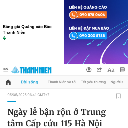
Bảng giá Quảng cáo Báo
Thanh Niên
Đời sống
Thanh Niên và tôi
Tết yêu thương
Người sốn
QUẢNG CÁO
ĐẶT BÁO
05/05/2025 06:41 GMT+7
Thông tin tài khoản
Ngày lễ bận rộn ở Trung
Đổi mật khẩu
Chuyên mục
tâm Cấp cứu 115 Hà Nội
Tin đã lưu