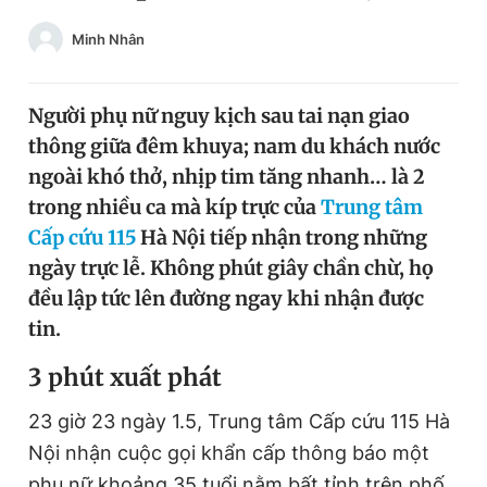
Chuyên mục khác
Minh Nhân
Tin đã xem
Chào ngày mới
Tin 24h
Đăng xuất
Người phụ nữ nguy kịch sau tai nạn giao
Tin thị trường
Tin 360
thông giữa đêm khuya; nam du khách nước
ngoài khó thở, nhịp tim tăng nhanh… là 2
trong nhiều ca mà kíp trực của
Trung tâm
Video
Magazine
Cấp cứu 115
Hà Nội tiếp nhận trong những
ngày trực lễ. Không phút giây chần chừ, họ
Sản phẩm khác
đều lập tức lên đường ngay khi nhận được
tin.
Tiện ích
Bạn cần biết
3 phút xuất phát
Thông tin tòa soạn
Liên hệ quảng cáo
23 giờ 23 ngày 1.5, Trung tâm Cấp cứu 115 Hà
Nội nhận cuộc gọi khẩn cấp thông báo một
phụ nữ khoảng 35 tuổi nằm bất tỉnh trên phố