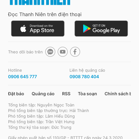
Đọc Thanh Niên trên điện thoại
Theo dõi báo trên
Hotline
Liên hệ quảng cáo
0906 645 777
0908 780 404
Đặt báo
Quảng cáo
RSS
Tòa soạn
Chính sách bảo
Tổng biên tập: Nguyễn Ngọc Toàn
Phó tổng biên tập thường trực: Hải Thành
Phó tổng biên tập: Lâm Hiếu Dũng
Phó tổng biên tập: Trần Việt Hưng
Tổng thư ký tòa soạn: Đức Trung
Giấy phép xuất bản số 110/GP - BTTTT cấp ngày 24.3.2020