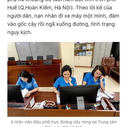
Huế (Q.Hoàn Kiếm, Hà Nội). Theo lời kể của
người dân, nạn nhân đi xe máy một mình, đâm
Đọc Thanh Niên trên điện thoại
vào gốc cây rồi ngã xuống đường, tình trạng
nguy kịch.
Theo dõi báo trên
Hotline
Liên hệ quảng cáo
0906 645 777
0908 780 404
Đặt báo
Quảng cáo
RSS
Tòa soạn
Chính sách bảo
Tổng biên tập: Nguyễn Ngọc Toàn
Phó tổng biên tập thường trực: Hải Thành
Phó tổng biên tập: Lâm Hiếu Dũng
Phó tổng biên tập: Trần Việt Hưng
3 nhân viên điều phối trực đường dây nóng tại Trung tâm
Tổng thư ký tòa soạn: Đức Trung