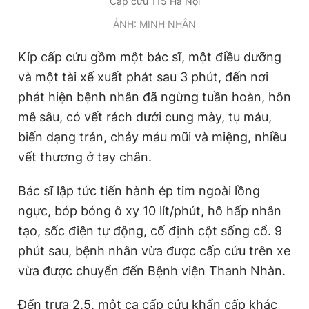
Cấp cứu 115 Hà Nội
Giấy phép xuất bản số 110/GP - BTTTT cấp ngày 24.3.2020
ẢNH: MINH NHÂN
© 2003-2026 Bản quyền thuộc về Báo Thanh Niên. Cấm sao
chép dưới mọi hình thức nếu không có sự chấp thuận bằng văn
bản. Phát triển bởi ePi Technologies, JSC.
Kíp cấp cứu gồm một bác sĩ, một điều dưỡng
và một tài xế xuất phát sau 3 phút, đến nơi
phát hiện bệnh nhân đã ngừng tuần hoàn, hôn
mê sâu, có vết rách dưới cung mày, tụ máu,
biến dạng trán, chảy máu mũi và miệng, nhiều
vết thương ở tay chân.
Bác sĩ lập tức tiến hành ép tim ngoài lồng
ngực, bóp bóng ô xy 10 lít/phút, hô hấp nhân
tạo, sốc điện tự động, cố định cột sống cổ. 9
phút sau, bệnh nhân vừa được cấp cứu trên xe
vừa được chuyển đến Bệnh viện Thanh Nhàn.
Đến trưa 2.5, một ca cấp cứu khẩn cấp khác