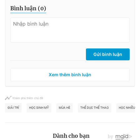
Bình luận (
0
)
Gửi bình luận
Xem thêm bình luận
Khám phá thêm chủ đề
GIẢI TRÍ
HỌC SINH MỸ
MÙA HÈ
THỂ DỤC THỂ THAO
HỌC NHIỀU