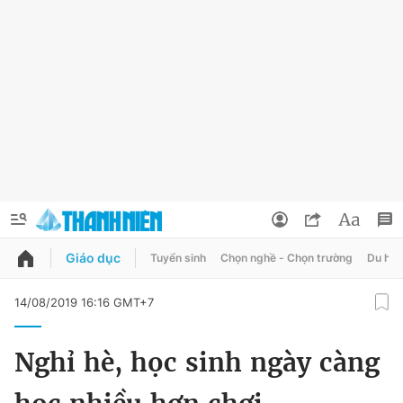
Giáo dục
Tuyển sinh
Chọn nghề - Chọn trường
Du học
QUẢNG CÁO
ĐẶT BÁO
14/08/2019 16:16 GMT+7
Thông tin tài khoản
Nghỉ hè, học sinh ngày càng
Đổi mật khẩu
Chuyên mục
Tin đã lưu