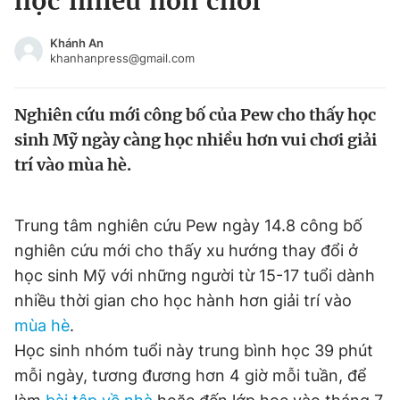
học nhiều hơn chơi
Chuyên mục khác
Tin đã xem
Khánh An
khanhanpress@gmail.com
Chào ngày mới
Tin 24h
Đăng xuất
Nghiên cứu mới công bố của Pew cho thấy học
Tin thị trường
Tin 360
sinh Mỹ ngày càng học nhiều hơn vui chơi giải
trí vào mùa hè.
Video
Magazine
Trung tâm nghiên cứu Pew ngày 14.8 công bố
Sản phẩm khác
nghiên cứu mới cho thấy xu hướng thay đổi ở
Tiện ích
Bạn cần biết
học sinh Mỹ với những người từ 15-17 tuổi dành
nhiều thời gian cho học hành hơn giải trí vào
mùa hè
.
Thông tin tòa soạn
Liên hệ quảng cáo
Học sinh nhóm tuổi này trung bình học 39 phút
mỗi ngày, tương đương hơn 4 giờ mỗi tuần, để