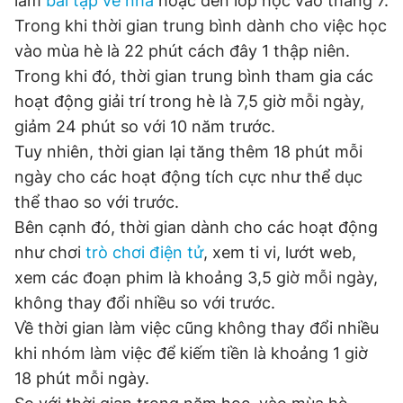
làm
bài tập về nhà
hoặc đến lớp học vào tháng 7.
Trong khi thời gian trung bình dành cho việc học
vào mùa hè là 22 phút cách đây 1 thập niên.
Đọc Thanh Niên trên điện thoại
Trong khi đó, thời gian trung bình tham gia các
hoạt động giải trí trong hè là 7,5 giờ mỗi ngày,
giảm 24 phút so với 10 năm trước.
Tuy nhiên, thời gian lại tăng thêm 18 phút mỗi
Theo dõi báo trên
ngày cho các hoạt động tích cực như thể dục
thể thao so với trước.
Hotline
Liên hệ quảng cáo
Bên cạnh đó, thời gian dành cho các hoạt động
0906 645 777
0908 780 404
như chơi
trò chơi điện tử
, xem ti vi, lướt web,
xem các đoạn phim là khoảng 3,5 giờ mỗi ngày,
Đặt báo
Quảng cáo
RSS
Tòa soạn
Chính sách bảo
không thay đổi nhiều so với trước.
Tổng biên tập: Nguyễn Ngọc Toàn
Về thời gian làm việc cũng không thay đổi nhiều
Phó tổng biên tập thường trực: Hải Thành
khi nhóm làm việc để kiếm tiền là khoảng 1 giờ
Phó tổng biên tập: Lâm Hiếu Dũng
Phó tổng biên tập: Trần Việt Hưng
18 phút mỗi ngày.
Tổng thư ký tòa soạn: Đức Trung