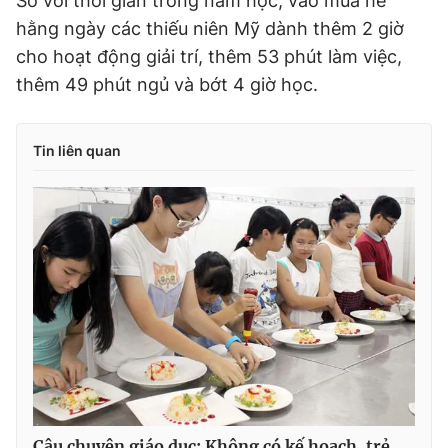
So với thời gian trong năm học, vào mùa hè
Giấy phép xuất bản số 110/GP - BTTTT cấp ngày 24.3.2020
hằng ngày các thiếu niên Mỹ dành thêm 2 giờ
© 2003-2026 Bản quyền thuộc về Báo Thanh Niên. Cấm sao
cho hoạt động giải trí, thêm 53 phút làm việc,
chép dưới mọi hình thức nếu không có sự chấp thuận bằng văn
bản. Phát triển bởi ePi Technologies, JSC.
thêm 49 phút ngủ và bớt 4 giờ học.
Tin liên quan
Câu chuyện giáo dục: Không có kế hoạch, trẻ