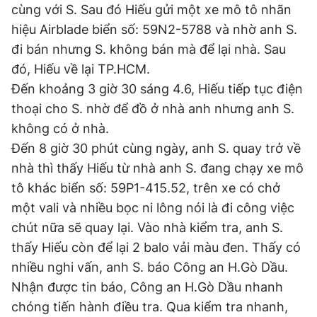
cùng với S. Sau đó Hiếu gửi một xe mô tô nhãn
Giấy phép xuất bản số 110/GP - BTTTT cấp ngày 24.3.2020
© 2003-2026 Bản quyền thuộc về Báo Thanh Niên. Cấm sao
hiệu Airblade biển số: 59N2-5788 và nhờ anh S.
chép dưới mọi hình thức nếu không có sự chấp thuận bằng văn
đi bán nhưng S. không bán mà để lại nhà. Sau
bản. Phát triển bởi ePi Technologies, JSC.
đó, Hiếu về lại TP.HCM.
Đến khoảng 3 giờ 30 sáng 4.6, Hiếu tiếp tục điện
thoại cho S. nhờ để đồ ở nhà anh nhưng anh S.
không có ở nhà.
Đến 8 giờ 30 phút cùng ngày, anh S. quay trở về
nhà thì thấy Hiếu từ nhà anh S. đang chạy xe mô
tô khác biển số: 59P1-415.52, trên xe có chở
một vali và nhiều bọc ni lông nói là đi công việc
chút nữa sẽ quay lại. Vào nhà kiểm tra, anh S.
thấy Hiếu còn để lại 2 balo vải màu đen. Thấy có
nhiều nghi vấn, anh S. báo Công an H.Gò Dầu.
Nhận được tin báo, Công an H.Gò Dầu nhanh
chóng tiến hành điều tra. Qua kiểm tra nhanh,