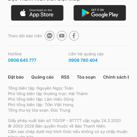
Theo dõi báo trên
Hotline
Liên hệ quảng cáo
0906 645 777
0908 780 404
Đặt báo
Quảng cáo
RSS
Tòa soạn
Chính sách bảo
Tổng biên tập: Nguyễn Ngọc Toàn
Phó tổng biên tập thường trực: Hải Thành
Phó tổng biên tập: Lâm Hiếu Dũng
Phó tổng biên tập: Trần Việt Hưng
Tổng thư ký tòa soạn: Đức Trung
Giấy phép xuất bản số 110/GP - BTTTT cấp ngày 24.3.2020
© 2003-2026 Bản quyền thuộc về Báo Thanh Niên.
Cấm sao chép dưới mọi hình thức nếu không có sự chấp thuận
bằng văn bản.