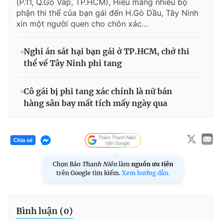
(P.11, Q.Gò Vấp, TP.HCM), Hiếu mang nhiều bộ
phận thi thể của bạn gái đến H.Gò Dầu, Tây Ninh
xin một người quen cho chôn xác…
Nghi án sát hại bạn gái ở TP.HCM, chở thi
thể về Tây Ninh phi tang
Cô gái bị phi tang xác chính là nữ bán
hàng sân bay mất tích mấy ngày qua
Chia sẻ
Chọn Báo
Thanh Niên
làm
nguồn ưu tiên
trên Google tìm kiếm.
Xem hướng dẫn.
Bình luận (
0
)