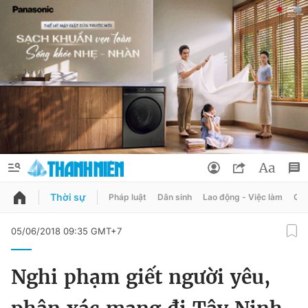
Thời sự
Pháp luật
Dân sinh
Lao động - Việc làm
Quy
QUẢNG CÁO
ĐẶT BÁO
05/06/2018 09:35 GMT+7
Thông tin tài khoản
Nghi phạm giết người yêu,
Đổi mật khẩu
Chuyên mục
Tin đã lưu