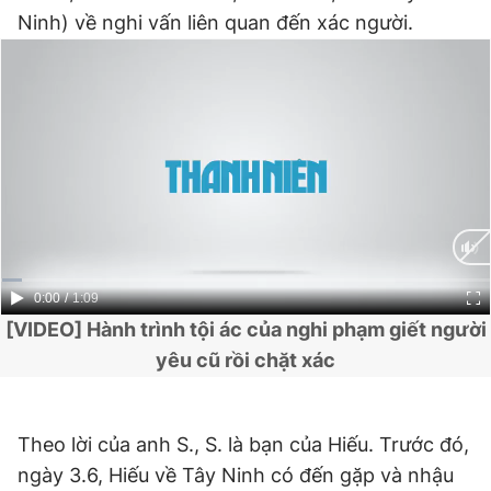
Ninh) về nghi vấn liên quan đến xác người.
Đọc Thanh Niên trên điện thoại
Theo dõi báo trên
Hotline
Liên hệ quảng cáo
0906 645 777
0908 780 404
Current
0:00
/
Duration
1:09
[VIDEO] Hành trình tội ác của nghi phạm giết người
Time
Đặt báo
Quảng cáo
RSS
Tòa soạn
Chính sách bảo
yêu cũ rồi chặt xác
Tổng biên tập: Nguyễn Ngọc Toàn
Phó tổng biên tập thường trực: Hải Thành
Phó tổng biên tập: Lâm Hiếu Dũng
Theo lời của anh S., S. là bạn của Hiếu. Trước đó,
Phó tổng biên tập: Trần Việt Hưng
ngày 3.6, Hiếu về Tây Ninh có đến gặp và nhậu
Tổng thư ký tòa soạn: Đức Trung