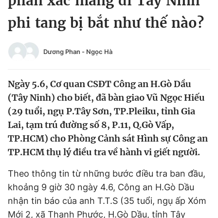
phân xác mang đi Tây Ninh
Chuyên mục khác
phi tang bị bắt như thế nào?
Tin đã xem
Chào ngày mới
Tin 24h
Đăng xuất
Dương Phan
-
Ngọc Hà
Tin thị trường
Tin 360
Ngày 5.6, Cơ quan CSĐT Công an H.Gò Dầu
Video
Magazine
(Tây Ninh) cho biết, đã bàn giao Vũ Ngọc Hiếu
(29 tuổi, ngụ P.Tây Sơn, TP.Pleiku, tỉnh Gia
Lai, tạm trú đường số 8, P.11, Q.Gò Vấp,
Sản phẩm khác
TP.HCM) cho Phòng Cảnh sát Hình sự Công an
Tiện ích
Bạn cần biết
TP.HCM thụ lý điều tra về hành vi giết người.
Theo thông tin từ những bước điều tra ban đầu,
Thông tin tòa soạn
Liên hệ quảng cáo
khoảng 9 giờ 30 ngày 4.6, Công an H.Gò Dầu
nhận tin báo của anh T.T.S (35 tuổi, ngụ ấp Xóm
Mới 2, xã Thanh Phước, H.Gò Dầu, tỉnh Tây