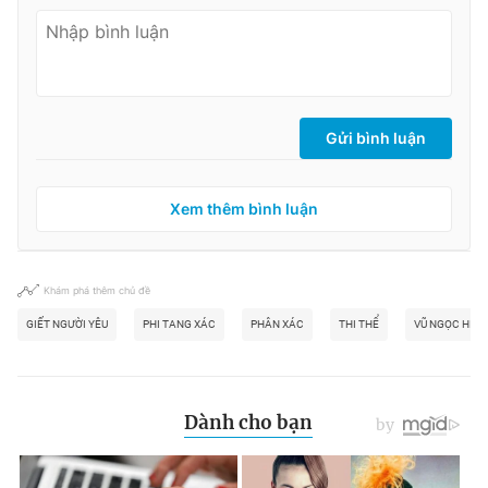
Gửi bình luận
Xem thêm bình luận
Khám phá thêm chủ đề
GIẾT NGƯỜI YÊU
PHI TANG XÁC
PHÂN XÁC
THI THỂ
VŨ NGỌC HIẾU