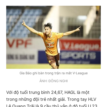
Giấy phép xuất bản số 110/GP - BTTTT cấp ngày 24.3.2020
© 2003-2026 Bản quyền thuộc về Báo Thanh Niên. Cấm sao
chép dưới mọi hình thức nếu không có sự chấp thuận bằng văn
bản. Phát triển bởi ePi Technologies, JSC.
Gia Bảo ghi bàn trong trận ra mắt V-League
ẢNH: ĐÔNG NGHI
Với độ tuổi trung bình 24,67, HAGL là một
trong những đội trẻ nhất giải. Trong tay HLV
Lê Quang Trãi là 9 cầu thủ vẫn ở độ tuổi U.23,