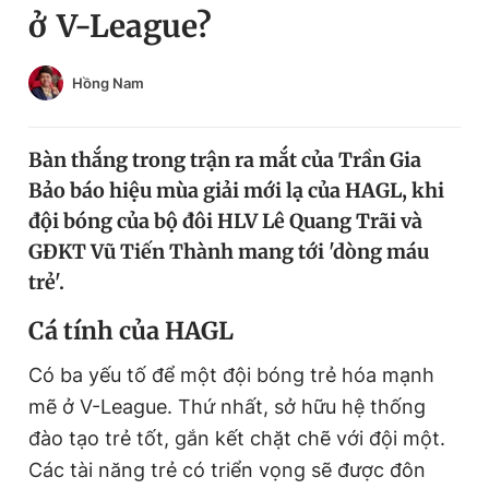
ở V-League?
Chuyên mục khác
Tin đã xem
Chào ngày mới
Tin 24h
Hồng Nam
Đăng xuất
Tin thị trường
Tin 360
Bàn thắng trong trận ra mắt của Trần Gia
Bảo báo hiệu mùa giải mới lạ của HAGL, khi
Video
Magazine
đội bóng của bộ đôi HLV Lê Quang Trãi và
GĐKT Vũ Tiến Thành mang tới 'dòng máu
trẻ'.
Sản phẩm khác
Cá tính của HAGL
Tiện ích
Bạn cần biết
Có ba yếu tố để một đội bóng trẻ hóa mạnh
Thông tin tòa soạn
Liên hệ quảng cáo
mẽ ở V-League. Thứ nhất, sở hữu hệ thống
đào tạo trẻ tốt, gắn kết chặt chẽ với đội một.
Các tài năng trẻ có triển vọng sẽ được đôn