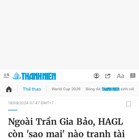
Thể thao
World Cup 2026
Bóng đá
sinh viên
QUẢNG CÁO
ĐẶT BÁO
18/09/2024 07:47 GMT+7
Thông tin tài khoản
Ngoài Trần Gia Bảo, HAGL
Đổi mật khẩu
Chuyên mục
còn 'sao mai' nào tranh tài
Tin đã lưu