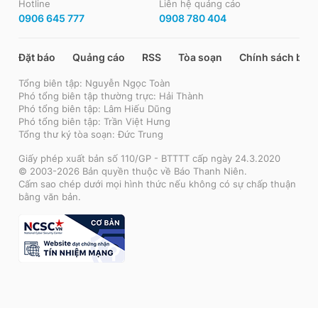
Hotline
Liên hệ quảng cáo
0906 645 777
0908 780 404
Đặt báo
Quảng cáo
RSS
Tòa soạn
Chính sách bảo
Tổng biên tập: Nguyễn Ngọc Toàn
Phó tổng biên tập thường trực: Hải Thành
Phó tổng biên tập: Lâm Hiếu Dũng
Phó tổng biên tập: Trần Việt Hưng
Tổng thư ký tòa soạn: Đức Trung
Giấy phép xuất bản số 110/GP - BTTTT cấp ngày 24.3.2020
© 2003-2026 Bản quyền thuộc về Báo Thanh Niên.
Cấm sao chép dưới mọi hình thức nếu không có sự chấp thuận
bằng văn bản.