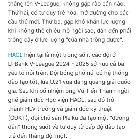
thẳng lên V-League, không gặp rào cản nào.
Thứ hai, có tư duy trẻ hóa, mở đường cho các
cầu thủ mới. Thứ ba, gặp khó khăn lực lượng
Đọc Thanh Niên trên điện thoại
khi không thể chiêu mộ ngôi sao, dẫn đến phải
trông cậy ở lực lượng "của nhà trồng được".
HAGL
hiện tại là một trong số ít các đội ở
Theo dõi báo trên
LPBank V-League 2024 - 2025 sở hữu cả ba
yếu tố nói trên. Đội bóng phố núi có hệ thống
Hotline
Liên hệ quảng cáo
đào tạo tốt, lứa U.21 vừa đăng quang giải quốc
0906 645 777
0908 780 404
gia. Sau khi bổ nhiệm ông Vũ Tiến Thành ngồi
ghế giám đốc Học viện HAGL, sau đó trở
Đặt báo
Quảng cáo
RSS
Tòa soạn
Chính sách bảo
thành HLV trưởng và giám đốc kỹ thuật
Tổng biên tập: Nguyễn Ngọc Toàn
(GĐKT), đội chủ sân Pleiku đã tạo một "đường
Phó tổng biên tập thường trực: Hải Thành
Phó tổng biên tập: Lâm Hiếu Dũng
dẫn" thông suốt về tư duy từ cấp độ đào tạo
Phó tổng biên tập: Trần Việt Hưng
Tổng thư ký tòa soạn: Đức Trung
trẻ đến thẳng đội một.