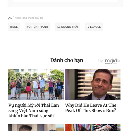
Khám phá thêm chủ đề
HAGL
VŨ TIẾN THÀNH
LÊ QUANG TRÃI
V-LEAGUE