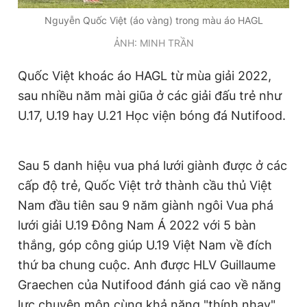
Giấy phép xuất bản số 110/GP - BTTTT cấp ngày 24.3.2020
Nguyễn Quốc Việt (áo vàng) trong màu áo HAGL
© 2003-2026 Bản quyền thuộc về Báo Thanh Niên. Cấm sao
chép dưới mọi hình thức nếu không có sự chấp thuận bằng văn
ẢNH: MINH TRẦN
bản. Phát triển bởi ePi Technologies, JSC.
Quốc Việt khoác áo HAGL từ mùa giải 2022,
sau nhiều năm mài giũa ở các giải đấu trẻ như
U.17, U.19 hay U.21 Học viện bóng đá Nutifood.
Sau 5 danh hiệu vua phá lưới giành được ở các
cấp độ trẻ, Quốc Việt trở thành cầu thủ Việt
Nam đầu tiên sau 9 năm giành ngôi Vua phá
lưới giải U.19 Đông Nam Á 2022 với 5 bàn
thắng, góp công giúp U.19 Việt Nam về đích
thứ ba chung cuộc. Anh được HLV Guillaume
Graechen của Nutifood đánh giá cao về năng
lực chuyên môn cùng khả năng "thính nhạy"