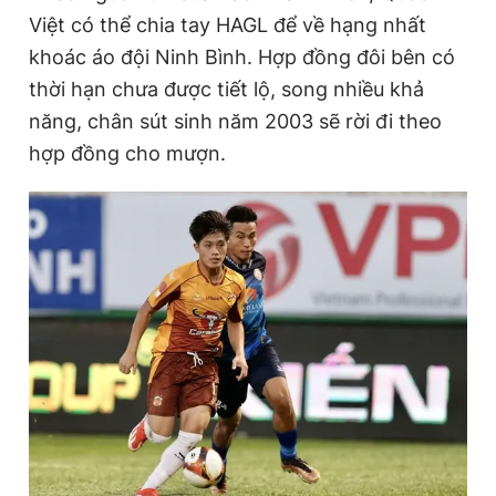
Việt có thể chia tay HAGL để về hạng nhất
khoác áo đội Ninh Bình. Hợp đồng đôi bên có
Đọc Thanh Niên trên điện thoại
thời hạn chưa được tiết lộ, song nhiều khả
năng, chân sút sinh năm 2003 sẽ rời đi theo
hợp đồng cho mượn.
Theo dõi báo trên
Hotline
Liên hệ quảng cáo
0906 645 777
0908 780 404
Đặt báo
Quảng cáo
RSS
Tòa soạn
Chính sách bảo
Tổng biên tập: Nguyễn Ngọc Toàn
Phó tổng biên tập thường trực: Hải Thành
Phó tổng biên tập: Lâm Hiếu Dũng
Phó tổng biên tập: Trần Việt Hưng
Tổng thư ký tòa soạn: Đức Trung