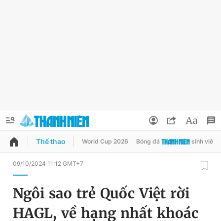
Thể thao
World Cup 2026
Bóng đá
sinh viên
QUẢNG CÁO
ĐẶT BÁO
09/10/2024 11:12 GMT+7
Thông tin tài khoản
Ngôi sao trẻ Quốc Việt rời
Đổi mật khẩu
Chuyên mục
HAGL, về hạng nhất khoác
Tin đã lưu