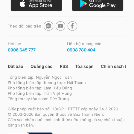
Theo dõi báo trên
Hotline
Liên hệ quảng cáo
0906 645 777
0908 780 404
Đặt báo
Quảng cáo
RSS
Tòa soạn
Chính sách bảo
Tổng biên tập: Nguyễn Ngọc Toàn
Phó tổng biên tập thường trực: Hải Thành
Phó tổng biên tập: Lâm Hiếu Dũng
Phó tổng biên tập: Trần Việt Hưng
Tổng thư ký tòa soạn: Đức Trung
Giấy phép xuất bản số 110/GP - BTTTT cấp ngày 24.3.2020
© 2003-2026 Bản quyền thuộc về Báo Thanh Niên.
Cấm sao chép dưới mọi hình thức nếu không có sự chấp thuận
bằng văn bản.