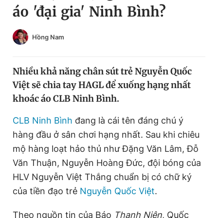
áo 'đại gia' Ninh Bình?
Chuyên mục khác
Tin đã xem
Chào ngày mới
Tin 24h
Hồng Nam
Đăng xuất
Tin thị trường
Tin 360
Nhiều khả năng chân sút trẻ Nguyễn Quốc
Việt sẽ chia tay HAGL để xuống hạng nhất
Video
Magazine
khoác áo CLB Ninh Bình.
CLB Ninh Bình
đang là cái tên đáng chú ý
Sản phẩm khác
hàng đầu ở sân chơi hạng nhất. Sau khi chiêu
Tiện ích
mộ hàng loạt hảo thủ như Đặng Văn Lâm, Đỗ
Bạn cần biết
Văn Thuận, Nguyễn Hoàng Đức, đội bóng của
HLV Nguyễn Việt Thắng chuẩn bị có chữ ký
Thông tin tòa soạn
Liên hệ quảng cáo
của tiền đạo trẻ
Nguyễn Quốc Việt
.
Theo nguồn tin của Báo
Thanh Niên
, Quốc