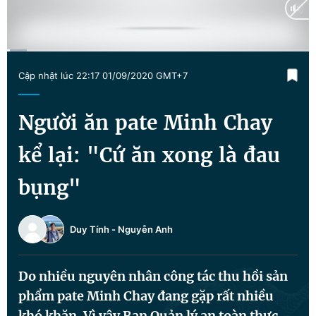
Tin đã xem
Chào ngày mới
Tin 24h
Đăng xuất
Current
0:02
/
Duration
3:17
Tin thị trường
Tin 360
Cập nhật lúc 22:17 01/09/2020 GMT+7
Time
Video
Magazine
Người ăn pate Minh Chay
kể lại: "Cứ ăn xong là đau
Sản phẩm khác
bụng"
Tiện ích
Bạn cần biết
Duy Tính
-
Nguyễn Anh
Thông tin tòa soạn
Liên hệ quảng cáo
Do nhiều nguyên nhân công tác thu hồi sản
phẩm pate Minh Chay đang gặp rất nhiều
khó khăn. Vì vậy Ban Quản lý an toàn thực