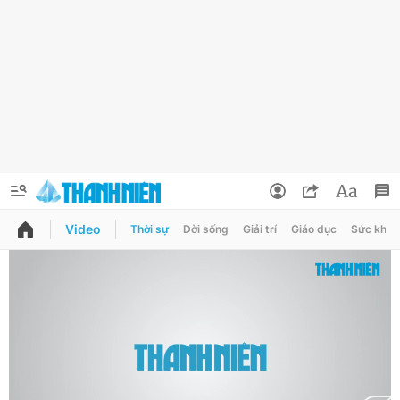
Video
Thời sự
Đời sống
Giải trí
Giáo dục
Sức khỏe
QUẢNG CÁO
ĐẶT BÁO
Thông tin tài khoản
Đổi mật khẩu
Chuyên mục
Tin đã lưu
Chuyên mục khác