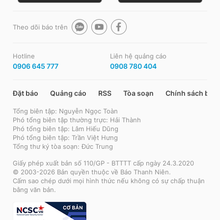
Theo dõi báo trên
Hotline
Liên hệ quảng cáo
0906 645 777
0908 780 404
Đặt báo
Quảng cáo
RSS
Tòa soạn
Chính sách bảo
Tổng biên tập: Nguyễn Ngọc Toàn
Phó tổng biên tập thường trực: Hải Thành
Phó tổng biên tập: Lâm Hiếu Dũng
Phó tổng biên tập: Trần Việt Hưng
Tổng thư ký tòa soạn: Đức Trung
Giấy phép xuất bản số 110/GP - BTTTT cấp ngày 24.3.2020
© 2003-2026 Bản quyền thuộc về Báo Thanh Niên.
Cấm sao chép dưới mọi hình thức nếu không có sự chấp thuận
bằng văn bản.