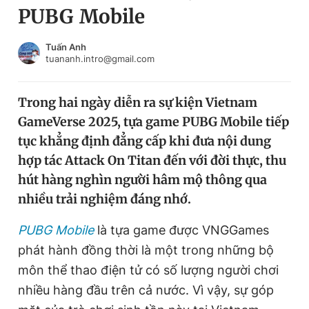
PUBG Mobile
Chuyên mục khác
Tin đã xem
Chào ngày mới
Tin 24h
Tuấn Anh
tuananh.intro@gmail.com
Đăng xuất
Tin thị trường
Tin 360
Trong hai ngày diễn ra sự kiện Vietnam
GameVerse 2025, tựa game PUBG Mobile tiếp
Video
Magazine
tục khẳng định đẳng cấp khi đưa nội dung
hợp tác Attack On Titan đến với đời thực, thu
hút hàng nghìn người hâm mộ thông qua
Sản phẩm khác
nhiều trải nghiệm đáng nhớ.
Tiện ích
Bạn cần biết
PUBG Mobile
là tựa game được VNGGames
phát hành đồng thời là một trong những bộ
Thông tin tòa soạn
Liên hệ quảng cáo
môn thể thao điện tử có số lượng người chơi
nhiều hàng đầu trên cả nước. Vì vậy, sự góp