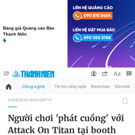
Bảng giá Quảng cáo Báo
Thanh Niên
Công nghệ
Tin tức công nghệ
Blockchain
Sản phẩm
QUẢNG CÁO
ĐẶT BÁO
31/05/2025 16:02 GMT+7
Thông tin tài khoản
Người chơi 'phát cuồng' với
Đổi mật khẩu
Chuyên mục
Attack On Titan tại booth
Tin đã lưu