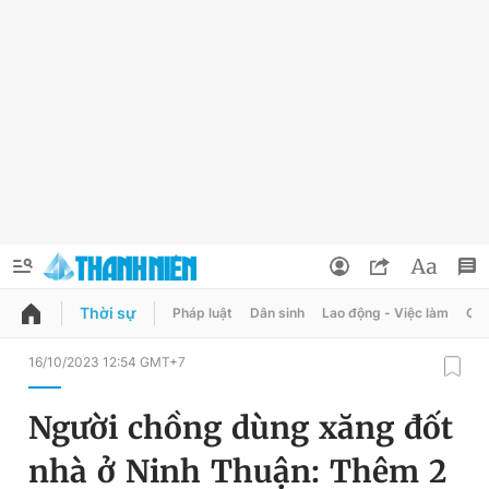
Thời sự
Pháp luật
Dân sinh
Lao động - Việc làm
Quy
QUẢNG CÁO
ĐẶT BÁO
16/10/2023 12:54 GMT+7
Thông tin tài khoản
Người chồng dùng xăng đốt
Đổi mật khẩu
Chuyên mục
nhà ở Ninh Thuận: Thêm 2
Tin đã lưu