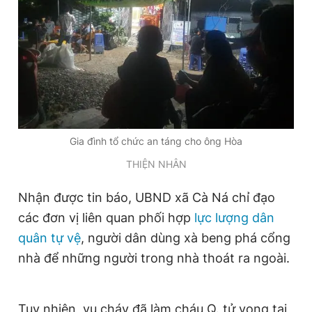
Giấy phép xuất bản số 110/GP - BTTTT cấp ngày 24.3.2020
© 2003-2026 Bản quyền thuộc về Báo Thanh Niên. Cấm sao
chép dưới mọi hình thức nếu không có sự chấp thuận bằng văn
bản. Phát triển bởi ePi Technologies, JSC.
Gia đình tổ chức an táng cho ông Hòa
THIỆN NHÂN
Nhận được tin báo, UBND xã Cà Ná chỉ đạo
các đơn vị liên quan phối hợp
lực lượng dân
quân tự vệ
, người dân dùng xà beng phá cổng
nhà để những người trong nhà thoát ra ngoài.
Tuy nhiên, vụ cháy đã làm cháu Q. tử vong tại