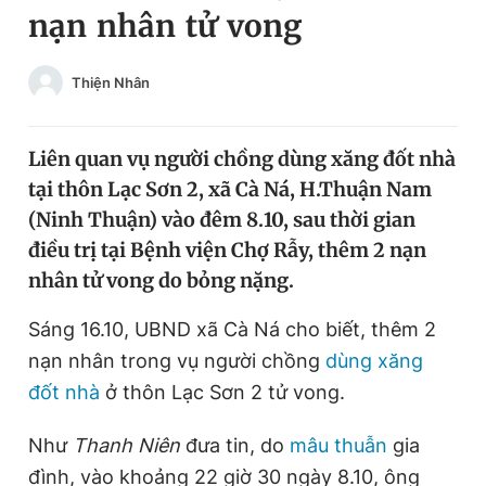
nạn nhân tử vong
Chuyên mục khác
Tin đã xem
Chào ngày mới
Tin 24h
Thiện Nhân
Đăng xuất
Tin thị trường
Tin 360
Liên quan vụ người chồng dùng xăng đốt nhà
tại thôn Lạc Sơn 2, xã Cà Ná, H.Thuận Nam
Video
Magazine
(Ninh Thuận) vào đêm 8.10, sau thời gian
điều trị tại Bệnh viện Chợ Rẫy, thêm 2 nạn
nhân tử vong do bỏng nặng.
Sản phẩm khác
Sáng 16.10, UBND xã Cà Ná cho biết, thêm 2
Tiện ích
Bạn cần biết
nạn nhân trong vụ người chồng
dùng xăng
đốt nhà
ở thôn Lạc Sơn 2 tử vong.
Thông tin tòa soạn
Liên hệ quảng cáo
Như
Thanh Niên
đưa tin, do
mâu thuẫn
gia
đình, vào khoảng 22 giờ 30 ngày 8.10, ông