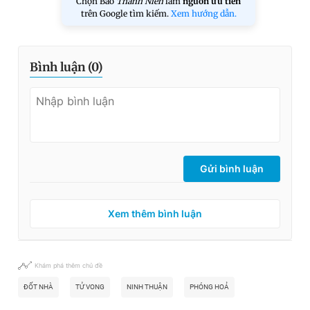
Chọn Báo
Thanh Niên
làm
nguồn ưu tiên
trên Google tìm kiếm.
Xem hướng dẫn.
Bình luận (
0
)
Gửi bình luận
Xem thêm bình luận
Khám phá thêm chủ đề
ĐỐT NHÀ
TỬ VONG
NINH THUẬN
PHÓNG HOẢ