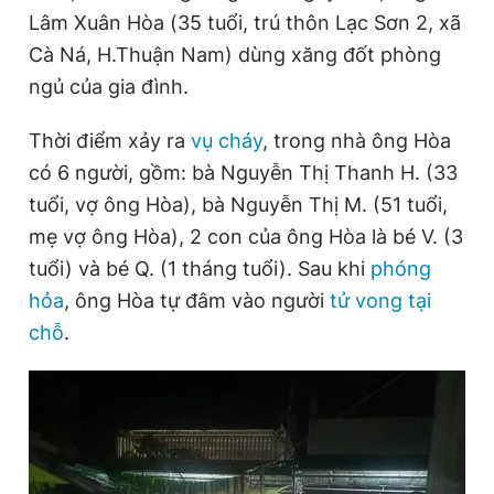
Lâm Xuân Hòa (35 tuổi, trú thôn Lạc Sơn 2, xã
Cà Ná, H.Thuận Nam) dùng xăng đốt phòng
Đọc Thanh Niên trên điện thoại
ngủ của gia đình.
Thời điểm xảy ra
vụ cháy
, trong nhà ông Hòa
có 6 người, gồm: bà Nguyễn Thị Thanh H. (33
tuổi, vợ ông Hòa), bà Nguyễn Thị M. (51 tuổi,
Theo dõi báo trên
mẹ vợ ông Hòa), 2 con của ông Hòa là bé V. (3
tuổi) và bé Q. (1 tháng tuổi). Sau khi
phóng
Hotline
Liên hệ quảng cáo
0906 645 777
0908 780 404
hỏa
, ông Hòa tự đâm vào người
tử vong tại
chỗ
.
Đặt báo
Quảng cáo
RSS
Tòa soạn
Chính sách bảo
Tổng biên tập: Nguyễn Ngọc Toàn
Phó tổng biên tập thường trực: Hải Thành
Phó tổng biên tập: Lâm Hiếu Dũng
Phó tổng biên tập: Trần Việt Hưng
Tổng thư ký tòa soạn: Đức Trung