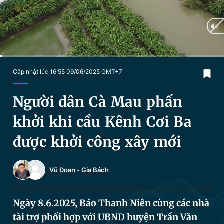
Chuyên mục khác
Tin đã xem
Chào ngày mới
Tin 24h
Đăng xuất
Tin thị trường
Tin 360
Current
0:03
/
Duration
4:33
Cập nhật lúc 16:55 09/06/2025 GMT+7
Time
Video
Magazine
Người dân Cà Mau phấn
khởi khi cầu Kênh Cơi Ba
Sản phẩm khác
được khởi công xây mới
Tiện ích
Bạn cần biết
Vũ Đoan
-
Gia Bách
Thông tin tòa soạn
Liên hệ quảng cáo
Ngày 8.6.2025, Báo Thanh Niên cùng các nhà
tài trợ phối hợp với UBND huyện Trần Văn