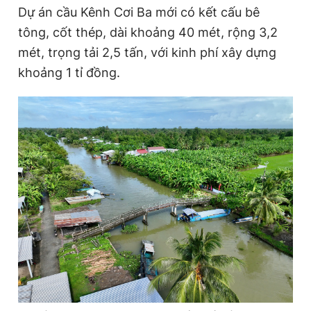
Dự án cầu Kênh Cơi Ba mới có kết cấu bê
Giấy phép xuất bản số 110/GP - BTTTT cấp ngày 24.3.2020
© 2003-2026 Bản quyền thuộc về Báo Thanh Niên. Cấm sao
tông, cốt thép, dài khoảng 40 mét, rộng 3,2
chép dưới mọi hình thức nếu không có sự chấp thuận bằng văn
mét, trọng tải 2,5 tấn, với kinh phí xây dựng
bản. Phát triển bởi ePi Technologies, JSC.
khoảng 1 tỉ đồng.