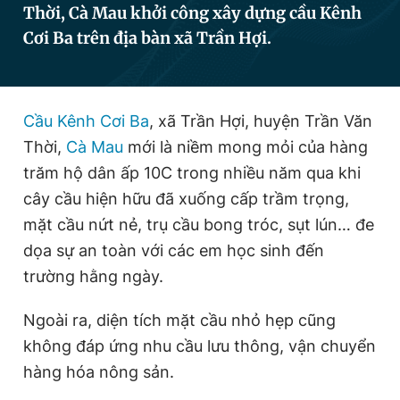
Thời, Cà Mau khởi công xây dựng cầu Kênh
Cơi Ba trên địa bàn xã Trần Hợi.
Đọc Thanh Niên trên điện thoại
Cầu Kênh Cơi Ba
, xã Trần Hợi, huyện Trần Văn
Thời,
Cà Mau
mới là niềm mong mỏi của hàng
Theo dõi báo trên
trăm hộ dân ấp 10C trong nhiều năm qua khi
cây cầu hiện hữu đã xuống cấp trầm trọng,
mặt cầu nứt nẻ, trụ cầu bong tróc, sụt lún… đe
Hotline
Liên hệ quảng cáo
0906 645 777
0908 780 404
dọa sự an toàn với các em học sinh đến
trường hằng ngày.
Đặt báo
Quảng cáo
RSS
Tòa soạn
Chính sách bảo
Ngoài ra, diện tích mặt cầu nhỏ hẹp cũng
Tổng biên tập: Nguyễn Ngọc Toàn
Phó tổng biên tập thường trực: Hải Thành
không đáp ứng nhu cầu lưu thông, vận chuyển
Phó tổng biên tập: Lâm Hiếu Dũng
hàng hóa nông sản.
Phó tổng biên tập: Trần Việt Hưng
Tổng thư ký tòa soạn: Đức Trung