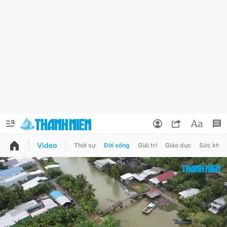
Video
Thời sự
Đời sống
Giải trí
Giáo dục
Sức khỏe
QUẢNG CÁO
ĐẶT BÁO
Thông tin tài khoản
Đổi mật khẩu
Chuyên mục
Tin đã lưu