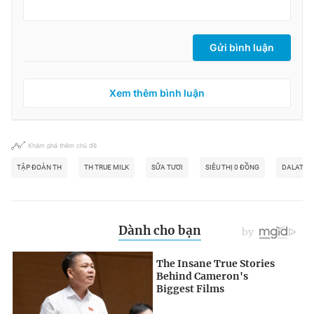
Gửi bình luận
Xem thêm bình luận
Khám phá thêm chủ đề
TẬP ĐOÀN TH
TH TRUE MILK
SỮA TƯƠI
SIÊU THỊ 0 ĐỒNG
DALATMI