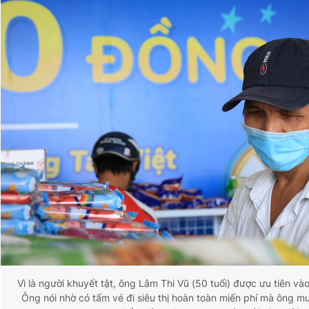
Vì là người khuyết tật, ông Lâm Thi Vũ (50 tuổi) được ưu tiên v
Ông nói nhờ có tấm vé đi siêu thị hoàn toàn miến phí mà ông m