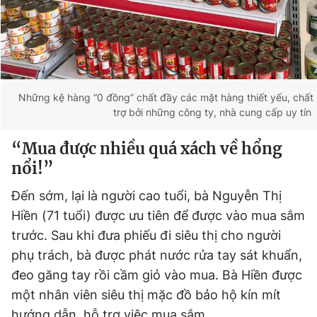
Giấy phép xuất bản số 110/GP - BTTTT cấp ngày 24.3.2020
© 2003-2026 Bản quyền thuộc về Báo Thanh Niên. Cấm sao
chép dưới mọi hình thức nếu không có sự chấp thuận bằng văn
bản. Phát triển bởi ePi Technologies, JSC.
Những kệ hàng “0 đồng” chất đầy các mặt hàng thiết yếu, chất 
trợ bởi những công ty, nhà cung cấp uy tín
“Mua được nhiều quá xách về hổng
nổi!”
Đến sớm, lại là người cao tuổi, bà Nguyễn Thị
Hiền (71 tuổi) được ưu tiên để được vào mua sắm
trước. Sau khi đưa phiếu đi siêu thị cho người
phụ trách, bà được phát nước rửa tay sát khuẩn,
đeo găng tay rồi cầm giỏ vào mua. Bà Hiền được
một nhân viên siêu thị mặc đồ bảo hộ kín mít
hướng dẫn, hỗ trợ việc mua sắm.