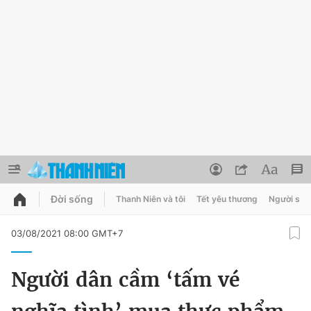
Đời sống
Thanh Niên và tôi
Tết yêu thương
Người sốn
QUẢNG CÁO
ĐẶT BÁO
03/08/2021 08:00 GMT+7
Thông tin tài khoản
Người dân cầm ‘tấm vé
Đổi mật khẩu
Chuyên mục
Tin đã lưu