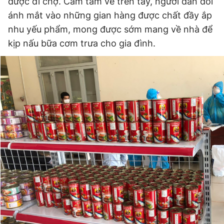
được đi chợ. Cầm tấm vé trên tay, người dân dõi
ánh mắt vào những gian hàng được chất đầy ắp
nhu yếu phẩm, mong được sớm mang về nhà để
Đọc Thanh Niên trên điện thoại
kịp nấu bữa cơm trưa cho gia đình.
Theo dõi báo trên
Hotline
Liên hệ quảng cáo
0906 645 777
0908 780 404
Đặt báo
Quảng cáo
RSS
Tòa soạn
Chính sách bảo
Tổng biên tập: Nguyễn Ngọc Toàn
Phó tổng biên tập thường trực: Hải Thành
Phó tổng biên tập: Lâm Hiếu Dũng
Phó tổng biên tập: Trần Việt Hưng
Tổng thư ký tòa soạn: Đức Trung