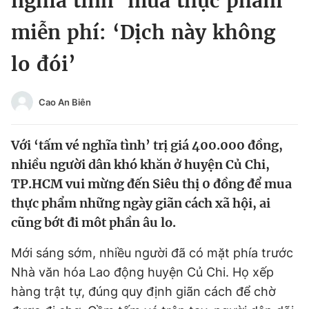
nghĩa tình’ mua thực phẩm
Chuyên mục khác
miễn phí: ‘Dịch này không
Tin đã xem
Chào ngày mới
Tin 24h
lo đói’
Đăng xuất
Tin thị trường
Tin 360
Cao An Biên
Video
Magazine
Với ‘tấm vé nghĩa tình’ trị giá 400.000 đồng,
nhiều người dân khó khăn ở huyện Củ Chi,
TP.HCM vui mừng đến Siêu thị 0 đồng để mua
Sản phẩm khác
thực phẩm những ngày giãn cách xã hội, ai
Tiện ích
Bạn cần biết
cũng bớt đi môt phần âu lo.
Thông tin tòa soạn
Mới sáng sớm, nhiều người đã có mặt phía trước
Liên hệ quảng cáo
Nhà văn hóa Lao động huyện Củ Chi. Họ xếp
hàng trật tự, đúng quy định giãn cách để chờ