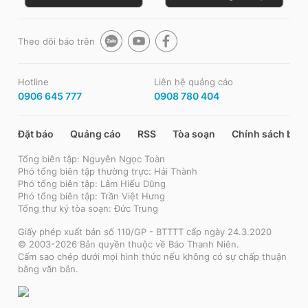
Theo dõi báo trên
Hotline
Liên hệ quảng cáo
0906 645 777
0908 780 404
Đặt báo
Quảng cáo
RSS
Tòa soạn
Chính sách bảo
Tổng biên tập: Nguyễn Ngọc Toàn
Phó tổng biên tập thường trực: Hải Thành
Phó tổng biên tập: Lâm Hiếu Dũng
Phó tổng biên tập: Trần Việt Hưng
Tổng thư ký tòa soạn: Đức Trung
Giấy phép xuất bản số 110/GP - BTTTT cấp ngày 24.3.2020
© 2003-2026 Bản quyền thuộc về Báo Thanh Niên.
Cấm sao chép dưới mọi hình thức nếu không có sự chấp thuận
bằng văn bản.