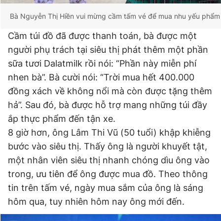
Bà Nguyễn Thị Hiền vui mừng cầm tấm vé để mua nhu yếu phẩm 
Cầm túi đồ đã được thanh toán, bà được một
người phụ trách tại siêu thị phát thêm một phần
sữa tươi Dalatmilk rồi nói: “Phần này miễn phí
nhen bà”. Bà cười nói: “Trời mua hết 400.000
đồng xách về không nổi mà còn được tặng thêm
hả”. Sau đó, bà được hỗ trợ mang những túi đầy
ắp thực phẩm đến tận xe.
8 giờ hơn, ông Lâm Thi Vũ (50 tuổi) khập khiễng
bước vào siêu thị. Thấy ông là người khuyết tật,
một nhân viên siêu thị nhanh chóng dìu ông vào
trong, ưu tiên để ông được mua đồ. Theo thông
tin trên tấm vé, ngày mua sắm của ông là sáng
hôm qua, tuy nhiên hôm nay ông mới đến.