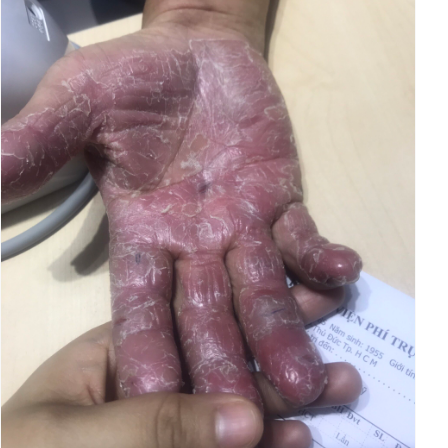
Giấy phép xuất bản số 110/GP - BTTTT cấp ngày 24.3.2020
© 2003-2026 Bản quyền thuộc về Báo Thanh Niên. Cấm sao
chép dưới mọi hình thức nếu không có sự chấp thuận bằng văn
bản. Phát triển bởi ePi Technologies, JSC.