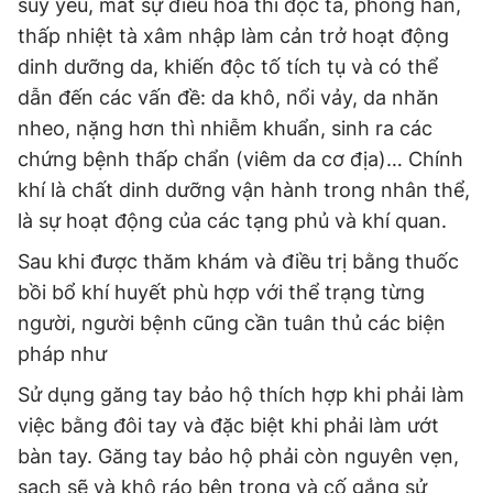
suy yếu, mất sự điều hòa thì độc tà, phong hàn,
thấp nhiệt tà xâm nhập làm cản trở hoạt động
dinh dưỡng da, khiến độc tố tích tụ và có thể
dẫn đến các vấn đề: da khô, nổi vảy, da nhăn
nheo, nặng hơn thì nhiễm khuẩn, sinh ra các
chứng bệnh thấp chẩn (viêm da cơ địa)… Chính
khí là chất dinh dưỡng vận hành trong nhân thể,
là sự hoạt động của các tạng phủ và khí quan.
Sau khi được thăm khám và điều trị bằng thuốc
bồi bổ khí huyết phù hợp với thể trạng từng
người, người bệnh cũng cần tuân thủ các biện
pháp như
Sử dụng găng tay bảo hộ thích hợp khi phải làm
việc bằng đôi tay và đặc biệt khi phải làm ướt
bàn tay. Găng tay bảo hộ phải còn nguyên vẹn,
sạch sẽ và khô ráo bên trong và cố gắng sử