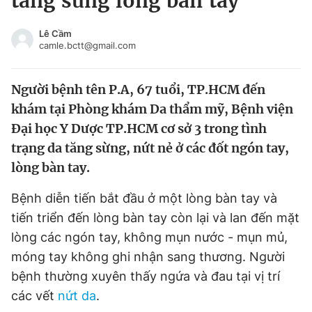
tăng sừng lòng bàn tay
Chuyên mục khác
Tin đã xem
Lê Cầm
camle.bctt@gmail.com
Chào ngày mới
Tin 24h
Đăng xuất
Người bệnh tên P.A, 67 tuổi, TP.HCM đến
Tin thị trường
Tin 360
khám tại Phòng khám Da thẩm mỹ, Bệnh viện
Đại học Y Dược TP.HCM cơ sở 3 trong tình
Video
Magazine
trạng da tăng sừng, nứt nẻ ở các đốt ngón tay,
lòng bàn tay.
Sản phẩm khác
Bệnh diễn tiến bắt đầu ở một lòng bàn tay và
Tiện ích
Bạn cần biết
tiến triển đến lòng bàn tay còn lại và lan đến mặt
lòng các ngón tay, không mụn nước - mụn mủ,
Thông tin tòa soạn
Liên hệ quảng cáo
móng tay không ghi nhận sang thương. Người
bệnh thường xuyên thấy ngứa và đau tại vị trí
các vết
nứt da
.