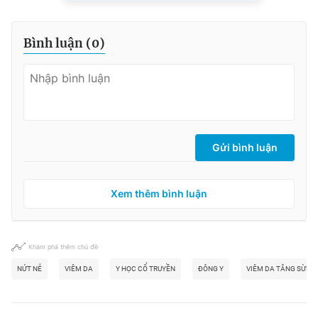
Bình luận (
0
)
Gửi bình luận
Xem thêm bình luận
Khám phá thêm chủ đề
NỨT NẺ
VIÊM DA
Y HỌC CỔ TRUYỀN
ĐÔNG Y
VIÊM DA TĂNG SỪNG