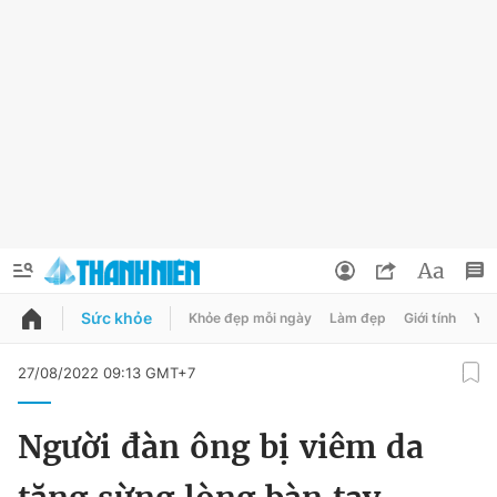
Sức khỏe
Khỏe đẹp mỗi ngày
Làm đẹp
Giới tính
Y t
QUẢNG CÁO
ĐẶT BÁO
27/08/2022 09:13 GMT+7
Thông tin tài khoản
Người đàn ông bị viêm da
Đổi mật khẩu
Chuyên mục
Tin đã lưu