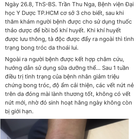
Ngày 26.8, ThS-BS. Trần Thu Nga, Bệnh viện Đại
học Y Dược TP.HCM cơ sở 3 cho biết, sau khi
thăm khám người bệnh được cho sử dụng thuốc
Đọc Thanh Niên trên điện thoại
thảo dược để bồi bổ khí huyết. Khi khí huyết
được lưu thông, tà độc được đẩy ra ngoài thì tình
trạng bong tróc da thoái lui.
Ngoài ra người bệnh được kết hợp châm cứu,
Theo dõi báo trên
hướng dẫn sử dụng sữa dưỡng thể... Sau 1 tuần
điều trị tình trạng của bệnh nhân giảm triệu
Hotline
Liên hệ quảng cáo
0906 645 777
0908 780 404
chứng bong tróc, độ ẩm cải thiện, các vết nứt nẻ
trên da đóng mài lành thương tốt, không có vết
Đặt báo
Quảng cáo
RSS
Tòa soạn
Chính sách bảo
nứt mới, nhờ đó sinh hoạt hằng ngày không còn
bị giới hạn.
Tổng biên tập: Nguyễn Ngọc Toàn
Phó tổng biên tập thường trực: Hải Thành
Phó tổng biên tập: Lâm Hiếu Dũng
Phó tổng biên tập: Trần Việt Hưng
Tổng thư ký tòa soạn: Đức Trung