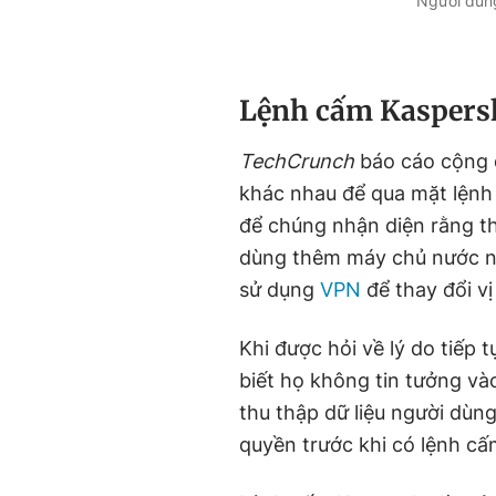
Người dùn
Lệnh cấm Kaspersk
TechCrunch
báo cáo cộng 
khác nhau để qua mặt lệnh
để chúng nhận diện rằng th
dùng thêm máy chủ nước ng
sử dụng
VPN
để thay đổi vị 
Khi được hỏi về lý do tiếp
biết họ không tin tưởng và
thu thập dữ liệu người dùn
quyền trước khi có lệnh cấ