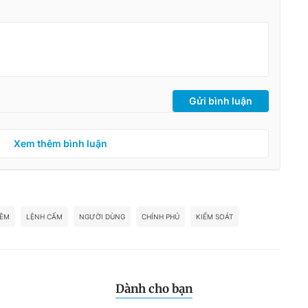
Gửi bình luận
Xem thêm bình luận
MỀM
LỆNH CẤM
NGƯỜI DÙNG
CHÍNH PHỦ
KIỂM SOÁT