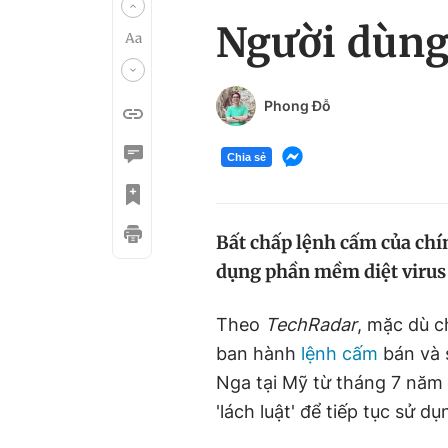
Người dùng
Phong Đỗ
Chia sẻ
Bất chấp lệnh cấm của chí
dụng phần mềm diệt virus
Theo
TechRadar
, mặc dù 
ban hành
lệnh cấm
bán và 
Nga tại Mỹ từ tháng 7 năm
'lách luật' để tiếp tục sử 