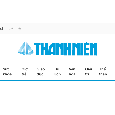
ích
Liên hệ
Sức
Giới
Giáo
Du
Văn
Giải
Thể
khỏe
trẻ
dục
lịch
hóa
trí
thao