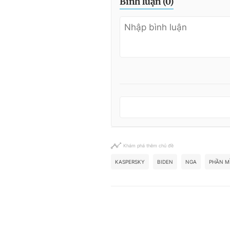
Bình luận (
0
)
Khám phá thêm chủ đề
KASPERSKY
BIDEN
NGA
PHẦN 