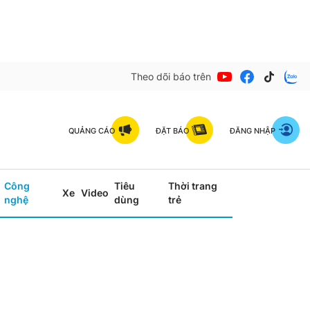
Theo dõi báo trên
QUẢNG CÁO
ĐẶT BÁO
ĐĂNG NHẬP
Công
Tiêu
Thời trang
Xe
Video
nghệ
dùng
trẻ