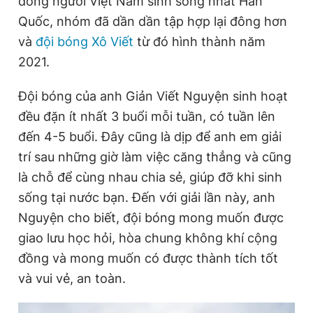
đông người Việt Nam sinh sống nhất Hàn
Quốc, nhóm đã dần dần tập hợp lại đông hơn
và
đội bóng Xô Viết
từ đó hình thành năm
Đọc Thanh Niên trên điện thoại
2021.
Đội bóng của anh Giản Viết Nguyện sinh hoạt
đều đặn ít nhất 3 buổi mỗi tuần, có tuần lên
Theo dõi báo trên
đến 4-5 buổi. Đây cũng là dịp để anh em giải
trí sau những giờ làm việc căng thẳng và cũng
Hotline
Liên hệ quảng cáo
là chỗ để cùng nhau chia sẻ, giúp đỡ khi sinh
0906 645 777
0908 780 404
sống tại nước bạn. Đến với giải lần này, anh
Nguyện cho biết, đội bóng mong muốn được
Đặt báo
Quảng cáo
RSS
Tòa soạn
Chính sách bảo
giao lưu học hỏi, hòa chung không khí cộng
Tổng biên tập: Nguyễn Ngọc Toàn
đồng và mong muốn có được thành tích tốt
Phó tổng biên tập thường trực: Hải Thành
và vui vẻ, an toàn.
Phó tổng biên tập: Lâm Hiếu Dũng
Phó tổng biên tập: Trần Việt Hưng
Tổng thư ký tòa soạn: Đức Trung