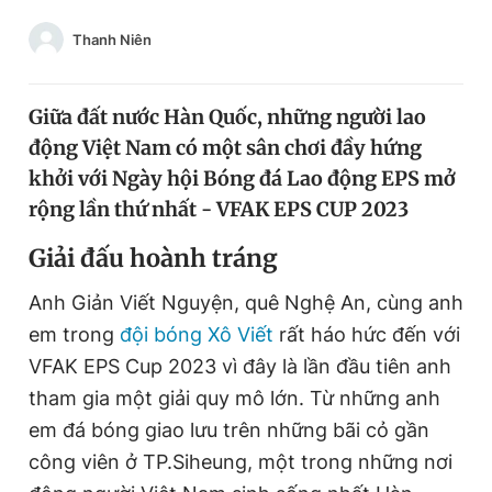
Chuyên mục khác
Thanh Niên
Tin đã xem
Chào ngày mới
Tin 24h
Đăng xuất
Giữa đất nước Hàn Quốc, những người lao
Tin thị trường
Tin 360
động Việt Nam có một sân chơi đầy hứng
khởi với Ngày hội Bóng đá Lao động EPS mở
rộng lần thứ nhất - VFAK EPS CUP 2023
Video
Magazine
Giải đấu hoành tráng
Sản phẩm khác
Anh Giản Viết Nguyện, quê Nghệ An, cùng anh
em trong
đội bóng Xô Viết
rất háo hức đến với
Tiện ích
Bạn cần biết
VFAK EPS Cup 2023 vì đây là lần đầu tiên anh
tham gia một giải quy mô lớn. Từ những anh
Thông tin tòa soạn
Liên hệ quảng cáo
em đá bóng giao lưu trên những bãi cỏ gần
công viên ở TP.Siheung, một trong những nơi