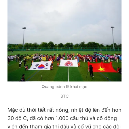
Giấy phép xuất bản số 110/GP - BTTTT cấp ngày 24.3.2020
© 2003-2026 Bản quyền thuộc về Báo Thanh Niên. Cấm sao
chép dưới mọi hình thức nếu không có sự chấp thuận bằng văn
bản. Phát triển bởi ePi Technologies, JSC.
Quang cảnh lễ khai mạc
BTC
Mặc dù thời tiết rất nóng, nhiệt độ lên đến hơn
30 độ C, đã có hơn 1.000 cầu thủ và cổ động
viên đến tham gia thi đấu và cổ vũ cho các đội