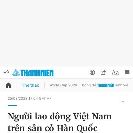
Thể thao
World Cup 2026
Bóng đá
sinh viên
QUẢNG CÁO
ĐẶT BÁO
25/08/2023 17:04 GMT+7
Thông tin tài khoản
Người lao động Việt Nam
Đổi mật khẩu
Chuyên mục
trên sân cỏ Hàn Quốc
Tin đã lưu