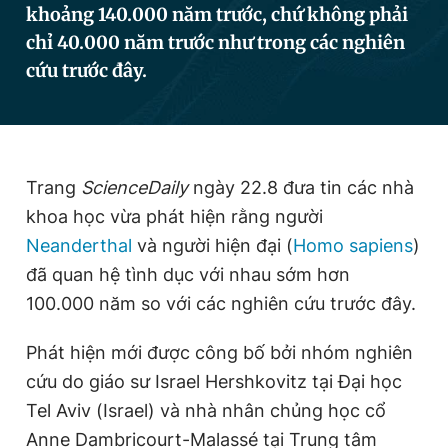
khoảng 140.000 năm trước, chứ không phải
chỉ 40.000 năm trước như trong các nghiên
cứu trước đây.
Đọc Thanh Niên trên điện thoại
Trang
ScienceDaily
ngày 22.8 đưa tin các nhà
Theo dõi báo trên
khoa học vừa phát hiện rằng người
Neanderthal
và người hiện đại (
Homo sapiens
)
Hotline
Liên hệ quảng cáo
0906 645 777
0908 780 404
đã quan hệ tình dục với nhau sớm hơn
100.000 năm so với các nghiên cứu trước đây.
Đặt báo
Quảng cáo
RSS
Tòa soạn
Chính sách bảo
Phát hiện mới được công bố bởi nhóm nghiên
Tổng biên tập: Nguyễn Ngọc Toàn
cứu do giáo sư Israel Hershkovitz tại Đại học
Phó tổng biên tập thường trực: Hải Thành
Phó tổng biên tập: Lâm Hiếu Dũng
Tel Aviv (Israel) và nhà nhân chủng học cổ
Phó tổng biên tập: Trần Việt Hưng
Tổng thư ký tòa soạn: Đức Trung
Anne Dambricourt-Malassé tại Trung tâm