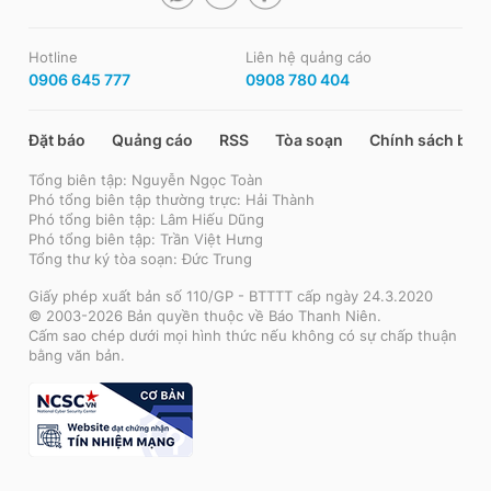
Hotline
Liên hệ quảng cáo
0906 645 777
0908 780 404
Đặt báo
Quảng cáo
RSS
Tòa soạn
Chính sách bảo
Tổng biên tập: Nguyễn Ngọc Toàn
Phó tổng biên tập thường trực: Hải Thành
Phó tổng biên tập: Lâm Hiếu Dũng
Phó tổng biên tập: Trần Việt Hưng
Tổng thư ký tòa soạn: Đức Trung
Giấy phép xuất bản số 110/GP - BTTTT cấp ngày 24.3.2020
© 2003-2026 Bản quyền thuộc về Báo Thanh Niên.
Cấm sao chép dưới mọi hình thức nếu không có sự chấp thuận
bằng văn bản.