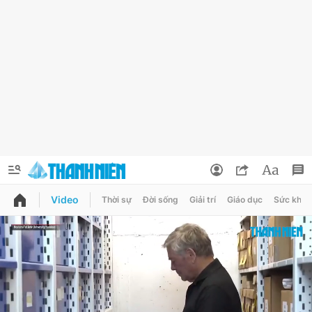
Video
Thời sự
Đời sống
Giải trí
Giáo dục
Sức khỏe
QUẢNG CÁO
ĐẶT BÁO
Thông tin tài khoản
Đổi mật khẩu
Chuyên mục
Tin đã lưu