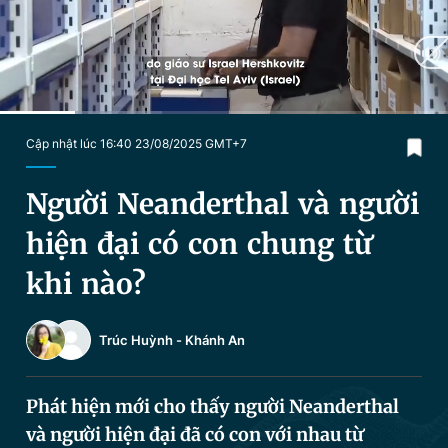
Chuyên mục khác
Tin đã xem
Chào ngày mới
Tin 24h
Đăng xuất
Tin thị trường
Tin 360
Current
0:21
/
Duration
2:04
Cập nhật lúc 16:40 23/08/2025 GMT+7
Time
Video
Magazine
Người Neanderthal và người
hiện đại có con chung từ
Sản phẩm khác
khi nào?
Tiện ích
Bạn cần biết
Trúc Huỳnh
-
Khánh An
Thông tin tòa soạn
Liên hệ quảng cáo
Phát hiện mới cho thấy người Neanderthal
và người hiện đại đã có con với nhau từ