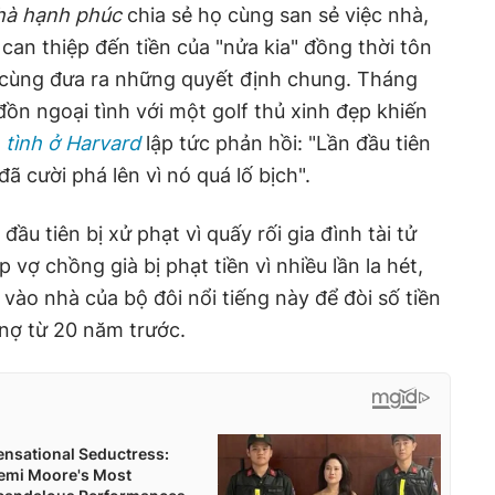
hà hạnh phúc
chia sẻ họ cùng san sẻ việc nhà,
 can thiệp đến tiền của "nửa kia" đồng thời tôn
à cùng đưa ra những quyết định chung. Tháng
đồn ngoại tình với một golf thủ xinh đẹp khiến
tình ở Harvard
lập tức phản hồi: "Lần đầu tiên
ã cười phá lên vì nó quá lố bịch".
ầu tiên bị xử phạt vì quấy rối gia đình tài tử
vợ chồng già bị phạt tiền vì nhiều lần la hét,
vào nhà của bộ đôi nổi tiếng này để đòi số tiền
 nợ từ 20 năm trước.