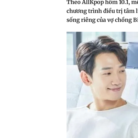
Theo AllKpop hôm 10.1, mộ
chương trình điều trị tâm l
sống riêng của vợ chồng B