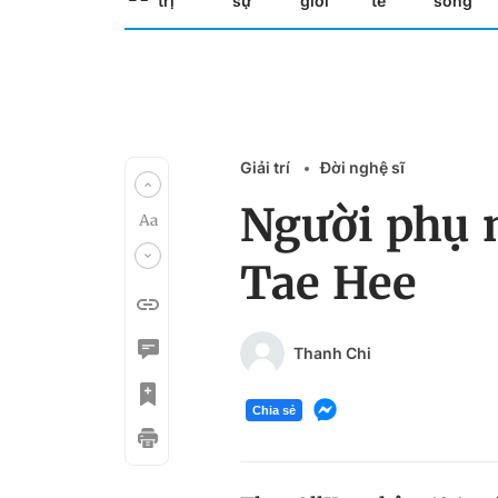
trị
sự
giới
tế
sống
Giải trí
Đời nghệ sĩ
Người phụ n
Tae Hee
Thanh Chi
Chia sẻ