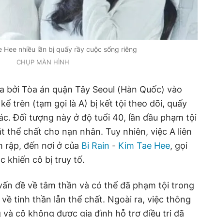
e Hee nhiều lần bị quấy rầy cuộc sống riêng
CHỤP MÀN HÌNH
ra bởi Tòa án quận Tây Seoul (Hàn Quốc) vào
kể trên (tạm gọi là A) bị kết tội theo dõi, quấy
c. Đối tượng này ở độ tuổi 40, lần đầu phạm tội
t thể chất cho nạn nhân. Tuy nhiên, việc A liên
nh rập, đến nơi ở của
Bi Rain
-
Kim Tae Hee
, gọi
c khiến cô bị truy tố.
vấn đề về tâm thần và có thể đã phạm tội trong
 về tinh thần lẫn thể chất. Ngoài ra, việc thông
g và cô không được gia đình hỗ trợ điều trị đã