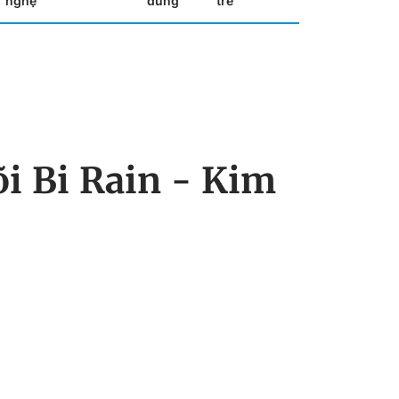
nghệ
dùng
trẻ
õi Bi Rain - Kim