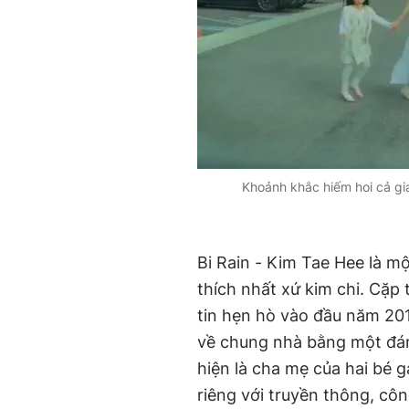
Khoảnh khắc hiếm hoi cả gia 
Bi Rain - Kim Tae Hee là m
thích nhất xứ kim chi. Cặp 
tin hẹn hò vào đầu năm 201
về chung nhà bằng một đám c
hiện là cha mẹ của hai bé g
riêng với truyền thông, cô