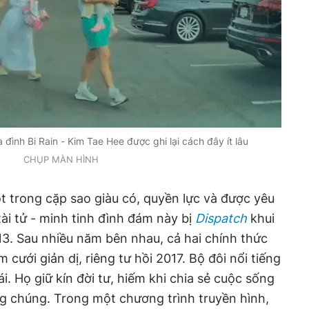
đình Bi Rain - Kim Tae Hee được ghi lại cách đây ít lâu
CHỤP MÀN HÌNH
ột trong cặp sao giàu có, quyền lực và được yêu
tài tử - minh tinh đình đám này bị
Dispatch
khui
3. Sau nhiều năm bên nhau, cả hai chính thức
ưới giản dị, riêng tư hồi 2017. Bộ đôi nổi tiếng
ái. Họ giữ kín đời tư, hiếm khi chia sẻ cuộc sống
ng chúng. Trong một chương trình truyền hình,