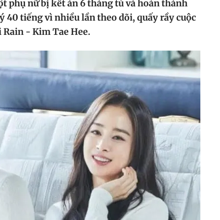
t phụ nữ bị kết án 6 tháng tù và hoàn thành
ý 40 tiếng vì nhiều lần theo dõi, quấy rầy cuộc
i Rain - Kim Tae Hee.