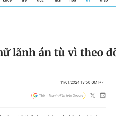
khỏe
trẻ
dục
lịch
hóa
trí
thao
ữ lãnh án tù vì theo d
11/01/2024 13:50 GMT+7