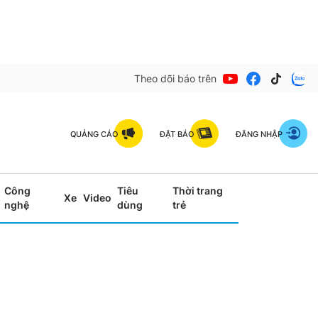
Theo dõi báo trên
QUẢNG CÁO
ĐẶT BÁO
ĐĂNG NHẬP
Công
Tiêu
Thời trang
Xe
Video
nghệ
dùng
trẻ