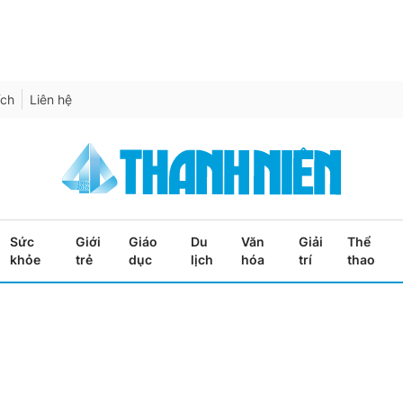
ích
Liên hệ
Sức
Giới
Giáo
Du
Văn
Giải
Thể
khỏe
trẻ
dục
lịch
hóa
trí
thao