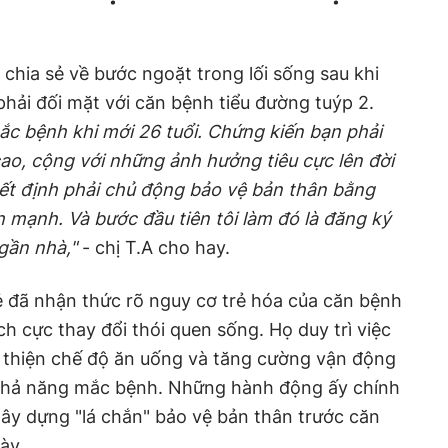
) chia sẻ về bước ngoặt trong lối sống sau khi
hải đối mặt với căn bệnh tiểu đường tuýp 2.
c bệnh khi mới 26 tuổi. Chứng kiến bạn phải
í cao, cộng với những ảnh hưởng tiêu cực lên đời
yết định phải chủ động bảo vệ bản thân bằng
h mạnh. Và bước đầu tiên tôi làm đó là đăng ký
gần nhà,"
- chị T.A cho hay.
rẻ đã nhận thức rõ nguy cơ trẻ hóa của căn bệnh
ch cực thay đổi thói quen sống. Họ duy trì việc
i thiện chế độ ăn uống và tăng cường vận động
 khả năng mắc bệnh. Những hành động ấy chính
xây dựng "lá chắn" bảo vệ bản thân trước căn
ày.