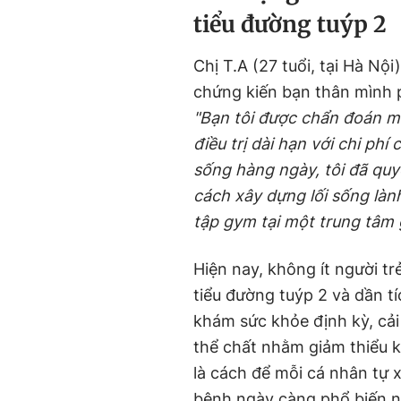
tiểu đường tuýp 2
Chị T.A (27 tuổi, tại Hà Nội
chứng kiến bạn thân mình p
"Bạn tôi được chẩn đoán mắ
điều trị dài hạn với chi ph
sống hàng ngày, tôi đã qu
cách xây dựng lối sống làn
tập gym tại một trung tâm 
Hiện nay, không ít người t
tiểu đường tuýp 2 và dần tí
khám sức khỏe định kỳ, cả
thể chất nhằm giảm thiểu
là cách để mỗi cá nhân tự 
bệnh ngày càng phổ biến n