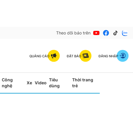
Theo dõi báo trên
QUẢNG CÁO
ĐẶT BÁO
ĐĂNG NHẬP
Công
Tiêu
Thời trang
Xe
Video
nghệ
dùng
trẻ