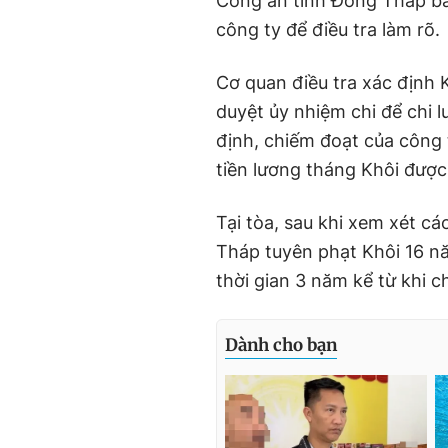
Công an tỉnh Đồng Tháp bắ
công ty để điều tra làm rõ.
Cơ quan điều tra xác định 
duyệt ủy nhiệm chi để chi
định, chiếm đoạt của công t
tiền lương tháng Khôi được
Tại tòa, sau khi xem xét cá
Tháp tuyên phạt Khôi 16 n
thời gian 3 năm kể từ khi c