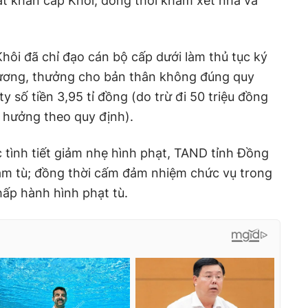
t khẩn cấp Khôi; đồng thời khám xét nhà và
Khôi đã chỉ đạo cán bộ cấp dưới làm thủ tục ký
 lương, thưởng cho bản thân không đúng quy
y số tiền 3,95 tỉ đồng (do trừ đi 50 triệu đồng
 hưởng theo quy định).
c tình tiết giảm nhẹ hình phạt, TAND tỉnh Đồng
ăm tù; đồng thời cấm đảm nhiệm chức vụ trong
hấp hành hình phạt tù.