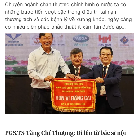
Chuyên ngành chấn thương chỉnh hình ở nước ta có
Chuyên mục khác
những bước tiến vượt bậc trong điều trị tai nạn
Tin đã xem
thương tích và các bệnh lý về xương khớp, ngày càng
Chào ngày mới
Tin 24h
có nhiều biện pháp phẫu thuật ít xâm lấn được áp...
Đăng xuất
Tin thị trường
Tin 360
Video
Magazine
Sản phẩm khác
Tiện ích
Bạn cần biết
Thông tin tòa soạn
Liên hệ quảng cáo
PGS.TS Tăng Chí Thượng: Đi lên từ bác sĩ nội