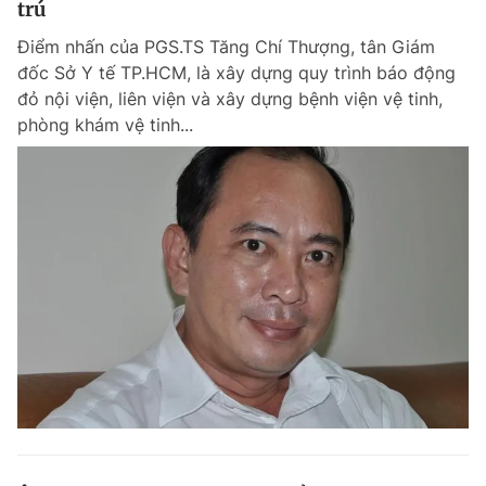
trú
Điểm nhấn của PGS.TS Tăng Chí Thượng, tân Giám
đốc Sở Y tế TP.HCM, là xây dựng quy trình báo động
Đọc Thanh Niên trên điện thoại
đỏ nội viện, liên viện và xây dựng bệnh viện vệ tinh,
phòng khám vệ tinh...
Theo dõi báo trên
Hotline
Liên hệ quảng cáo
0906 645 777
0908 780 404
Đặt báo
Quảng cáo
RSS
Tòa soạn
Chính sách bảo m
Tổng biên tập: Nguyễn Ngọc Toàn
Phó tổng biên tập thường trực: Hải Thành
Phó tổng biên tập: Lâm Hiếu Dũng
Phó tổng biên tập: Trần Việt Hưng
Tổng thư ký tòa soạn: Đức Trung