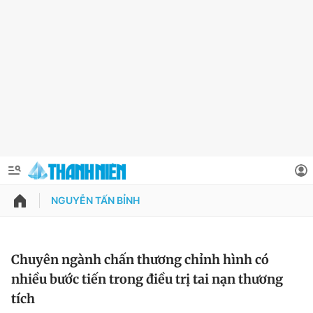
NGUYỄN TẤN BỈNH
QUẢNG CÁO
ĐẶT BÁO
Thông tin tài khoản
Chuyên ngành chấn thương chỉnh hình có
nhiều bước tiến trong điều trị tai nạn thương
Đổi mật khẩu
Chuyên mục
tích
Tin đã lưu