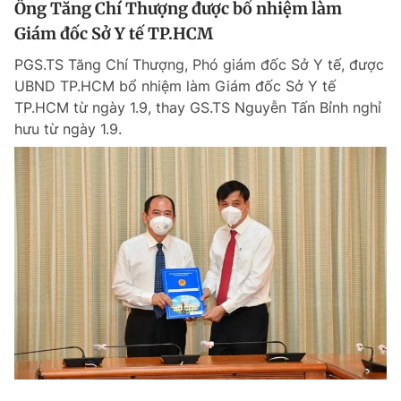
Ông Tăng Chí Thượng được bổ nhiệm làm
Giấy phép xuất bản số 110/GP - BTTTT cấp ngày 24.3.2020
Giám đốc Sở Y tế TP.HCM
© 2003-2026 Bản quyền thuộc về Báo Thanh Niên. Cấm sao chép
dưới mọi hình thức nếu không có sự chấp thuận bằng văn bản.
PGS.TS Tăng Chí Thượng, Phó giám đốc Sở Y tế, được
Phát triển bởi ePi Technologies, JSC.
UBND TP.HCM bổ nhiệm làm Giám đốc Sở Y tế
TP.HCM từ ngày 1.9, thay GS.TS Nguyễn Tấn Bỉnh nghỉ
hưu từ ngày 1.9.