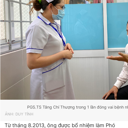
Giấy phép xuất bản số 110/GP - BTTTT cấp ngày 24.3.2020
© 2003-2026 Bản quyền thuộc về Báo Thanh Niên. Cấm sao
chép dưới mọi hình thức nếu không có sự chấp thuận bằng văn
bản. Phát triển bởi ePi Technologies, JSC.
PGS.TS Tăng Chí Thượng trong 1 lần đóng vai bệnh n
ẢNH: DUY TÍNH
Từ tháng 8.2013, ông được bổ nhiệm làm Phó