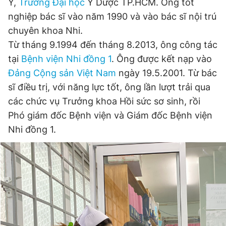
Y,
Trường Đại học
Y Dược TP.HCM. Ông tốt
nghiệp bác sĩ vào năm 1990 và vào bác sĩ nội trú
chuyên khoa Nhi.
Đọc Thanh Niên trên điện thoại
Từ tháng 9.1994 đến tháng 8.2013, ông công tác
tại
Bệnh viện Nhi đồng 1
. Ông được kết nạp vào
Đảng Cộng sản Việt Nam
ngày 19.5.2001. Từ bác
sĩ điều trị, với năng lực tốt, ông lần lượt trải qua
Theo dõi báo trên
các chức vụ Trưởng khoa Hồi sức sơ sinh, rồi
Phó giám đốc Bệnh viện và Giám đốc Bệnh viện
Hotline
Liên hệ quảng cáo
Nhi đồng 1.
0906 645 777
0908 780 404
Đặt báo
Quảng cáo
RSS
Tòa soạn
Chính sách bảo
Tổng biên tập: Nguyễn Ngọc Toàn
Phó tổng biên tập thường trực: Hải Thành
Phó tổng biên tập: Lâm Hiếu Dũng
Phó tổng biên tập: Trần Việt Hưng
Tổng thư ký tòa soạn: Đức Trung