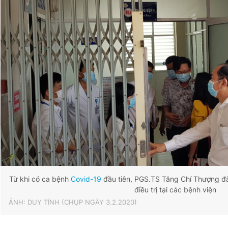
Từ khi có ca bệnh
Covid-19
đầu tiên, PGS.TS Tăng Chí Thượng đã 
điều trị tại các bệnh viện
ẢNH: DUY TÍNH (CHỤP NGÀY 3.2.2020)