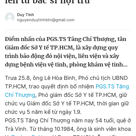
lên từ bác sĩ nội trú
Chuyên mục khác
Tin đã xem
Duy Tính
nguyenduytinhbtn@gmail.com
Chào ngày mới
Tin 24h
Đăng xuất
Điểm nhấn của PGS.TS Tăng Chí Thượng, tân
Tin thị trường
Tin 360
Giám đốc Sở Y tế TP.HCM, là xây dựng quy
trình báo động đỏ nội viện, liên viện và xây
Video
Magazine
dựng bệnh viện vệ tinh, phòng khám vệ tinh...
Trưa 25.8, ông Lê Hòa Bình, Phó chủ tịch UBND
Sản phẩm khác
TP.HCM, trao quyết định bổ nhiệm
PGS.TS Tăng
Tiện ích
Bạn cần biết
Chí Thượng
, Phó giám đốc Sở Y tế TP.HCM, giữ
chức vụ Giám đốc Sở Y tế TP.HCM, thời gian giữ
Thông tin tòa soạn
Liên hệ quảng cáo
chức vụ 5 năm kể từ ngày 1.9.
PGS.TS Tăng Chí Thượng năm nay 54 tuổi, quê ở
Trà Vinh. Từ tháng 10.1984, ông là sinh viên khoa