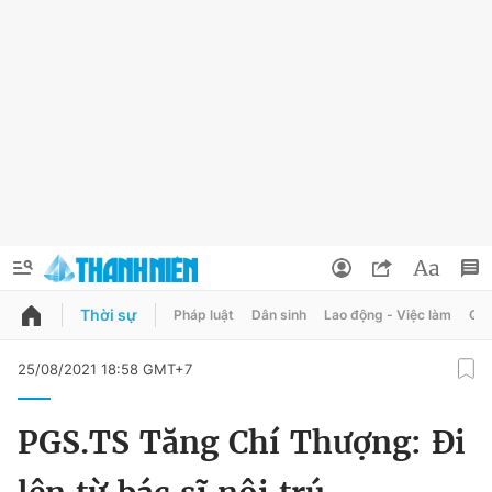
Thời sự
Pháp luật
Dân sinh
Lao động - Việc làm
Quy
QUẢNG CÁO
ĐẶT BÁO
25/08/2021 18:58 GMT+7
Thông tin tài khoản
PGS.TS Tăng Chí Thượng: Đi
Đổi mật khẩu
Chuyên mục
Tin đã lưu