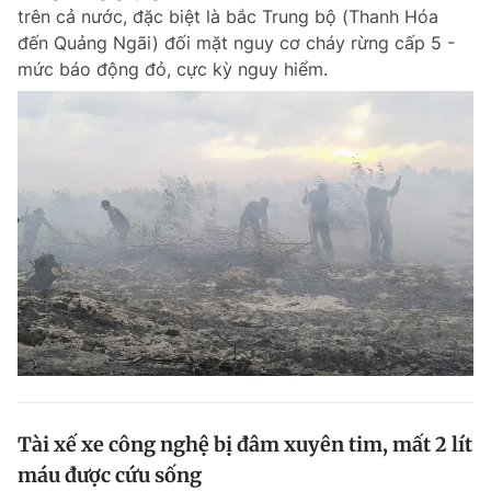
trên cả nước, đặc biệt là bắc Trung bộ (Thanh Hóa
đến Quảng Ngãi) đối mặt nguy cơ cháy rừng cấp 5 -
mức báo động đỏ, cực kỳ nguy hiểm.
Đọc Thanh Niên trên điện thoại
Theo dõi báo trên
Hotline
Liên hệ quảng cáo
0906 645 777
0908 780 404
Đặt báo
Quảng cáo
RSS
Tòa soạn
Chính sách bảo m
Tổng biên tập: Nguyễn Ngọc Toàn
Phó tổng biên tập thường trực: Hải Thành
Phó tổng biên tập: Lâm Hiếu Dũng
Tài xế xe công nghệ bị đâm xuyên tim, mất 2 lít
Phó tổng biên tập: Trần Việt Hưng
máu được cứu sống
Tổng thư ký tòa soạn: Đức Trung