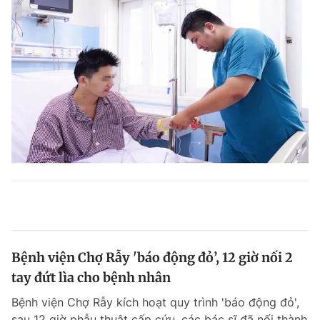
Bệnh viện Chợ Rẫy 'báo động đỏ’, 12 giờ nối 2
tay đứt lìa cho bệnh nhân
Bệnh viện Chợ Rẫy kích hoạt quy trình 'báo động đỏ',
sau 12 giờ phẫu thuật cấp cứu, các bác sĩ đã nối thành