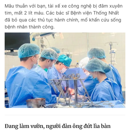
Mâu thuẫn với bạn, tài xế xe công nghệ bị đâm xuyên
Giấy phép xuất bản số 110/GP - BTTTT cấp ngày 24.3.2020
© 2003-2026 Bản quyền thuộc về Báo Thanh Niên. Cấm sao chép
tim, mất 2 lít máu. Các bác sĩ Bệnh viện Thống Nhất
dưới mọi hình thức nếu không có sự chấp thuận bằng văn bản.
đã bỏ qua các thủ tục hành chính, mổ khẩn cứu sống
Phát triển bởi ePi Technologies, JSC.
bệnh nhân thành công.
Đang làm vườn, người đàn ông đứt lìa bàn