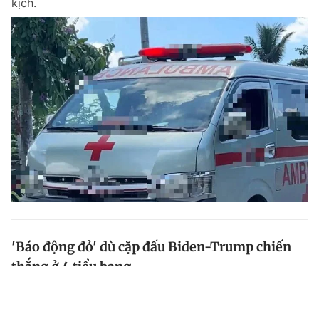
kịch.
'Báo động đỏ' dù cặp đấu Biden-Trump chiến
thắng ở 4 tiểu bang
Cả Tổng thống Mỹ Joe Biden và người tiền nhiệm
Donald Trump đều giành chiến thắng tại các cuộc bầu