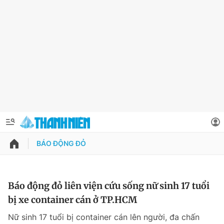
BÁO ĐỘNG ĐỎ
QUẢNG CÁO
ĐẶT BÁO
Thông tin tài khoản
Báo động đỏ liên viện cứu sống nữ sinh 17 tuổi
bị xe container cán ở TP.HCM
Đổi mật khẩu
Chuyên mục
Nữ sinh 17 tuổi bị container cán lên người, đa chấn
Tin đã lưu