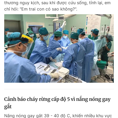
thương nguy kịch, sau khi được cứu sống, tỉnh lại, em
Chuyên mục khác
chỉ hỏi: "Em trai con có sao không?".
Tin đã xem
Chào ngày mới
Tin 24h
Đăng xuất
Tin thị trường
Tin 360
Video
Magazine
Sản phẩm khác
Tiện ích
Bạn cần biết
Thông tin tòa soạn
Liên hệ quảng cáo
Cảnh báo cháy rừng cấp độ 5 vì nắng nóng gay
gắt
Nắng nóng gay gắt 39 - 40 độ C, khiến nhiều khu vực