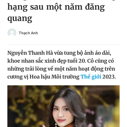
hạng sau một năm đăng
Chuyên mục khác
Tin đã xem
quang
Chào ngày mới
Tin 24h
Đăng xuất
Thạch Anh
Tin thị trường
Tin 360
Nguyễn Thanh Hà vừa tung bộ ảnh áo dài,
Video
Magazine
khoe nhan sắc xinh đẹp tuổi 20. Cô cũng có
những trải lòng về một năm hoạt động trên
Sản phẩm khác
cương vị Hoa hậu Môi trường
Thế giới
2023.
Tiện ích
Bạn cần biết
Thông tin tòa soạn
Liên hệ quảng cáo