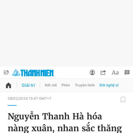
Giải trí
Kết nối
Phim
Truyền hình
Đời nghệ sĩ
QUẢNG CÁO
ĐẶT BÁO
08/02/2024 15:47 GMT+7
Thông tin tài khoản
Nguyễn Thanh Hà hóa
Đổi mật khẩu
Chuyên mục
nàng xuân, nhan sắc thăng
Tin đã lưu