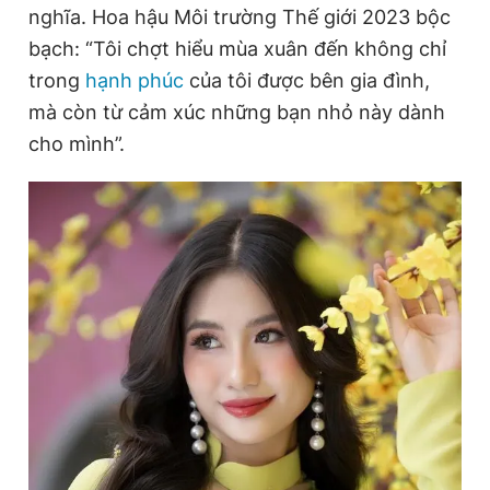
nghĩa. Hoa hậu Môi trường Thế giới 2023 bộc
Giấy phép xuất bản số 110/GP - BTTTT cấp ngày 24.3.2020
© 2003-2026 Bản quyền thuộc về Báo Thanh Niên. Cấm sao
bạch: “Tôi chợt hiểu mùa xuân đến không chỉ
chép dưới mọi hình thức nếu không có sự chấp thuận bằng văn
trong
hạnh phúc
của tôi được bên gia đình,
bản. Phát triển bởi ePi Technologies, JSC.
mà còn từ cảm xúc những bạn nhỏ này dành
cho mình”.