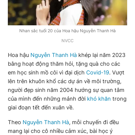
Đọc Thanh Niên trên điện thoại
Nhan sắc tuổi 20 của Hoa hậu Nguyễn Thanh Hà
NVCC
Hoa hậu
Nguyễn Thanh Hà
khép lại năm 2023
Theo dõi báo trên
bằng hoạt động thăm hỏi, tặng quà cho các
em học sinh mồ côi vì đại dịch
Covid-19
. Vượt
Hotline
Liên hệ quảng cáo
lên trên khuôn khổ các dự án về môi trường,
0906 645 777
0908 780 404
người đẹp sinh năm 2004 hướng sự quan tâm
Đặt báo
Quảng cáo
RSS
Tòa soạn
Chính sách bảo
của mình đến những mảnh đời
khó khăn
trong
giai đoạn tết đến xuân về.
Tổng biên tập: Nguyễn Ngọc Toàn
Phó tổng biên tập thường trực: Hải Thành
Phó tổng biên tập: Lâm Hiếu Dũng
Theo
Nguyễn Thanh Hà
, mỗi chuyến đi đều
Phó tổng biên tập: Trần Việt Hưng
mang lại cho cô nhiều cảm xúc, bài học ý
Tổng thư ký tòa soạn: Đức Trung