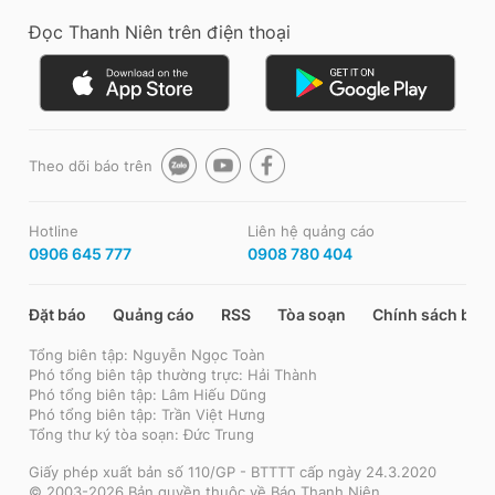
Đọc Thanh Niên trên điện thoại
Theo dõi báo trên
Hotline
Liên hệ quảng cáo
0906 645 777
0908 780 404
Đặt báo
Quảng cáo
RSS
Tòa soạn
Chính sách bảo
Tổng biên tập: Nguyễn Ngọc Toàn
Phó tổng biên tập thường trực: Hải Thành
Phó tổng biên tập: Lâm Hiếu Dũng
Phó tổng biên tập: Trần Việt Hưng
Tổng thư ký tòa soạn: Đức Trung
Giấy phép xuất bản số 110/GP - BTTTT cấp ngày 24.3.2020
© 2003-2026 Bản quyền thuộc về Báo Thanh Niên.