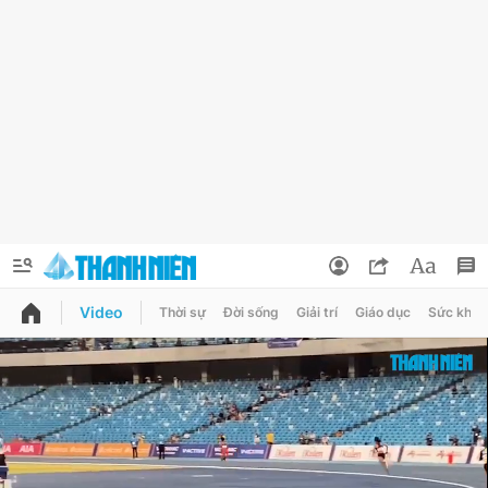
Video
Thời sự
Đời sống
Giải trí
Giáo dục
Sức khỏe
QUẢNG CÁO
ĐẶT BÁO
Thông tin tài khoản
Đổi mật khẩu
Chuyên mục
Tin đã lưu