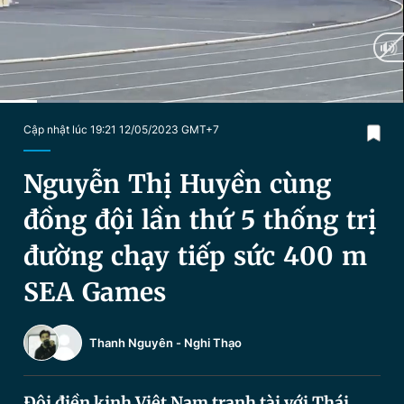
Chuyên mục khác
Tin đã xem
Chào ngày mới
Tin 24h
Đăng xuất
Tin thị trường
Tin 360
Current
0:20
/
Duration
3:38
Cập nhật lúc 19:21 12/05/2023 GMT+7
Time
Video
Magazine
Nguyễn Thị Huyền cùng
đồng đội lần thứ 5 thống trị
Sản phẩm khác
đường chạy tiếp sức 400 m
Tiện ích
Bạn cần biết
SEA Games
Thông tin tòa soạn
Liên hệ quảng cáo
Thanh Nguyên
-
Nghi Thạo
Đội điền kinh Việt Nam tranh tài với Thái