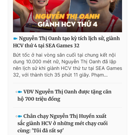
Giấy phép xuất bản số 110/GP - BTTTT cấp ngày 24.3.2020
© 2003-2026 Bản quyền thuộc về Báo Thanh Niên. Cấm sao
chép dưới mọi hình thức nếu không có sự chấp thuận bằng văn
bản. Phát triển bởi ePi Technologies, JSC.
Nguyễn Thị Oanh tạo kỳ tích lịch sử, giành
HCV thứ 4 tại SEA Games 32
Bứt tốc ở hai vòng sân cuối tại chung kết nội
dung 10.000 mét nữ, Nguyễn Thị Oanh đã lập
nên lịch sử khi giành HCV thứ tư tại SEA Games
32, với thành tích 35 phút 11 giây. Phạm...
VĐV Nguyễn Thị Oanh được tặng căn
hộ 700 triệu đồng
Chân chạy Nguyễn Thị Huyền xuất
sắc giành HCV ở những mét chạy cuối
cùng: 'Tôi đã rất sợ'