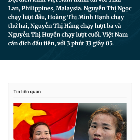
Lan, Philippines, Malaysia. Nguyễn Thị Ngọc
chạy lượt đầu, Hoàng Thị Minh Hạnh chạy
Đọc Thanh Niên trên điện thoại
thứ hai, Nguyễn Thị Hằng chạy lượt ba và
Nguyễn Thị Huyền chạy lượt cuối. Việt Nam
cán đích đầu tiên, với 3 phút 33 giây 05.
Theo dõi báo trên
Hotline
Liên hệ quảng cáo
0906 645 777
0908 780 404
Tin liên quan
Đặt báo
Quảng cáo
RSS
Tòa soạn
Chính sách bảo
Tổng biên tập: Nguyễn Ngọc Toàn
Phó tổng biên tập thường trực: Hải Thành
Phó tổng biên tập: Lâm Hiếu Dũng
Phó tổng biên tập: Trần Việt Hưng
Tổng thư ký tòa soạn: Đức Trung