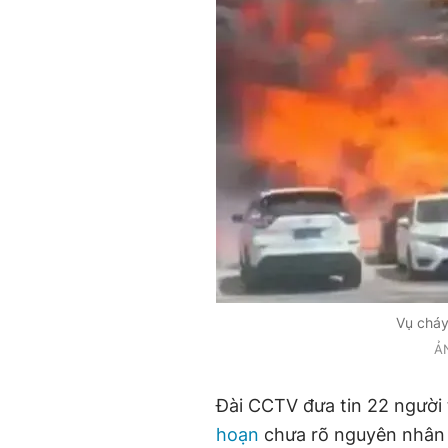
Vụ cháy
Ả
Đài CCTV đưa tin 22 người 
hoạn
chưa rõ nguyên nhân t