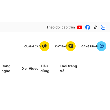
Theo dõi báo trên
QUẢNG CÁO
ĐẶT BÁO
ĐĂNG NHẬP
Công
Tiêu
Thời trang
Xe
Video
nghệ
dùng
trẻ