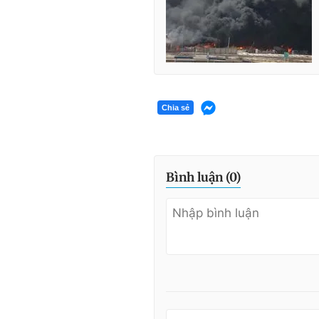
Chia sẻ
Bình luận (
0
)