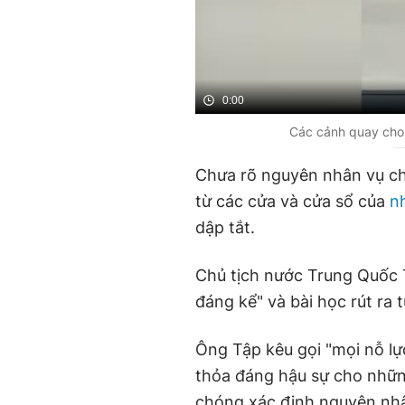
0:00
Các cảnh quay cho
Chưa rõ nguyên nhân vụ ch
từ các cửa và cửa sổ của
n
dập tắt.
Chủ tịch nước Trung Quốc T
đáng kể" và bài học rút ra 
Ông Tập kêu gọi "mọi nỗ lực
thỏa đáng hậu sự cho những
chóng xác định nguyên nhâ