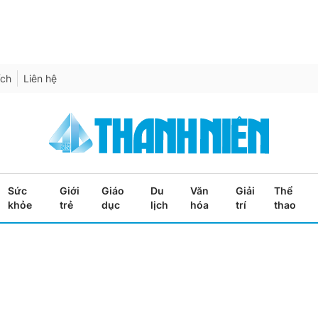
ích
Liên hệ
Sức
Giới
Giáo
Du
Văn
Giải
Thể
khỏe
trẻ
dục
lịch
hóa
trí
thao