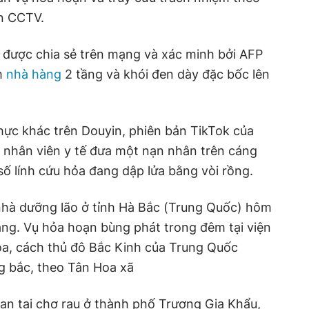
ên CCTV.
 được chia sẻ trên mạng và xác minh bởi AFP
m
nhà hàng
2 tầng và khói đen dày đặc bốc lên
hực khác trên Douyin, phiên bản TikTok của
 nhân viên y tế đưa một nạn nhân trên cáng
ố lính cứu hỏa đang dập lửa bằng vòi rồng.
 nhà dưỡng lão ở tỉnh Hà Bắc (Trung Quốc) hôm
ạng. Vụ hỏa hoạn bùng phát trong đêm tại viện
a, cách thủ đô Bắc Kinh của Trung Quốc
 bắc, theo Tân Hoa xã
ạn tại chợ rau ở thành phố Trương Gia Khẩu,