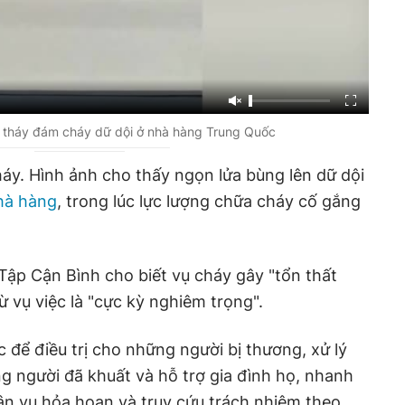
 tháy đám cháy dữ dội ở nhà hàng Trung Quốc
áy. Hình ảnh cho thấy ngọn lửa bùng lên dữ dội
hà hàng
, trong lúc lực lượng chữa cháy cố gắng
ập Cận Bình cho biết vụ cháy gây "tổn thất
từ vụ việc là "cực kỳ nghiêm trọng".
 để điều trị cho những người bị thương, xử lý
 người đã khuất và hỗ trợ gia đình họ, nhanh
n vụ hỏa hoạn và truy cứu trách nhiệm theo