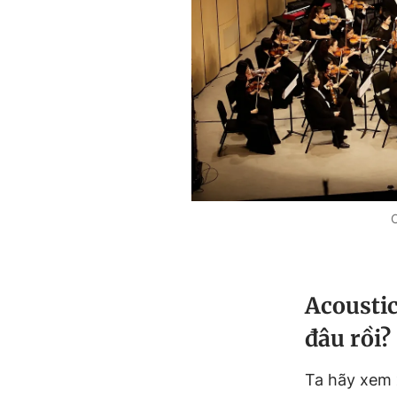
C
Acoustic
đâu rồi?
Ta hãy xem x