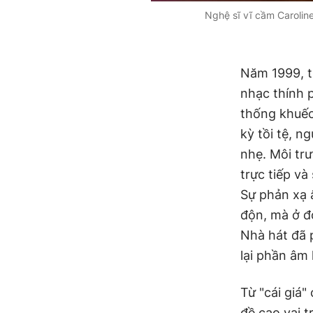
Nghệ sĩ vĩ cầm Carolin
Năm 1999, t
nhạc thính 
thống khuếc
kỳ tồi tệ, n
nhẹ. Môi tr
trực tiếp và
Sự phản xạ 
độn, mà ở đ
Nhà hát đã p
lại phần âm
Từ "cái giá"
đề cao vai 