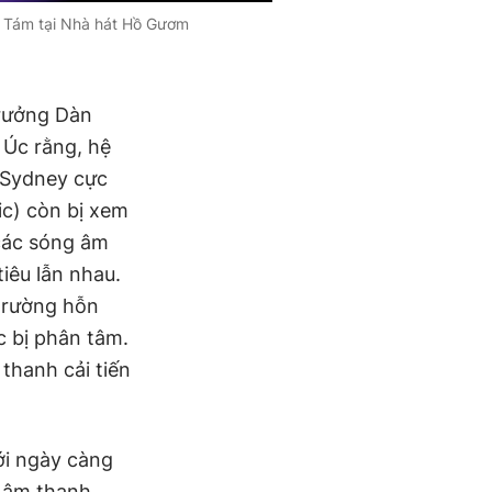
g Tám tại Nhà hát Hồ Gươm
trưởng Dàn
 Úc rằng, hệ
 Sydney cực
ic) còn bị xem
các sóng âm
tiêu lẫn nhau.
trường hỗn
c bị phân tâm.
 thanh cải tiến
ới ngày càng
i âm thanh