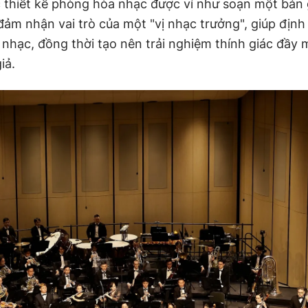
ệc thiết kế phòng hòa nhạc được ví như soạn một bản
ảm nhận vai trò của một "vị nhạc trưởng", giúp định
nhạc, đồng thời tạo nên trải nghiệm thính giác đầy
iả.