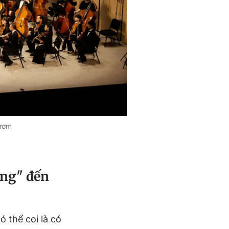
Gươm
ang" đến
 thể coi là có