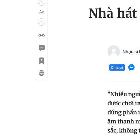
Nhà hát
Nhạc sĩ
Chia sẻ
"Nhiều ngườ
được chơi ra
đúng phần n
âm thanh mộ
sắc, không t