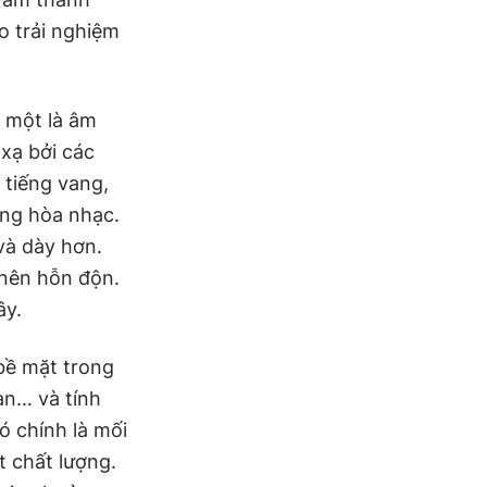
o trải nghiệm
, một là âm
 xạ bởi các
 tiếng vang,
òng hòa nhạc.
và dày hơn.
 nên hỗn độn.
ây.
bề mặt trong
àn… và tính
ó chính là mối
t chất lượng.