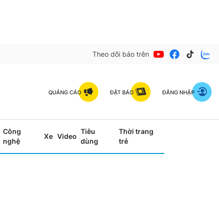
Theo dõi báo trên
QUẢNG CÁO
ĐẶT BÁO
ĐĂNG NHẬP
Công
Tiêu
Thời trang
Xe
Video
nghệ
dùng
trẻ