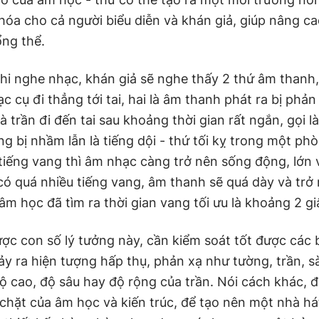
hóa cho cả người biểu diễn và khán giả, giúp nâng ca
ổng thể.
khi nghe nhạc, khán giả sẽ nghe thấy 2 thứ âm thanh
c cụ đi thẳng tới tai, hai là âm thanh phát ra bị phản
 trần đi đến tai sau khoảng thời gian rất ngắn, gọi là
g bị nhầm lẫn là tiếng dội - thứ tối kỵ trong một ph
tiếng vang thì âm nhạc càng trở nên sống động, lớn 
ó quá nhiều tiếng vang, âm thanh sẽ quá dày và trở
m học đã tìm ra thời gian vang tối ưu là khoảng 2 gi
ược con số lý tưởng này, cần kiểm soát tốt được các 
ảy ra hiện tượng hấp thụ, phản xạ như tường, trần, s
ộ cao, độ sâu hay độ rộng của trần. Nói cách khác, đ
 chặt của âm học và kiến trúc, để tạo nên một nhà há