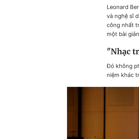
Leonard Ber
và nghệ sĩ 
công nhất t
một bài giả
"Nhạc t
Đó không ph
niệm khác t