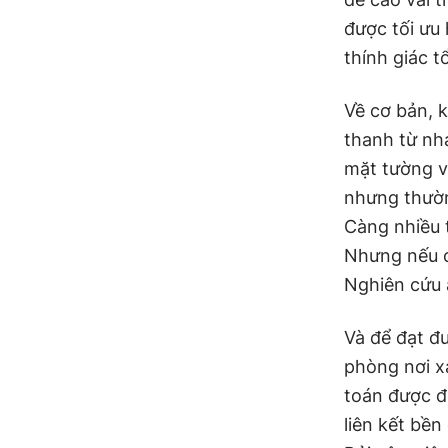
được tối ưu 
thính giác t
Về cơ bản, 
thanh từ nhạ
mặt tường và
nhưng thườn
Càng nhiều 
Nhưng nếu c
Nghiên cứu â
Và để đạt đ
phòng nơi x
toán được đ
liên kết bền