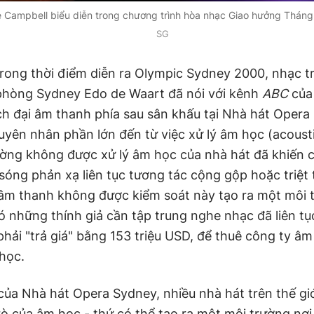
e Campbell biểu diễn trong chương trình hòa nhạc Giao hưởng Thán
SG
rong thời điểm diễn ra Olympic Sydney 2000, nhạc 
phòng Sydney Edo de Waart đã nói với kênh
ABC
của
h đại âm thanh phía sau sân khấu tại Nhà hát Opera
guyên nhân phần lớn đến từ việc xử lý âm học (acoust
ường không được xử lý âm học của nhà hát đã khiến 
 sóng phản xạ liên tục tương tác cộng gộp hoặc triệt 
âm thanh không được kiểm soát này tạo ra một môi 
ó những thính giả cần tập trung nghe nhạc đã liên tụ
hải "trả giá" bằng 153 triệu USD, để thuê công ty âm
 học.
 của Nhà hát Opera Sydney, nhiều nhà hát trên thế gi
trò của âm học - thứ có thể tạo ra một môi trường nơ