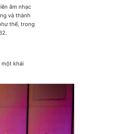
viên âm nhạc
ăng và thành
 như thế, trong
62.
 một khái