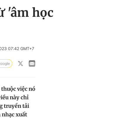
ừ 'âm học
023 07:42 GMT+7
 thuộc việc nó
Điều này chỉ
 truyền tải
n nhạc xuất