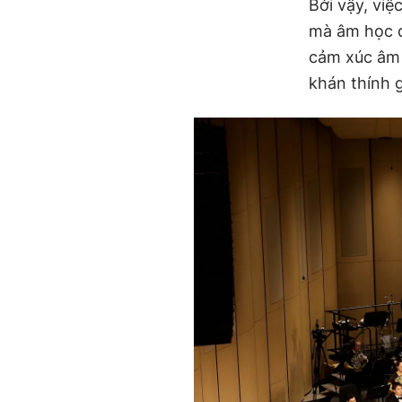
Bởi vậy, vi
mà âm học đ
cảm xúc âm 
khán thính g