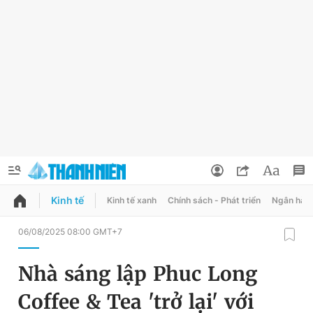
Kinh tế
Kinh tế xanh
Chính sách - Phát triển
Ngân hàn
QUẢNG CÁO
ĐẶT BÁO
06/08/2025 08:00 GMT+7
Thông tin tài khoản
Nhà sáng lập Phuc Long
Đổi mật khẩu
Chuyên mục
Coffee & Tea 'trở lại' với
Tin đã lưu