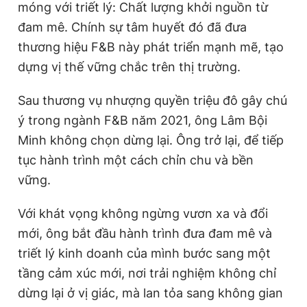
móng với triết lý: Chất lượng khởi nguồn từ
đam mê. Chính sự tâm huyết đó đã đưa
thương hiệu F&B này phát triển mạnh mẽ, tạo
Đọc Thanh Niên trên điện thoại
dựng vị thế vững chắc trên thị trường.
Sau thương vụ nhượng quyền triệu đô gây chú
ý trong ngành F&B năm 2021, ông Lâm Bội
Theo dõi báo trên
Minh không chọn dừng lại. Ông trở lại, để tiếp
tục hành trình một cách chỉn chu và bền
Hotline
Liên hệ quảng cáo
vững.
0906 645 777
0908 780 404
Với khát vọng không ngừng vươn xa và đổi
Đặt báo
Quảng cáo
RSS
Tòa soạn
Chính sách bảo
mới, ông bắt đầu hành trình đưa đam mê và
Tổng biên tập: Nguyễn Ngọc Toàn
triết lý kinh doanh của mình bước sang một
Phó tổng biên tập thường trực: Hải Thành
tầng cảm xúc mới, nơi trải nghiệm không chỉ
Phó tổng biên tập: Lâm Hiếu Dũng
Phó tổng biên tập: Trần Việt Hưng
dừng lại ở vị giác, mà lan tỏa sang không gian
Tổng thư ký tòa soạn: Đức Trung