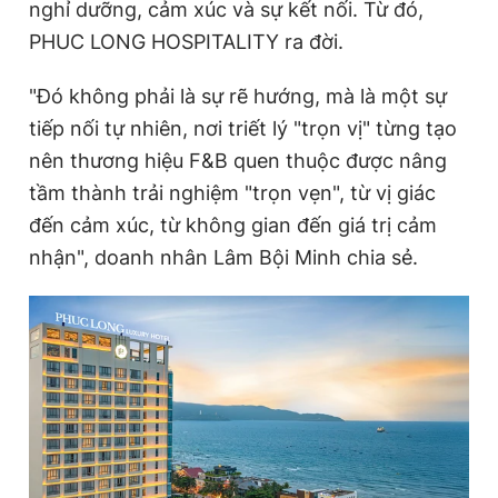
nghỉ dưỡng, cảm xúc và sự kết nối. Từ đó,
Giấy phép xuất bản số 110/GP - BTTTT cấp ngày 24.3.2020
PHUC LONG HOSPITALITY ra đời.
© 2003-2026 Bản quyền thuộc về Báo Thanh Niên. Cấm sao
chép dưới mọi hình thức nếu không có sự chấp thuận bằng văn
bản. Phát triển bởi ePi Technologies, JSC.
"Đó không phải là sự rẽ hướng, mà là một sự
tiếp nối tự nhiên, nơi triết lý "trọn vị" từng tạo
nên thương hiệu F&B quen thuộc được nâng
tầm thành trải nghiệm "trọn vẹn", từ vị giác
đến cảm xúc, từ không gian đến giá trị cảm
nhận", doanh nhân Lâm Bội Minh chia sẻ.