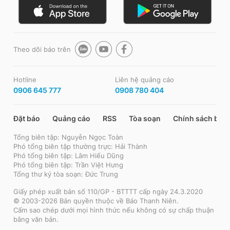
Theo dõi báo trên
Hotline
Liên hệ quảng cáo
0906 645 777
0908 780 404
Đặt báo
Quảng cáo
RSS
Tòa soạn
Chính sách bảo
Tổng biên tập: Nguyễn Ngọc Toàn
Phó tổng biên tập thường trực: Hải Thành
Phó tổng biên tập: Lâm Hiếu Dũng
Phó tổng biên tập: Trần Việt Hưng
Tổng thư ký tòa soạn: Đức Trung
Giấy phép xuất bản số 110/GP - BTTTT cấp ngày 24.3.2020
© 2003-2026 Bản quyền thuộc về Báo Thanh Niên.
Cấm sao chép dưới mọi hình thức nếu không có sự chấp thuận
bằng văn bản.