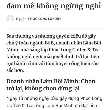
đam mê không ngừng nghỉ
Chuyên mục khác
Tin đã xem
Chào ngày mới
Tin 24h
Nguồn: PHUC LONG LUXURY
Đăng xuất
Tin thị trường
Tin 360
Sau thương vụ nhượng quyền triệu đô gây
chú ý toàn ngành F&B, doanh nhân Lâm Bội
Video
Magazine
Minh, nhà sáng lập Phuc Long Coffee & Tea
không nghỉ ngơi mà quyết định trở lại, tiếp
tục hành trình với tâm huyết cống hiến sâu
Sản phẩm khác
sắc hơn.
Tiện ích
Bạn cần biết
Doanh nhân Lâm Bội Minh: Chọn
trở lại, không chọn dừng lại
Thông tin tòa soạn
Liên hệ quảng cáo
Ngay từ những ngày đầu gây dựng Phuc Long
Coffee & Tea, ông Lâm Bội Minh đã đặt nền