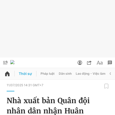
Thời sự
Pháp luật
Dân sinh
Lao động - Việc làm
Quy
QUẢNG CÁO
ĐẶT BÁO
11/07/2025 14:31 GMT+7
Thông tin tài khoản
Nhà xuất bản Quân đội
Đổi mật khẩu
Chuyên mục
nhân dân nhận Huân
Tin đã lưu