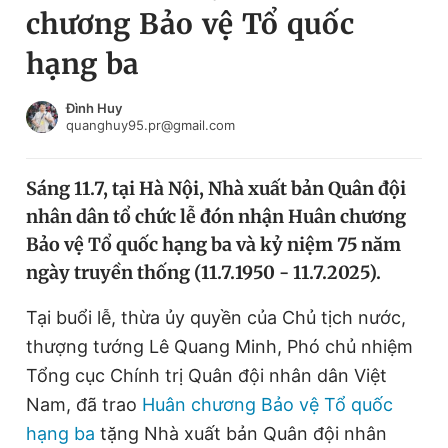
chương Bảo vệ Tổ quốc
Chuyên mục khác
Tin đã xem
hạng ba
Chào ngày mới
Tin 24h
Đăng xuất
Đình Huy
quanghuy95.pr@gmail.com
Tin thị trường
Tin 360
Sáng 11.7, tại Hà Nội, Nhà xuất bản Quân đội
Video
Magazine
nhân dân tổ chức lễ đón nhận Huân chương
Bảo vệ Tổ quốc hạng ba và kỷ niệm 75 năm
Sản phẩm khác
ngày truyền thống (11.7.1950 - 11.7.2025).
Tiện ích
Bạn cần biết
Tại buổi lễ, thừa ủy quyền của Chủ tịch nước,
thượng tướng Lê Quang Minh, Phó chủ nhiệm
Thông tin tòa soạn
Liên hệ quảng cáo
Tổng cục Chính trị Quân đội nhân dân Việt
Nam, đã trao
Huân chương Bảo vệ Tổ quốc
hạng ba
tặng Nhà xuất bản Quân đội nhân