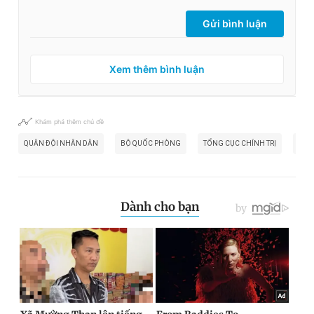
Gửi bình luận
Xem thêm bình luận
Khám phá thêm chủ đề
QUÂN ĐỘI NHÂN DÂN
BỘ QUỐC PHÒNG
TỔNG CỤC CHÍNH TRỊ
NHÀ