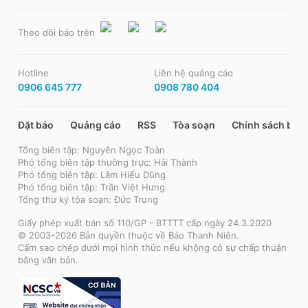
Theo dõi báo trên
Hotline
Liên hệ quảng cáo
0906 645 777
0908 780 404
Đặt báo
Quảng cáo
RSS
Tòa soạn
Chính sách bảo
Tổng biên tập: Nguyễn Ngọc Toàn
Phó tổng biên tập thường trực: Hải Thành
Phó tổng biên tập: Lâm Hiếu Dũng
Phó tổng biên tập: Trần Việt Hưng
Tổng thư ký tòa soạn: Đức Trung
Giấy phép xuất bản số 110/GP - BTTTT cấp ngày 24.3.2020
© 2003-2026 Bản quyền thuộc về Báo Thanh Niên.
Cấm sao chép dưới mọi hình thức nếu không có sự chấp thuận
bằng văn bản.