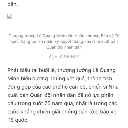
dân.
Đọc Thanh Niên trên điện thoại
Thượng tướng Lê Quang Minh gắn Huân chương Bảo vệ Tổ
quốc hạng ba lên quân kỳ quyết thắng của Nhà xuất bản
Quân đội nhân dân
Theo dõi báo trên
ẢNH: ĐÌNH HUY
Hotline
Liên hệ quảng cáo
Phát biểu tại buổi lễ, thượng tướng Lê Quang
0906 645 777
0908 780 404
Minh biểu dương những kết quả, thành tích,
Đặt báo
Quảng cáo
RSS
Tòa soạn
Chính sách bảo
đóng góp của các thế hệ cán bộ, chiến sĩ Nhà
xuất bản Quân đội nhân dân đã nỗ lực phấn
Tổng biên tập: Nguyễn Ngọc Toàn
Phó tổng biên tập thường trực: Hải Thành
đấu trong suốt 75 năm qua, nhất là trong các
Phó tổng biên tập: Lâm Hiếu Dũng
cuộc kháng chiến giải phóng dân tộc, bảo vệ
Phó tổng biên tập: Trần Việt Hưng
Tổng thư ký tòa soạn: Đức Trung
Tổ quốc.
Giấy phép xuất bản số 110/GP - BTTTT cấp ngày 24.3.2020