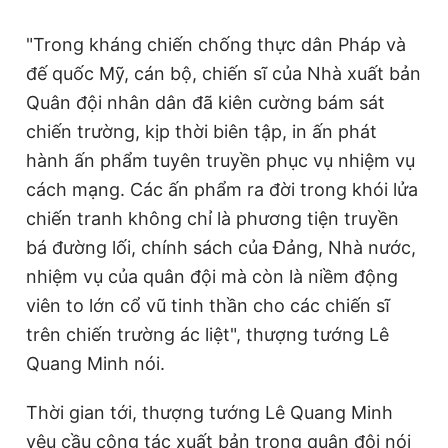
© 2003-2026 Bản quyền thuộc về Báo Thanh Niên. Cấm sao
chép dưới mọi hình thức nếu không có sự chấp thuận bằng văn
"Trong kháng chiến chống thực dân Pháp và
bản. Phát triển bởi ePi Technologies, JSC.
đế quốc Mỹ, cán bộ, chiến sĩ của Nhà xuất bản
Quân đội nhân dân đã kiên cường bám sát
chiến trường, kịp thời biên tập, in ấn phát
hành ấn phẩm tuyên truyền phục vụ nhiệm vụ
cách mạng. Các ấn phẩm ra đời trong khói lửa
chiến tranh không chỉ là phương tiện truyền
bá đường lối, chính sách của Đảng, Nhà nước,
nhiệm vụ của quân đội mà còn là niềm động
viên to lớn cổ vũ tinh thần cho các chiến sĩ
trên chiến trường ác liệt", thượng tướng Lê
Quang Minh nói.
Thời gian tới, thượng tướng Lê Quang Minh
yêu cầu công tác xuất bản trong quân đội nói