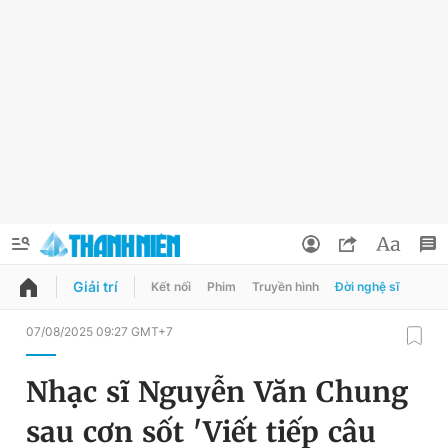
Giải trí
Kết nối
Phim
Truyền hình
Đời nghệ sĩ
QUẢNG CÁO
ĐẶT BÁO
07/08/2025 09:27 GMT+7
Thông tin tài khoản
Nhạc sĩ Nguyễn Văn Chung
Đổi mật khẩu
Chuyên mục
sau cơn sốt 'Viết tiếp câu
Tin đã lưu