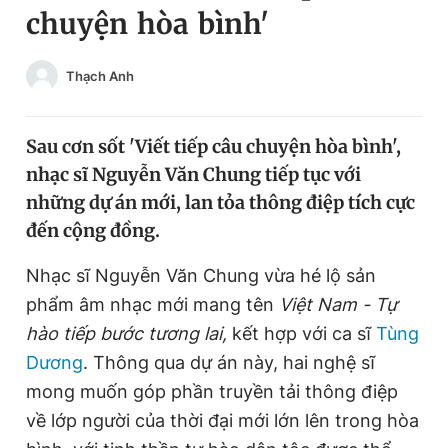
chuyện hòa bình'
Chuyên mục khác
Tin đã xem
Chào ngày mới
Tin 24h
Thạch Anh
Đăng xuất
Tin thị trường
Tin 360
Sau cơn sốt 'Viết tiếp câu chuyện hòa bình',
nhạc sĩ Nguyễn Văn Chung tiếp tục với
Video
Magazine
những dự án mới, lan tỏa thông điệp tích cực
đến cộng đồng.
Sản phẩm khác
Nhạc sĩ Nguyễn Văn Chung vừa hé lộ sản
phẩm âm nhạc mới mang tên
Việt Nam - Tự
Tiện ích
Bạn cần biết
hào tiếp bước tương lai,
kết hợp với ca sĩ
Tùng
Dương
. Thông qua dự án này, hai nghệ sĩ
Thông tin tòa soạn
Liên hệ quảng cáo
mong muốn góp phần truyền tải thông điệp
về lớp người của thời đại mới lớn lên trong hòa