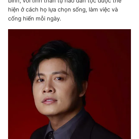
bình, với tinh thần tự hào dân tộc được thể
hiện ở cách họ lựa chọn sống, làm việc và
cống hiến mỗi ngày.
Đọc Thanh Niên trên điện thoại
Theo dõi báo trên
Hotline
Liên hệ quảng cáo
0906 645 777
0908 780 404
Đặt báo
Quảng cáo
RSS
Tòa soạn
Chính sách bảo
Tổng biên tập: Nguyễn Ngọc Toàn
Phó tổng biên tập thường trực: Hải Thành
Phó tổng biên tập: Lâm Hiếu Dũng
Phó tổng biên tập: Trần Việt Hưng
Tổng thư ký tòa soạn: Đức Trung