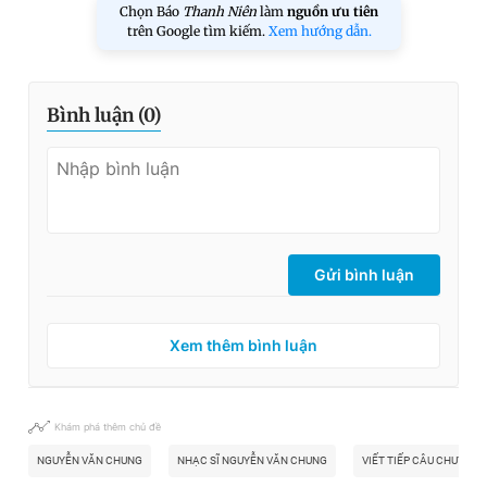
Chọn Báo
Thanh Niên
làm
nguồn ưu tiên
trên Google tìm kiếm.
Xem hướng dẫn.
Bình luận (
0
)
Gửi bình luận
Xem thêm bình luận
Khám phá thêm chủ đề
NGUYỄN VĂN CHUNG
NHẠC SĨ NGUYỄN VĂN CHUNG
VIẾT TIẾP CÂU CHUYỆN 