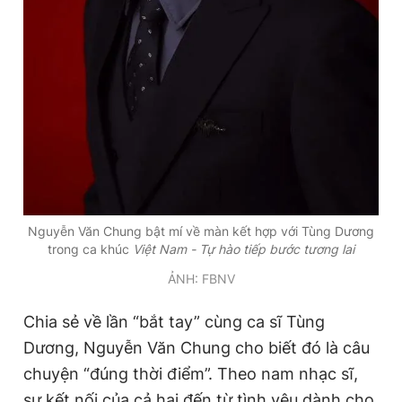
Giấy phép xuất bản số 110/GP - BTTTT cấp ngày 24.3.2020
© 2003-2026 Bản quyền thuộc về Báo Thanh Niên. Cấm sao
chép dưới mọi hình thức nếu không có sự chấp thuận bằng văn
bản. Phát triển bởi ePi Technologies, JSC.
Nguyễn Văn Chung bật mí về màn kết hợp với Tùng Dương
trong ca khúc
Việt Nam - Tự hào tiếp bước tương lai
ẢNH: FBNV
Chia sẻ về lần “bắt tay” cùng ca sĩ Tùng
Dương, Nguyễn Văn Chung cho biết đó là câu
chuyện “đúng thời điểm”. Theo nam nhạc sĩ,
sự kết nối của cả hai đến từ tình yêu dành cho