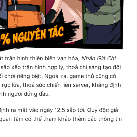
t trận hình thiên biến vạn hóa,
Nhẫn Giả Chi
ắp xếp trận hình hợp lý, thoả chí sáng tạo đội
i chơi riêng biệt. Ngoài ra, game thủ cũng có
 rực lửa, thoả sức chiến liên server, khẳng định
ành người đứng đầu.
ịnh ra mắt vào ngày 12.5 sắp tới. Quý độc giả
uan tâm có thể tham khảo thêm các thông tin