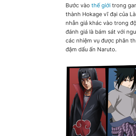
Bước vào
thế giới
trong gam
thành Hokage vĩ đại của L
nhẫn giả khác vào trong đ
đánh giá là bám sát với ngu
các nhiệm vụ được phân th
đậm dấu ấn Naruto.