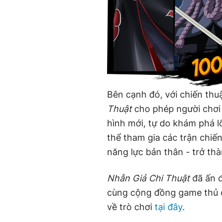
Bên cạnh đó, với chiến thuậ
Thuật
cho phép người chơi s
hình mới, tự do khám phá lố
thể tham gia các trận chiến
năng lực bản thân - trở th
Nhẫn Giả Chi Thuật
đã ấn đ
cùng cộng đồng game thủ q
về trò chơi
tại đây
.