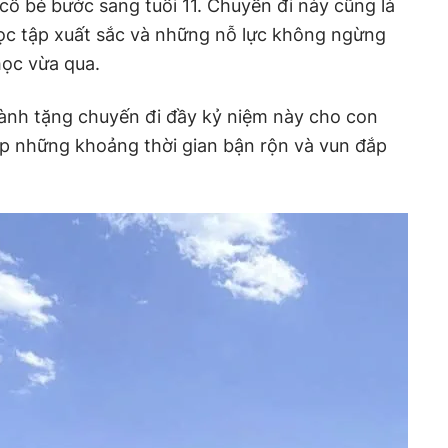
cô bé bước sang tuổi 11. Chuyến đi này cũng là
học tập xuất sắc và những nỗ lực không ngừng
học vừa qua.
dành tặng chuyến đi đầy kỷ niệm này cho con
ắp những khoảng thời gian bận rộn và vun đắp