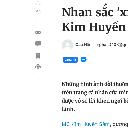
Nhan sắc 'x
Kim Huyền
Cao Hân
- nghan0403@gm
Chia sẻ
Những hình ảnh đời thườn
trên trang cá nhân của mì
được vô số lời khen ngợi b
Linh.
MC Kim Huyền Sâm
, gươn