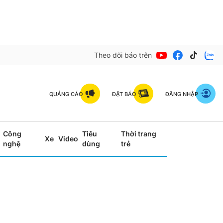
Theo dõi báo trên
QUẢNG CÁO
ĐẶT BÁO
ĐĂNG NHẬP
Công
Tiêu
Thời trang
Xe
Video
nghệ
dùng
trẻ