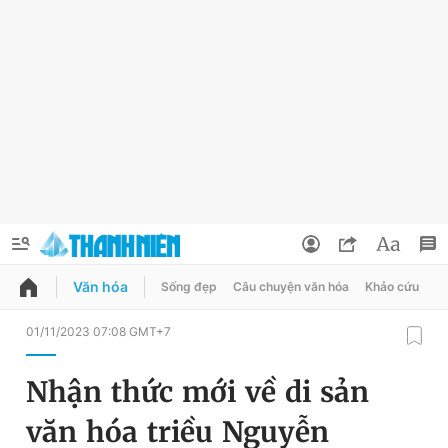
Văn hóa
Sống đẹp
Câu chuyện văn hóa
Khảo cứu
X
QUẢNG CÁO
ĐẶT BÁO
01/11/2023 07:08 GMT+7
Thông tin tài khoản
Nhận thức mới về di sản
Đổi mật khẩu
Chuyên mục
văn hóa triều Nguyễn
Tin đã lưu