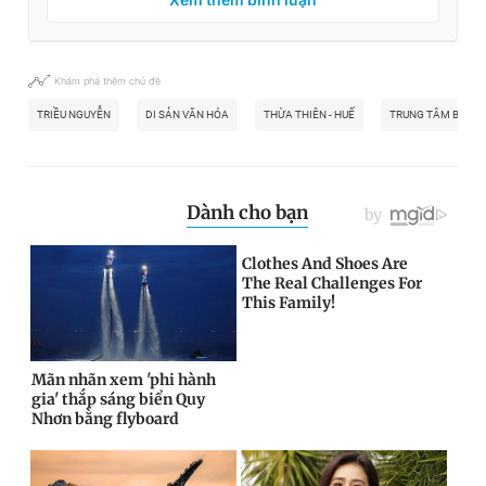
Khám phá thêm chủ đề
TRIỀU NGUYỄN
DI SẢN VĂN HÓA
THỪA THIÊN - HUẾ
TRUNG TÂM BẢO T