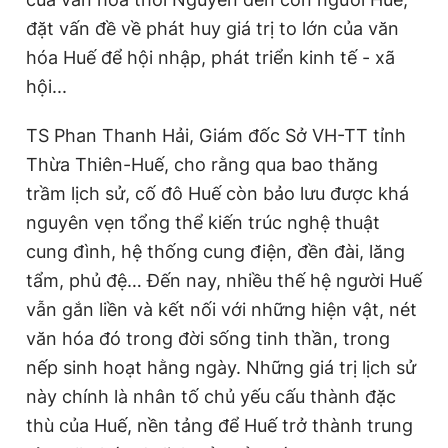
Giấy phép xuất bản số 110/GP - BTTTT cấp ngày 24.3.2020
đặt vấn đề về phát huy giá trị to lớn của văn
© 2003-2026 Bản quyền thuộc về Báo Thanh Niên. Cấm sao
hóa Huế để hội nhập, phát triển kinh tế - xã
chép dưới mọi hình thức nếu không có sự chấp thuận bằng văn
bản. Phát triển bởi ePi Technologies, JSC.
hội...
TS Phan Thanh Hải, Giám đốc Sở VH-TT tỉnh
Thừa Thiên-Huế, cho rằng qua bao thăng
trầm lịch sử, cố đô Huế còn bảo lưu được khá
nguyên vẹn tổng thể kiến trúc nghệ thuật
cung đình, hệ thống cung điện, đền đài, lăng
tẩm, phủ đệ… Đến nay, nhiều thế hệ người Huế
vẫn gắn liền và kết nối với những hiện vật, nét
văn hóa đó trong đời sống tinh thần, trong
nếp sinh hoạt hằng ngày. Những giá trị lịch sử
này chính là nhân tố chủ yếu cấu thành đặc
thù của Huế, nền tảng để Huế trở thành trung