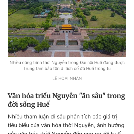
Đọc Thanh Niên trên điện thoại
Theo dõi báo trên
Nhiều công trình thời Nguyễn trong Đại nội Huế đang được
Trung tâm bảo tồn di tích cố đô Huế trùng tu
Hotline
Liên hệ quảng cáo
LÊ HOÀI NHÂN
0906 645 777
0908 780 404
Văn hóa triều Nguyễn "ăn sâu" trong
Đặt báo
Quảng cáo
RSS
Tòa soạn
Chính sách bảo
đời sống Huế
Tổng biên tập: Nguyễn Ngọc Toàn
Phó tổng biên tập thường trực: Hải Thành
Nhiều tham luận đi sâu phân tích các giá trị
Phó tổng biên tập: Lâm Hiếu Dũng
Phó tổng biên tập: Trần Việt Hưng
tiêu biểu của văn hóa thời Nguyễn, ảnh hưởng
Tổng thư ký tòa soạn: Đức Trung
của văn hóa thời Nguyễn đến con người Huế,