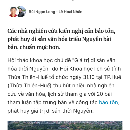
Chuyên mục khác
Bùi Ngọc Long
-
Lê Hoài Nhân
Tin đã xem
Chào ngày mới
Tin 24h
Đăng xuất
Các nhà nghiên cứu kiến nghị cần bảo tồn,
Tin thị trường
Tin 360
phát huy di sản văn hóa triều Nguyễn bài
bản, chuẩn mực hơn.
Video
Magazine
Hội thảo khoa học chủ đề "Giá trị di sản văn
hóa thời Nguyễn" do Hội Khoa học lịch sử tỉnh
Thừa Thiên-Huế tổ chức ngày 31.10 tại TP.Huế
Sản phẩm khác
(Thừa Thiên-Huế) thu hút nhiều nhà nghiên
Tiện ích
Bạn cần biết
cứu về văn hóa, lịch sử tham gia với 20 bài
tham luận tập trung bàn về công tác
bảo tồn
,
Thông tin tòa soạn
Liên hệ quảng cáo
phát huy giá trị di sản thời Nguyễn.