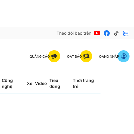
Theo dõi báo trên
QUẢNG CÁO
ĐẶT BÁO
ĐĂNG NHẬP
Công
Tiêu
Thời trang
Xe
Video
nghệ
dùng
trẻ