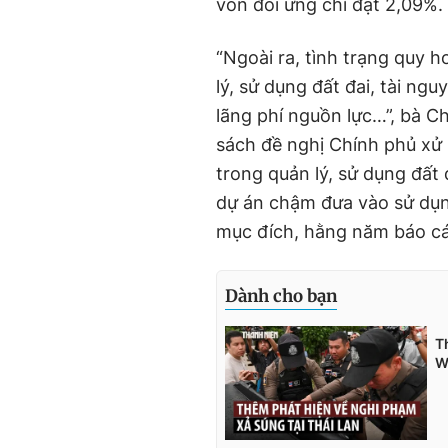
vốn đối ứng chỉ đạt 2,09%.
“Ngoài ra, tình trạng quy ho
lý, sử dụng đất đai, tài n
lãng phí nguồn lực…”, bà C
sách đề nghị Chính phủ xử 
trong quản lý, sử dụng đất 
dự án chậm đưa vào sử dụn
mục đích, hằng năm báo cá