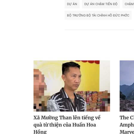
DỰ ÁN
DỰ ÁN CHẬM TIẾN ĐỘ
CHẬM 
BỘ TRƯỞNG BỘ TÀI CHÍNH HỒ ĐỨC PHỚC