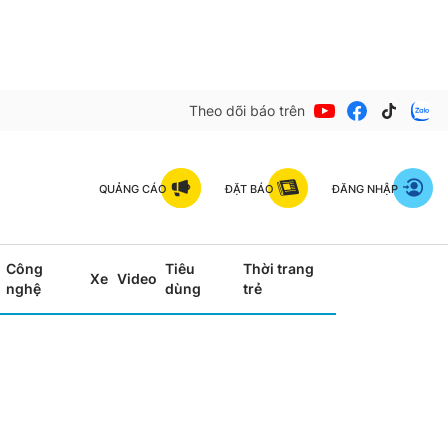
Theo dõi báo trên
QUẢNG CÁO
ĐẶT BÁO
ĐĂNG NHẬP
Công
Tiêu
Thời trang
Xe
Video
nghệ
dùng
trẻ