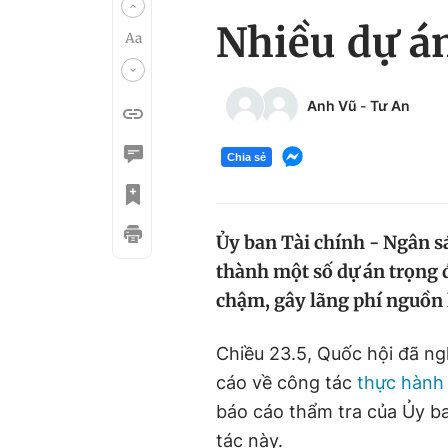
Nhiều dự án
Anh Vũ
-
Tư An
Chia sẻ
Ủy ban Tài chính - Ngân s
thành một số dự án trọng 
chậm, gây lãng phí nguồn l
Chiều 23.5, Quốc hội đã n
cáo về công tác
thực hành 
báo cáo thẩm tra của Ủy b
tác này.