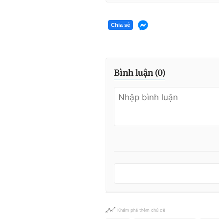
Chia sẻ
Bình luận (
0
)
Khám phá thêm chủ đề