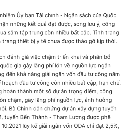
 nhiệm Ủy ban Tài chính - Ngân sách của Quốc
hận những kết quả đạt được, song lưu ý, công
a sắm tập trung còn nhiều bất cập. Tình trạng
trang thiết bị y tế chưa được tháo gỡ kịp thời.
ch đánh giá việc chậm triển khai và phân bổ
quốc gia gây lãng phí lớn về nguồn lực ngân
g đến khả năng giải ngân vốn đầu tư công năm
kế hoạch đầu tư công còn nhiều bất cập, hạn chế.
ng hoàn thành một số dự án trọng điểm, công
còn chậm, gây lãng phí nguồn lực, ảnh hưởng
ã hội. Bà Chinh dẫn chứng dự án xây dựng tuyến
M, tuyến Bến Thành - Tham Lương được phê
10.2021 lũy kế giải ngân vốn ODA chỉ đạt 2,5%,