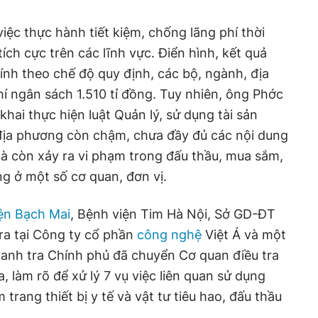
iệc thực hành tiết kiệm, chống lãng phí thời
tích cực trên các lĩnh vực. Điển hình, kết quả
hính theo chế độ quy định, các bộ, ngành, địa
hí ngân sách 1.510 tỉ đồng. Tuy nhiên, ông Phớc
 khai thực hiện luật Quản lý, sử dụng tài sản
địa phương còn chậm, chưa đầy đủ các nội dung
là còn xảy ra vi phạm trong đấu thầu, mua sắm,
ng ở một số cơ quan, đơn vị.
ện Bạch Mai
, Bệnh viện Tim Hà Nội, Sở GD-ĐT
ra tại Công ty cổ phần
công nghệ
Việt Á và một
hanh tra Chính phủ đã chuyển Cơ quan điều tra
a, làm rõ để xử lý 7 vụ việc liên quan sử dụng
trang thiết bị y tế và vật tư tiêu hao, đấu thầu