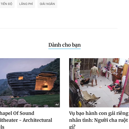
TIẾN ĐỘ
LÃNG PHÍ
GIẢI NGÂN