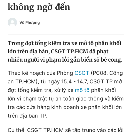
không ngờ đến
Chuyên mục khác
Tin đã xem
Chào ngày mới
Tin 24h
Vũ Phượng
Đăng xuất
Tin thị trường
Tin 360
Trong đợt tổng kiểm tra xe mô tô phân khối
lớn trên địa bàn, CSGT TP.HCM đã phạt
Video
Magazine
nhiều người vi phạm lỗi gắn biển số bẻ cong.
Theo kế hoạch của Phòng
CSGT
(PC08, Công
Sản phẩm khác
an TP.HCM), từ ngày 15.4 - 14.7, CSGT TP mở
Tiện ích
đợt tổng kiểm tra, xử lý xe
Bạn cần biết
mô tô
phân khối
lớn vi phạm trật tự an toàn giao thông và kiểm
tra các cửa hàng kinh doanh xe phân khối lớn
Thông tin tòa soạn
Liên hệ quảng cáo
trên địa bàn TP.
Cụ thể, CSGT TP.HCM sẽ tập trung vào các lỗi