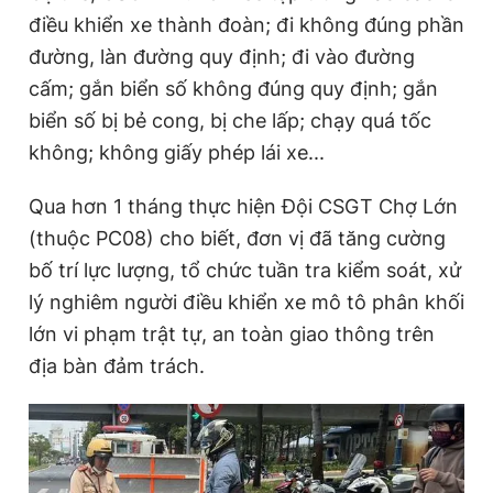
điều khiển xe thành đoàn; đi không đúng phần
đường, làn đường quy định; đi vào đường
Đọc Thanh Niên trên điện thoại
cấm; gắn biển số không đúng quy định; gắn
biển số bị bẻ cong, bị che lấp; chạy quá tốc
không; không giấy phép lái xe...
Qua hơn 1 tháng thực hiện Đội CSGT Chợ Lớn
Theo dõi báo trên
(thuộc PC08) cho biết, đơn vị đã tăng cường
bố trí lực lượng, tổ chức tuần tra kiểm soát, xử
Hotline
Liên hệ quảng cáo
0906 645 777
0908 780 404
lý nghiêm người điều khiển xe mô tô phân khối
lớn vi phạm trật tự, an toàn giao thông trên
Đặt báo
Quảng cáo
RSS
Tòa soạn
Chính sách bảo
địa bàn đảm trách.
Tổng biên tập: Nguyễn Ngọc Toàn
Phó tổng biên tập thường trực: Hải Thành
Phó tổng biên tập: Lâm Hiếu Dũng
Phó tổng biên tập: Trần Việt Hưng
Tổng thư ký tòa soạn: Đức Trung