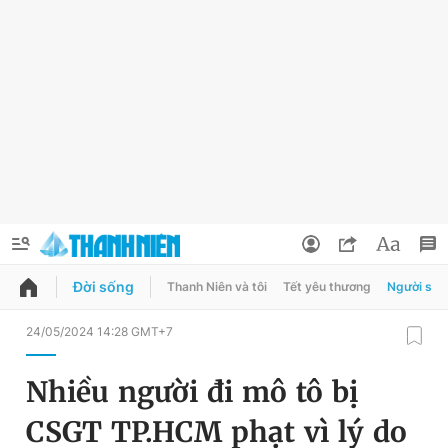
Đời sống
Thanh Niên và tôi
Tết yêu thương
Người sốn
QUẢNG CÁO
ĐẶT BÁO
24/05/2024 14:28 GMT+7
Thông tin tài khoản
Nhiều người đi mô tô bị
Đổi mật khẩu
Chuyên mục
CSGT TP.HCM phạt vì lý do
Tin đã lưu