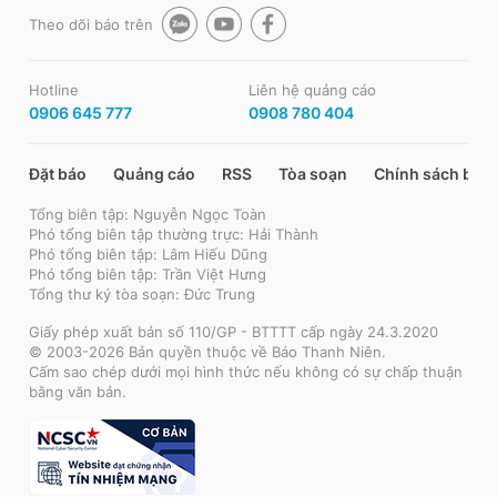
Theo dõi báo trên
Hotline
Liên hệ quảng cáo
0906 645 777
0908 780 404
Đặt báo
Quảng cáo
RSS
Tòa soạn
Chính sách bảo
Tổng biên tập: Nguyễn Ngọc Toàn
Phó tổng biên tập thường trực: Hải Thành
Phó tổng biên tập: Lâm Hiếu Dũng
Phó tổng biên tập: Trần Việt Hưng
Tổng thư ký tòa soạn: Đức Trung
Giấy phép xuất bản số 110/GP - BTTTT cấp ngày 24.3.2020
© 2003-2026 Bản quyền thuộc về Báo Thanh Niên.
Cấm sao chép dưới mọi hình thức nếu không có sự chấp thuận
bằng văn bản.