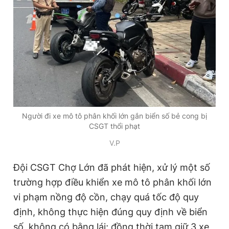
Giấy phép xuất bản số 110/GP - BTTTT cấp ngày 24.3.2020
© 2003-2026 Bản quyền thuộc về Báo Thanh Niên. Cấm sao
chép dưới mọi hình thức nếu không có sự chấp thuận bằng văn
bản. Phát triển bởi ePi Technologies, JSC.
Người đi xe mô tô phân khối lớn gắn biển số bẻ cong bị
CSGT thổi phạt
V.P
Đội CSGT Chợ Lớn đã phát hiện, xử lý một số
trường hợp điều khiển xe mô tô phân khối lớn
vi phạm nồng độ cồn, chạy quá tốc độ quy
định, không thực hiện đúng quy định về biển
số, không có bằng lái; đồng thời tạm giữ 3 xe