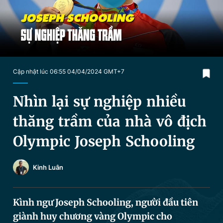
Chuyên mục khác
Tin đã xem
Chào ngày mới
Tin 24h
Đăng xuất
Tin thị trường
Tin 360
Cập nhật lúc 06:55 04/04/2024 GMT+7
Video
Magazine
Nhìn lại sự nghiệp nhiều
thăng trầm của nhà vô địch
Sản phẩm khác
Olympic Joseph Schooling
Tiện ích
Bạn cần biết
Kinh Luân
Thông tin tòa soạn
Liên hệ quảng cáo
Kình ngư Joseph Schooling, người đầu tiên
giành huy chương vàng Olympic cho