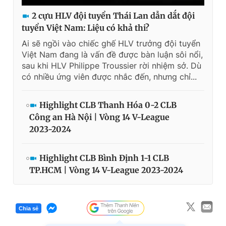
Giấy phép xuất bản số 110/GP - BTTTT cấp ngày 24.3.2020
2 cựu HLV đội tuyển Thái Lan dẫn dắt đội
© 2003-2026 Bản quyền thuộc về Báo Thanh Niên. Cấm sao
tuyển Việt Nam: Liệu có khả thi?
chép dưới mọi hình thức nếu không có sự chấp thuận bằng văn
bản. Phát triển bởi ePi Technologies, JSC.
Ai sẽ ngồi vào chiếc ghế HLV trưởng đội tuyển
Việt Nam đang là vấn đề được bàn luận sôi nổi,
sau khi HLV Philippe Troussier rời nhiệm sở. Dù
có nhiều ứng viên được nhắc đến, nhưng chỉ...
Highlight CLB Thanh Hóa 0-2 CLB
Công an Hà Nội | Vòng 14 V-League
2023-2024
Highlight CLB Bình Định 1-1 CLB
TP.HCM | Vòng 14 V-League 2023-2024
Chia sẻ