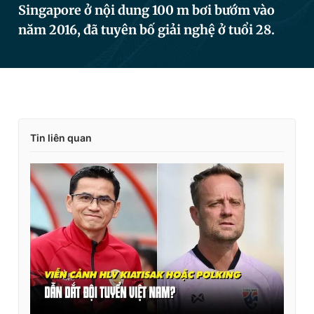
Singapore ở nội dung 100 m bơi bướm vào
năm 2016, đã tuyên bố giải nghệ ở tuổi 28.
Đọc Thanh Niên trên điện thoại
Theo dõi báo trên
Tin liên quan
Hotline
Liên hệ quảng cáo
0906 645 777
0908 780 404
Đặt báo
Quảng cáo
RSS
Tòa soạn
Chính sách bảo
Tổng biên tập: Nguyễn Ngọc Toàn
Phó tổng biên tập thường trực: Hải Thành
Phó tổng biên tập: Lâm Hiếu Dũng
Phó tổng biên tập: Trần Việt Hưng
Tổng thư ký tòa soạn: Đức Trung