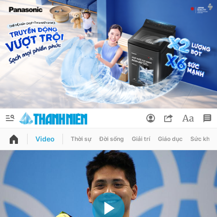
Video
Thời sự
Đời sống
Giải trí
Giáo dục
Sức khỏe
QUẢNG CÁO
ĐẶT BÁO
Thông tin tài khoản
Đổi mật khẩu
Chuyên mục
Tin đã lưu