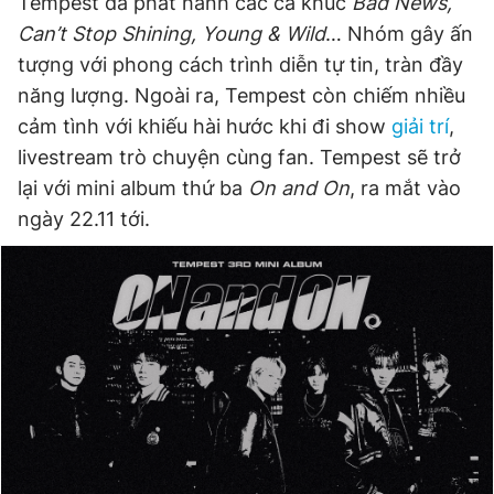
Tempest đã phát hành các ca khúc
Bad News,
Can’t Stop Shining, Young & Wild
… Nhóm gây ấn
tượng với phong cách trình diễn tự tin, tràn đầy
năng lượng. Ngoài ra, Tempest còn chiếm nhiều
cảm tình với khiếu hài hước khi đi show
giải trí
,
livestream trò chuyện cùng fan. Tempest sẽ trở
lại với mini album thứ ba
On and On
, ra mắt vào
ngày 22.11 tới.