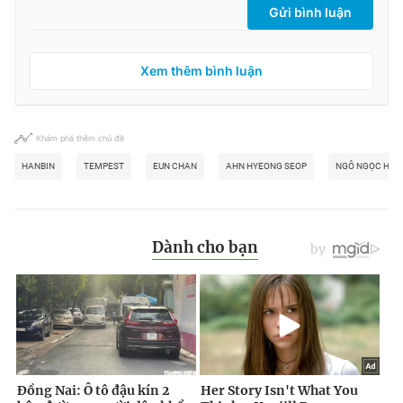
Gửi bình luận
Xem thêm bình luận
Khám phá thêm chủ đề
HANBIN
TEMPEST
EUN CHAN
AHN HYEONG SEOP
NGÔ NGỌC HƯN