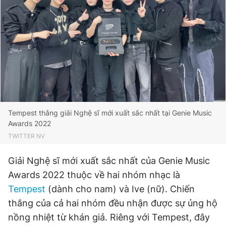
Đọc Thanh Niên trên điện thoại
Theo dõi báo trên
Tempest thắng giải Nghệ sĩ mới xuất sắc nhất tại Genie Music
Awards 2022
Hotline
Liên hệ quảng cáo
0906 645 777
0908 780 404
TWITTER NV
Giải Nghệ sĩ mới xuất sắc nhất của Genie Music
Đặt báo
Quảng cáo
RSS
Tòa soạn
Chính sách bảo
Awards 2022 thuộc về hai nhóm nhạc là
Tổng biên tập: Nguyễn Ngọc Toàn
Tempest
(dành cho nam) và Ive (nữ). Chiến
Phó tổng biên tập thường trực: Hải Thành
Phó tổng biên tập: Lâm Hiếu Dũng
thắng của cả hai nhóm đều nhận được sự ủng hộ
Phó tổng biên tập: Trần Việt Hưng
nồng nhiệt từ khán giả. Riêng với Tempest, đây
Tổng thư ký tòa soạn: Đức Trung