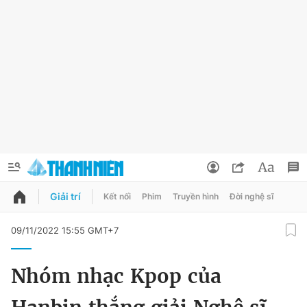
Giải trí
Kết nối
Phim
Truyền hình
Đời nghệ sĩ
QUẢNG CÁO
ĐẶT BÁO
09/11/2022 15:55 GMT+7
Thông tin tài khoản
Nhóm nhạc Kpop của
Đổi mật khẩu
Chuyên mục
Tin đã lưu