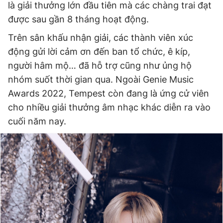
là giải thưởng lớn đầu tiên mà các chàng trai đạt
Giấy phép xuất bản số 110/GP - BTTTT cấp ngày 24.3.2020
được sau gần 8 tháng hoạt động.
© 2003-2026 Bản quyền thuộc về Báo Thanh Niên. Cấm sao
chép dưới mọi hình thức nếu không có sự chấp thuận bằng văn
Trên sân khấu nhận giải, các thành viên xúc
bản. Phát triển bởi ePi Technologies, JSC.
động gửi lời cảm ơn đến ban tổ chức, ê kíp,
người hâm mộ… đã hỗ trợ cũng như ủng hộ
nhóm suốt thời gian qua. Ngoài Genie Music
Awards 2022, Tempest còn đang là ứng cử viên
cho nhiều giải thưởng âm nhạc khác diễn ra vào
cuối năm nay.