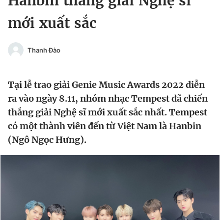
Hanbin thắng giải Nghệ sĩ
Chuyên mục khác
mới xuất sắc
Tin đã xem
Chào ngày mới
Tin 24h
Đăng xuất
Thanh Đào
Tin thị trường
Tin 360
Tại lễ trao giải Genie Music Awards 2022 diễn
Video
Magazine
ra vào ngày 8.11, nhóm nhạc Tempest đã chiến
thắng giải Nghệ sĩ mới xuất sắc nhất. Tempest
có một thành viên đến từ Việt Nam là Hanbin
Sản phẩm khác
(Ngô Ngọc Hưng).
Tiện ích
Bạn cần biết
Thông tin tòa soạn
Liên hệ quảng cáo