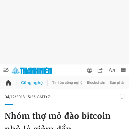
Công nghệ
Tin tức công nghệ
Blockchain
Sản phẩm
QUẢNG CÁO
ĐẶT BÁO
04/12/2018 15:25 GMT+7
Thông tin tài khoản
Nhóm thợ mỏ đào bitcoin
Đổi mật khẩu
Chuyên mục
Tin đã lưu