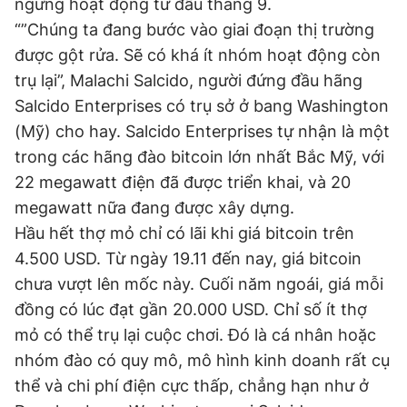
ngừng hoạt động từ đầu tháng 9.
“”Chúng ta đang bước vào giai đoạn thị trường
được gột rửa. Sẽ có khá ít nhóm hoạt động còn
Đọc Thanh Niên trên điện thoại
trụ lại”, Malachi Salcido, người đứng đầu hãng
Salcido Enterprises có trụ sở ở bang Washington
(Mỹ) cho hay. Salcido Enterprises tự nhận là một
trong các hãng đào bitcoin lớn nhất Bắc Mỹ, với
Theo dõi báo trên
22 megawatt điện đã được triển khai, và 20
megawatt nữa đang được xây dựng.
Hotline
Liên hệ quảng cáo
Hầu hết thợ mỏ chỉ có lãi khi giá bitcoin trên
0906 645 777
0908 780 404
4.500 USD. Từ ngày 19.11 đến nay, giá bitcoin
chưa vượt lên mốc này. Cuối năm ngoái, giá mỗi
Đặt báo
Quảng cáo
RSS
Tòa soạn
Chính sách bảo
đồng có lúc đạt gần 20.000 USD. Chỉ số ít thợ
Tổng biên tập: Nguyễn Ngọc Toàn
mỏ có thể trụ lại cuộc chơi. Đó là cá nhân hoặc
Phó tổng biên tập thường trực: Hải Thành
nhóm đào có quy mô, mô hình kinh doanh rất cụ
Phó tổng biên tập: Lâm Hiếu Dũng
Phó tổng biên tập: Trần Việt Hưng
thể và chi phí điện cực thấp, chẳng hạn như ở
Tổng thư ký tòa soạn: Đức Trung