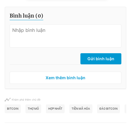
Bình luận (
0
)
Gửi bình luận
Xem thêm bình luận
Khám phá thêm chủ đề
BITCOIN
THỢ MỎ
HỢP NHẤT
TIỀN MÃ HÓA
ĐÀO BITCOIN
BI