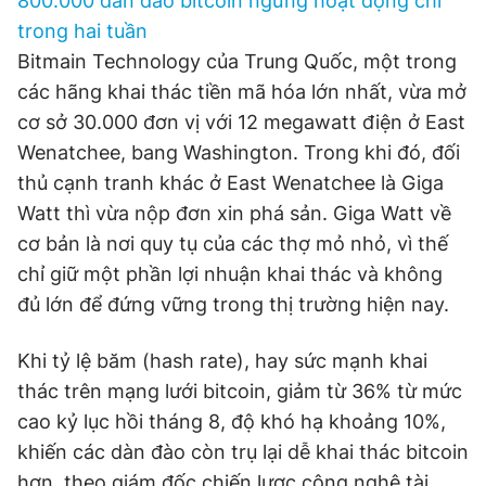
800.000 dàn đào bitcoin ngừng hoạt động chỉ
trong hai tuần
Bitmain Technology của Trung Quốc, một trong
các hãng khai thác tiền mã hóa lớn nhất, vừa mở
cơ sở 30.000 đơn vị với 12 megawatt điện ở East
Wenatchee, bang Washington. Trong khi đó, đối
thủ cạnh tranh khác ở East Wenatchee là Giga
Watt thì vừa nộp đơn xin phá sản. Giga Watt về
cơ bản là nơi quy tụ của các thợ mỏ nhỏ, vì thế
chỉ giữ một phần lợi nhuận khai thác và không
đủ lớn để đứng vững trong thị trường hiện nay.
Khi tỷ lệ băm (hash rate), hay sức mạnh khai
thác trên mạng lưới bitcoin, giảm từ 36% từ mức
cao kỷ lục hồi tháng 8, độ khó hạ khoảng 10%,
khiến các dàn đào còn trụ lại dễ khai thác bitcoin
hơn, theo giám đốc chiến lược công nghệ tài