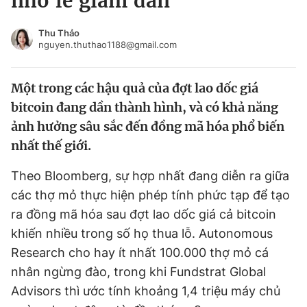
nhỏ lẻ giảm dần
Chuyên mục khác
Tin đã xem
Thu Thảo
nguyen.thuthao1188@gmail.com
Chào ngày mới
Tin 24h
Đăng xuất
Một trong các hậu quả của đợt lao dốc giá
Tin thị trường
Tin 360
bitcoin đang dần thành hình, và có khả năng
ảnh hưởng sâu sắc đến đồng mã hóa phổ biến
Video
Magazine
nhất thế giới.
Theo Bloomberg, sự hợp nhất đang diễn ra giữa
Sản phẩm khác
các thợ mỏ thực hiện phép tính phức tạp để tạo
Tiện ích
Bạn cần biết
ra đồng mã hóa sau đợt lao dốc giá cả bitcoin
khiến nhiều trong số họ thua lỗ. Autonomous
Thông tin tòa soạn
Liên hệ quảng cáo
Research cho hay ít nhất 100.000 thợ mỏ cá
nhân ngừng đào, trong khi Fundstrat Global
Advisors thì ước tính khoảng 1,4 triệu máy chủ