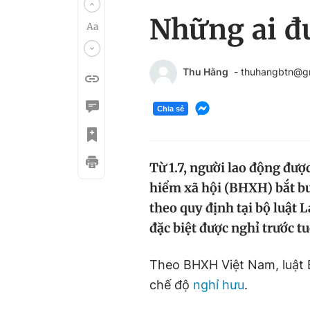
Những ai đư
Thu Hằng
- thuhangbtn@g
Chia sẻ
Từ 1.7, người lao động đượ
hiểm xã hội (BHXH) bắt buộ
theo quy định tại bộ luật
đặc biệt được nghỉ trước tu
Theo BHXH Việt Nam, luật B
chế độ
nghỉ hưu
.