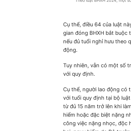
Theo luật BHXH 2024, một số 
Cụ thể, điều 64 của luật nà
gian đóng BHXH bắt buộc t
nếu đủ tuổi nghỉ hưu theo q
động.
Tuy nhiên, vẫn có một số 
với quy định.
Cụ thể, người lao động có t
với tuổi quy định tại bộ lu
từ đủ 15 năm trở lên khi l
hiểm hoặc đặc biệt nặng n
công việc nặng nhọc, độc h