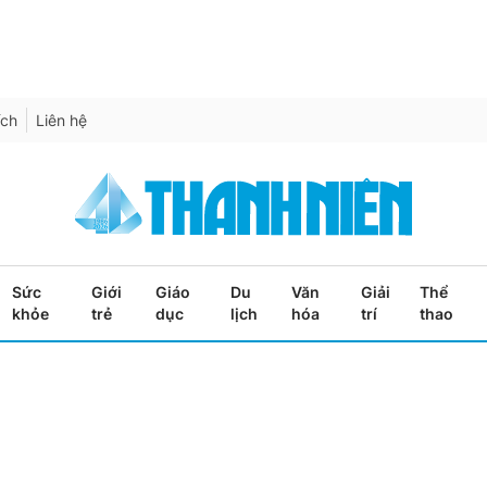
ích
Liên hệ
Sức
Giới
Giáo
Du
Văn
Giải
Thể
khỏe
trẻ
dục
lịch
hóa
trí
thao