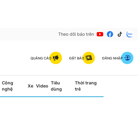
Theo dõi báo trên
QUẢNG CÁO
ĐẶT BÁO
ĐĂNG NHẬP
Công
Tiêu
Thời trang
Xe
Video
nghệ
dùng
trẻ