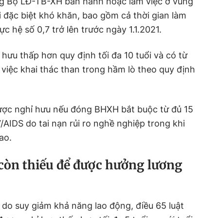
ng Bộ LĐ-TB-XH ban hành hoặc làm việc ở vùng
ội đặc biệt khó khăn, bao gồm cả thời gian làm
ực hệ số 0,7 trở lên trước ngày 1.1.2021.
hưu thấp hơn quy định tối đa 10 tuổi và có từ
 việc khai thác than trong hầm lò theo quy định
được nghỉ hưu nếu đóng BHXH bắt buộc từ đủ 15
/AIDS do tai nạn rủi ro nghề nghiệp trong khi
ao.
 còn thiếu để được hưởng lương
 do suy giảm khả năng lao động, điều 65 luật