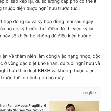
ếp bị sắp xếp lại, dù số lượng cấp phó có thể ít
 thuộc diện được nghỉ hưu trước tuổi.
t hợp đồng cũ và ký hợp đồng mới sau ngày
ủa họ có ký trước thời điểm đó thì việc ký lại
n này sẽ khiến họ không đủ điều kiện hưởng
kiện về thâm niên làm công việc nặng nhọc, độc
ệc ở vùng đặc biệt khó khăn, đủ tuổi nghỉ hưu và
ghỉ hưu theo luật BHXH và không thuộc diện
trước tuổi do tinh gọn bộ máy.