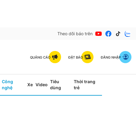
Theo dõi báo trên
QUẢNG CÁO
ĐẶT BÁO
ĐĂNG NHẬP
Công
Tiêu
Thời trang
Xe
Video
nghệ
dùng
trẻ