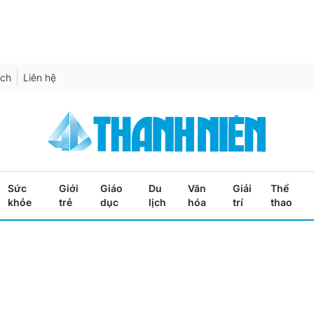
ích
Liên hệ
Sức
Giới
Giáo
Du
Văn
Giải
Thể
khỏe
trẻ
dục
lịch
hóa
trí
thao