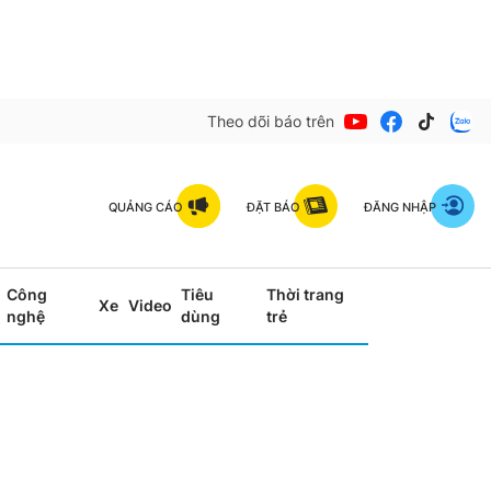
Theo dõi báo trên
QUẢNG CÁO
ĐẶT BÁO
ĐĂNG NHẬP
Công
Tiêu
Thời trang
Xe
Video
nghệ
dùng
trẻ