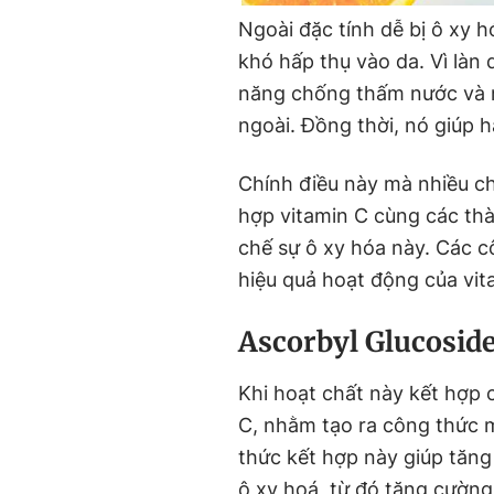
Ngoài đặc tính dễ bị ô xy h
khó hấp thụ vào da. Vì làn
năng chống thấm nước và 
ngoài. Đồng thời, nó giúp h
Chính điều này mà nhiều ch
hợp vitamin C cùng các th
chế sự ô xy hóa này. Các c
hiệu quả hoạt động của vit
Ascorbyl Glucosid
Khi hoạt chất này kết hợp 
C, nhằm tạo ra công thức m
thức kết hợp này giúp tăng
ô xy hoá, từ đó tăng cường 