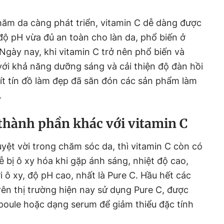
hăm da càng phát triển, vitamin C dễ dàng được
 độ pH vừa đủ an toàn cho làn da, phổ biến ở
Ngày nay, khi vitamin C trở nên phổ biến và
với khả năng dưỡng sáng và cải thiện độ đàn hồi
 ít tín đồ làm đẹp đã săn đón các sản phẩm làm
.
 thành phần khác với vitamin C
ệt vời trong chăm sóc da, thì vitamin C còn có
 bị ô xy hóa khi gặp ánh sáng, nhiệt độ cao,
ới ô xy, độ pH cao, nhất là Pure C. Hầu hết các
ên thị trường hiện nay sử dụng Pure C, được
poule hoặc dạng serum để giảm thiểu đặc tính