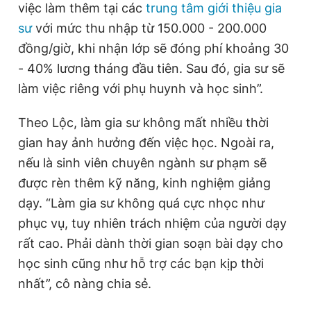
việc làm thêm tại các
trung tâm giới thiệu gia
sư
với mức thu nhập từ 150.000 - 200.000
đồng/giờ, khi nhận lớp sẽ đóng phí khoảng 30
Đọc Thanh Niên trên điện thoại
- 40% lương tháng đầu tiên. Sau đó, gia sư sẽ
làm việc riêng với phụ huynh và học sinh”.
Theo Lộc, làm gia sư không mất nhiều thời
Theo dõi báo trên
gian hay ảnh hưởng đến việc học. Ngoài ra,
nếu là sinh viên chuyên ngành sư phạm sẽ
Hotline
Liên hệ quảng cáo
được rèn thêm kỹ năng, kinh nghiệm giảng
0906 645 777
0908 780 404
dạy. “Làm gia sư không quá cực nhọc như
phục vụ, tuy nhiên trách nhiệm của người dạy
Đặt báo
Quảng cáo
RSS
Tòa soạn
Chính sách bảo
rất cao. Phải dành thời gian soạn bài dạy cho
Tổng biên tập: Nguyễn Ngọc Toàn
học sinh cũng như hỗ trợ các bạn kịp thời
Phó tổng biên tập thường trực: Hải Thành
Phó tổng biên tập: Lâm Hiếu Dũng
nhất”, cô nàng chia sẻ.
Phó tổng biên tập: Trần Việt Hưng
Tổng thư ký tòa soạn: Đức Trung