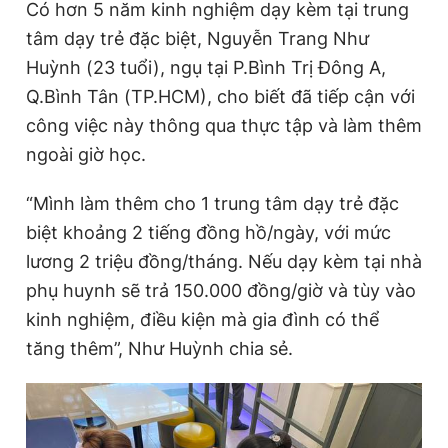
Có hơn 5 năm kinh nghiệm dạy kèm tại trung
Giấy phép xuất bản số 110/GP - BTTTT cấp ngày 24.3.2020
tâm dạy trẻ đặc biệt, Nguyễn Trang Như
© 2003-2026 Bản quyền thuộc về Báo Thanh Niên. Cấm sao
chép dưới mọi hình thức nếu không có sự chấp thuận bằng văn
Huỳnh (23 tuổi), ngụ tại P.Bình Trị Đông A,
bản. Phát triển bởi ePi Technologies, JSC.
Q.Bình Tân (TP.HCM), cho biết đã tiếp cận với
công việc này thông qua thực tập và làm thêm
ngoài giờ học.
“Mình làm thêm cho 1 trung tâm dạy trẻ đặc
biệt khoảng 2 tiếng đồng hồ/ngày, với mức
lương 2 triệu đồng/tháng. Nếu dạy kèm tại nhà
phụ huynh sẽ trả 150.000 đồng/giờ và tùy vào
kinh nghiệm, điều kiện mà gia đình có thể
tăng thêm”, Như Huỳnh chia sẻ.