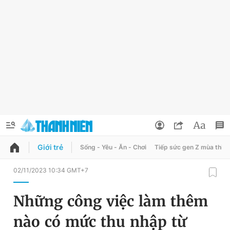
Giới trẻ
Sống - Yêu - Ăn - Chơi
Tiếp sức gen Z mùa thi
QUẢNG CÁO
ĐẶT BÁO
02/11/2023 10:34 GMT+7
Thông tin tài khoản
Những công việc làm thêm
Đổi mật khẩu
Chuyên mục
nào có mức thu nhập từ
Tin đã lưu