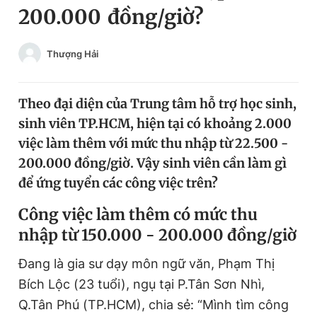
200.000 đồng/giờ?
Chuyên mục khác
Tin đã xem
Chào ngày mới
Tin 24h
Thượng Hải
Đăng xuất
Tin thị trường
Tin 360
Theo đại diện của Trung tâm hỗ trợ học sinh,
sinh viên TP.HCM, hiện tại có khoảng 2.000
Video
Magazine
việc làm thêm với mức thu nhập từ 22.500 -
200.000 đồng/giờ. Vậy sinh viên cần làm gì
để ứng tuyển các công việc trên?
Sản phẩm khác
Công việc làm thêm có mức thu
Tiện ích
Bạn cần biết
nhập từ 150.000 - 200.000 đồng/giờ
Thông tin tòa soạn
Liên hệ quảng cáo
Đang là gia sư dạy môn ngữ văn, Phạm Thị
Bích Lộc (23 tuổi), ngụ tại P.Tân Sơn Nhì,
Q.Tân Phú (TP.HCM), chia sẻ: “Mình tìm công