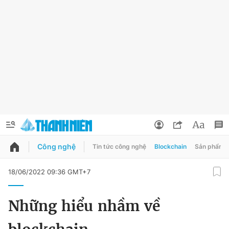
Công nghệ
Tin tức công nghệ
Blockchain
Sản phẩm
QUẢNG CÁO
ĐẶT BÁO
18/06/2022 09:36 GMT+7
Thông tin tài khoản
Những hiểu nhầm về
Đổi mật khẩu
Chuyên mục
Tin đã lưu