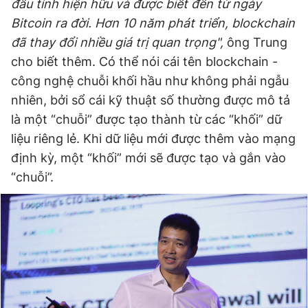
đầu tính hiện hữu và được biết đến từ ngày
Bitcoin ra đời. Hơn 10 năm phát triển, blockchain
đã thay đổi nhiều giá trị quan trọng",
ông Trung
Đọc Thanh Niên trên điện thoại
cho biết thêm. Có thể nói cái tên blockchain -
công nghệ chuỗi khối hầu như không phải ngẫu
nhiên, bởi sổ cái kỹ thuật số thường được mô tả
là một “chuỗi” được tạo thành từ các “khối” dữ
Theo dõi báo trên
liệu riêng lẻ. Khi dữ liệu mới được thêm vào mạng
định kỳ, một “khối” mới sẽ được tạo và gắn vào
Hotline
Liên hệ quảng cáo
“chuỗi”.
0906 645 777
0908 780 404
Đặt báo
Quảng cáo
RSS
Tòa soạn
Chính sách bảo
Tổng biên tập: Nguyễn Ngọc Toàn
Phó tổng biên tập thường trực: Hải Thành
Phó tổng biên tập: Lâm Hiếu Dũng
Phó tổng biên tập: Trần Việt Hưng
Tổng thư ký tòa soạn: Đức Trung