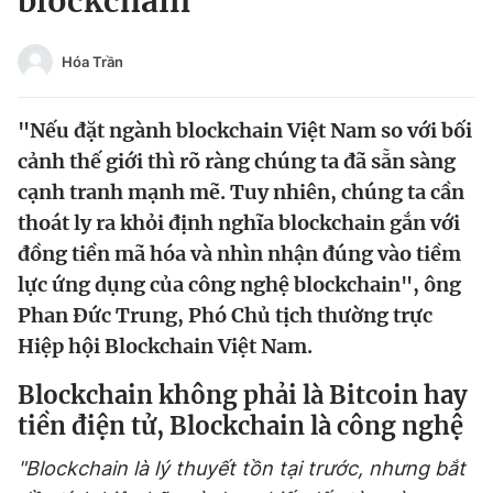
blockchain
Chuyên mục khác
Tin đã xem
Hóa Trần
Chào ngày mới
Tin 24h
Đăng xuất
"Nếu đặt ngành blockchain Việt Nam so với bối
Tin thị trường
Tin 360
cảnh thế giới thì rõ ràng chúng ta đã sẵn sàng
cạnh tranh mạnh mẽ. Tuy nhiên, chúng ta cần
Video
Magazine
thoát ly ra khỏi định nghĩa blockchain gắn với
đồng tiền mã hóa và nhìn nhận đúng vào tiềm
lực ứng dụng của công nghệ blockchain", ông
Sản phẩm khác
Phan Đức Trung, Phó Chủ tịch thường trực
Tiện ích
Bạn cần biết
Hiệp hội Blockchain Việt Nam.
Blockchain không phải là Bitcoin hay
Thông tin tòa soạn
Liên hệ quảng cáo
tiền điện tử, Blockchain là công nghệ
"Blockchain là lý thuyết tồn tại trước, nhưng bắt