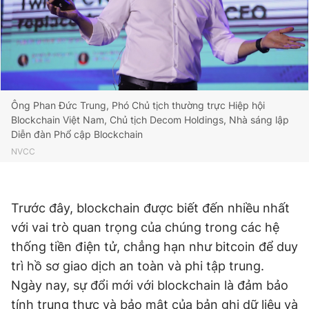
Giấy phép xuất bản số 110/GP - BTTTT cấp ngày 24.3.2020
© 2003-2026 Bản quyền thuộc về Báo Thanh Niên. Cấm sao
chép dưới mọi hình thức nếu không có sự chấp thuận bằng văn
bản. Phát triển bởi ePi Technologies, JSC.
Ông Phan Đức Trung, Phó Chủ tịch thường trực Hiệp hội
Blockchain Việt Nam, Chủ tịch Decom Holdings, Nhà sáng lập
Diễn đàn Phổ cập Blockchain
NVCC
Trước đây, blockchain được biết đến nhiều nhất
với vai trò quan trọng của chúng trong các hệ
thống tiền điện tử, chẳng hạn như bitcoin để duy
trì hồ sơ giao dịch an toàn và phi tập trung.
Ngày nay, sự đổi mới với blockchain là đảm bảo
tính trung thực và bảo mật của bản ghi dữ liệu và