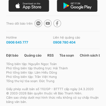
Theo dõi báo trên
Hotline
Liên hệ quảng cáo
0906 645 777
0908 780 404
Đặt báo
Quảng cáo
RSS
Tòa soạn
Chính sách bảo
Tổng biên tập: Nguyễn Ngọc Toàn
Phó tổng biên tập thường trực: Hải Thành
Phó tổng biên tập: Lâm Hiếu Dũng
Phó tổng biên tập: Trần Việt Hưng
Tổng thư ký tòa soạn: Đức Trung
Giấy phép xuất bản số 110/GP - BTTTT cấp ngày 24.3.2020
© 2003-2026 Bản quyền thuộc về Báo Thanh Niên.
Cấm sao chép dưới mọi hình thức nếu không có sự chấp thuận
bằng văn bản.