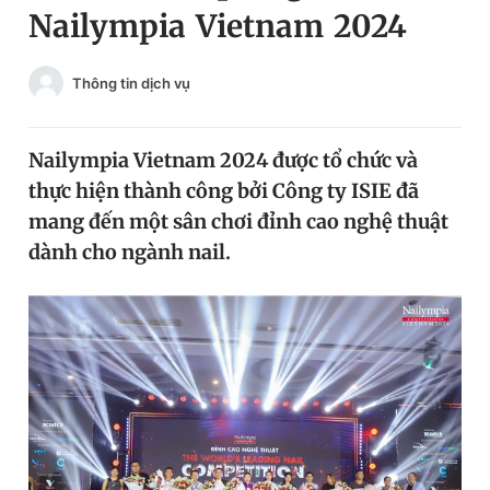
Nailympia Vietnam 2024
Chuyên mục khác
Tin đã xem
Chào ngày mới
Tin 24h
Thông tin dịch vụ
Đăng xuất
Tin thị trường
Tin 360
Nailympia Vietnam 2024 được tổ chức và
thực hiện thành công bởi Công ty ISIE đã
Video
Magazine
mang đến một sân chơi đỉnh cao nghệ thuật
dành cho ngành nail.
Sản phẩm khác
Tiện ích
Bạn cần biết
Thông tin tòa soạn
Liên hệ quảng cáo