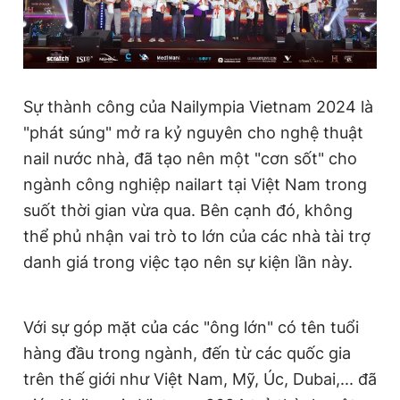
Đọc Thanh Niên trên điện thoại
Sự thành công của Nailympia Vietnam 2024 là
"phát súng" mở ra kỷ nguyên cho nghệ thuật
nail nước nhà, đã tạo nên một "cơn sốt" cho
Theo dõi báo trên
ngành công nghiệp nailart tại Việt Nam trong
suốt thời gian vừa qua. Bên cạnh đó, không
Hotline
Liên hệ quảng cáo
thể phủ nhận vai trò to lớn của các nhà tài trợ
0906 645 777
0908 780 404
danh giá trong việc tạo nên sự kiện lần này.
Đặt báo
Quảng cáo
RSS
Tòa soạn
Chính sách bảo
Tổng biên tập: Nguyễn Ngọc Toàn
Với sự góp mặt của các "ông lớn" có tên tuổi
Phó tổng biên tập thường trực: Hải Thành
hàng đầu trong ngành, đến từ các quốc gia
Phó tổng biên tập: Lâm Hiếu Dũng
Phó tổng biên tập: Trần Việt Hưng
trên thế giới như Việt Nam, Mỹ, Úc, Dubai,... đã
Tổng thư ký tòa soạn: Đức Trung