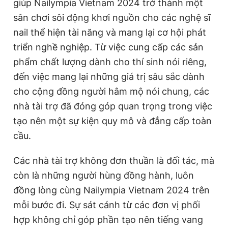
giúp Nailympia Vietnam 2024 trở thành một
Giấy phép xuất bản số 110/GP - BTTTT cấp ngày 24.3.2020
sân chơi sôi động khơi nguồn cho các nghệ sĩ
© 2003-2026 Bản quyền thuộc về Báo Thanh Niên. Cấm sao
chép dưới mọi hình thức nếu không có sự chấp thuận bằng văn
nail thể hiện tài năng và mang lại cơ hội phát
bản. Phát triển bởi ePi Technologies, JSC.
triển nghề nghiệp. Từ việc cung cấp các sản
phẩm chất lượng dành cho thí sinh nói riêng,
đến việc mang lại những giá trị sâu sắc dành
cho cộng đồng người hâm mộ nói chung, các
nhà tài trợ đã đóng góp quan trọng trong việc
tạo nên một sự kiện quy mô và đẳng cấp toàn
cầu.
Các nhà tài trợ không đơn thuần là đối tác, mà
còn là những người hùng đồng hành, luôn
đồng lòng cùng Nailympia Vietnam 2024 trên
mỗi bước đi. Sự sát cánh từ các đơn vị phối
hợp không chỉ góp phần tạo nên tiếng vang