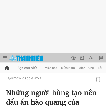
Bạn cần biết
Miền Bắc
Miền Nam
Miền Trung
Sản 
QUẢNG CÁO
ĐẶT BÁO
17/05/2024 08:00 GMT+7
Thông tin tài khoản
Những người hùng tạo nên
Đổi mật khẩu
Chuyên mục
dấu ấn hào quang của
Tin đã lưu