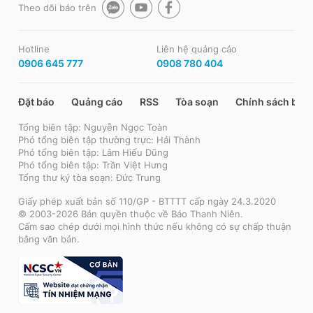
Theo dõi báo trên
Hotline
Liên hệ quảng cáo
0906 645 777
0908 780 404
Đặt báo
Quảng cáo
RSS
Tòa soạn
Chính sách bảo
Tổng biên tập: Nguyễn Ngọc Toàn
Phó tổng biên tập thường trực: Hải Thành
Phó tổng biên tập: Lâm Hiếu Dũng
Phó tổng biên tập: Trần Việt Hưng
Tổng thư ký tòa soạn: Đức Trung
Giấy phép xuất bản số 110/GP - BTTTT cấp ngày 24.3.2020
© 2003-2026 Bản quyền thuộc về Báo Thanh Niên.
Cấm sao chép dưới mọi hình thức nếu không có sự chấp thuận
bằng văn bản.