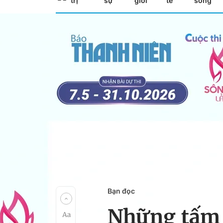
trị
sự
giới
tế
sống
Bạn đọc
Những tấm 