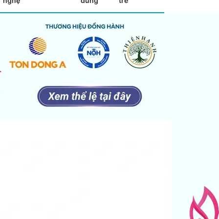
nghệ
dùng
trẻ