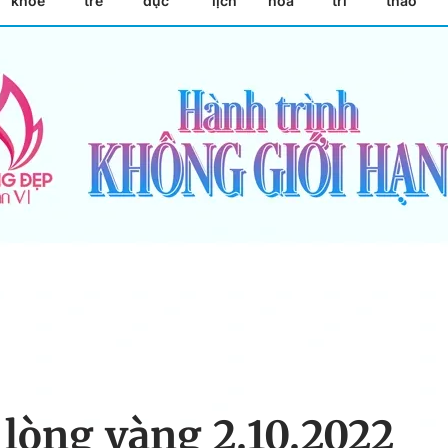
khỏe
trẻ
dục
lịch
hóa
trí
thao
lòng vàng 2.10.2022