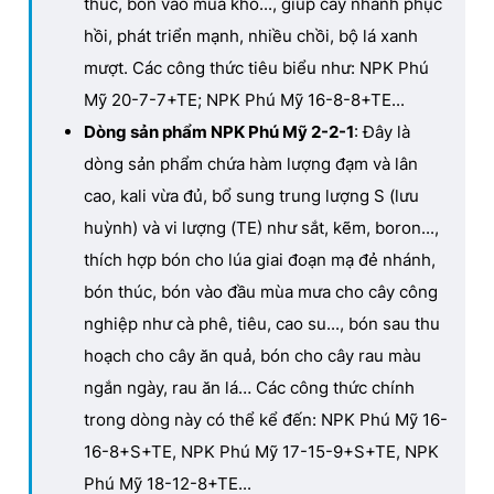
thúc, bón vào mùa khô..., giúp cây nhanh phục
hồi, phát triển mạnh, nhiều chồi, bộ lá xanh
mượt. Các công thức tiêu biểu như: NPK Phú
Mỹ 20-7-7+TE; NPK Phú Mỹ 16-8-8+TE...
Dòng sản phẩm NPK Phú Mỹ 2-2-1
: Đây là
dòng sản phẩm chứa hàm lượng đạm và lân
cao, kali vừa đủ, bổ sung trung lượng S (lưu
huỳnh) và vi lượng (TE) như sắt, kẽm, boron...,
thích hợp bón cho lúa giai đoạn mạ đẻ nhánh,
bón thúc, bón vào đầu mùa mưa cho cây công
nghiệp như cà phê, tiêu, cao su..., bón sau thu
hoạch cho cây ăn quả, bón cho cây rau màu
ngắn ngày, rau ăn lá… Các công thức chính
trong dòng này có thể kể đến: NPK Phú Mỹ 16-
16-8+S+TE, NPK Phú Mỹ 17-15-9+S+TE, NPK
Phú Mỹ 18-12-8+TE...