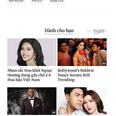
NPK PHÚ MỸ
PVFCCO
NÔNG DÂN