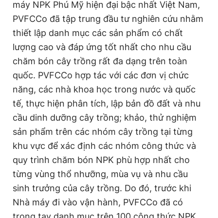
máy NPK Phú Mỹ hiện đại bậc nhất Việt Nam,
PVFCCo đã tập trung đầu tư nghiên cứu nhằm
thiết lập danh mục các sản phẩm có chất
Đọc Thanh Niên trên điện thoại
lượng cao và đáp ứng tốt nhất cho nhu cầu
chăm bón cây trồng rất đa dạng trên toàn
quốc. PVFCCo hợp tác với các đơn vị chức
năng, các nhà khoa học trong nước và quốc
Theo dõi báo trên
tế, thực hiện phân tích, lập bản đồ đất và nhu
cầu dinh dưỡng cây trồng; khảo, thử nghiệm
Hotline
Liên hệ quảng cáo
sản phẩm trên các nhóm cây trồng tại từng
0906 645 777
0908 780 404
khu vực để xác định các nhóm công thức và
Đặt báo
Quảng cáo
RSS
Tòa soạn
Chính sách bảo
quy trình chăm bón NPK phù hợp nhất cho
từng vùng thổ nhưỡng, mùa vụ và nhu cầu
Tổng biên tập: Nguyễn Ngọc Toàn
Phó tổng biên tập thường trực: Hải Thành
sinh trưởng của cây trồng. Do đó, trước khi
Phó tổng biên tập: Lâm Hiếu Dũng
Nhà máy đi vào vận hành, PVFCCo đã có
Phó tổng biên tập: Trần Việt Hưng
Tổng thư ký tòa soạn: Đức Trung
trong tay danh mục trên 100 công thức NPK