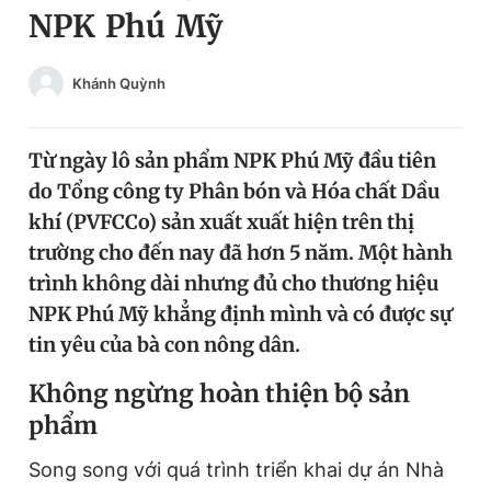
NPK Phú Mỹ
Chuyên mục khác
Tin đã xem
Chào ngày mới
Tin 24h
Khánh Quỳnh
Đăng xuất
Tin thị trường
Tin 360
Từ ngày lô sản phẩm NPK Phú Mỹ đầu tiên
do Tổng công ty Phân bón và Hóa chất Dầu
Video
Magazine
khí (PVFCCo) sản xuất xuất hiện trên thị
trường cho đến nay đã hơn 5 năm. Một hành
trình không dài nhưng đủ cho thương hiệu
Sản phẩm khác
NPK Phú Mỹ khẳng định mình và có được sự
Tiện ích
Bạn cần biết
tin yêu của bà con nông dân.
Không ngừng hoàn thiện bộ sản
Thông tin tòa soạn
Liên hệ quảng cáo
phẩm
Song song với quá trình triển khai dự án Nhà