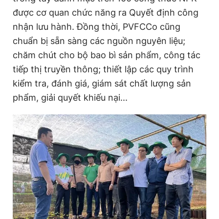
Giấy phép xuất bản số 110/GP - BTTTT cấp ngày 24.3.2020
được cơ quan chức năng ra Quyết định công
© 2003-2026 Bản quyền thuộc về Báo Thanh Niên. Cấm sao
nhận lưu hành. Đồng thời, PVFCCo cũng
chép dưới mọi hình thức nếu không có sự chấp thuận bằng văn
bản. Phát triển bởi ePi Technologies, JSC.
chuẩn bị sẵn sàng các nguồn nguyên liệu;
chăm chút cho bộ bao bì sản phẩm, công tác
tiếp thị truyền thông; thiết lập các quy trình
kiểm tra, đánh giá, giám sát chất lượng sản
phẩm, giải quyết khiếu nại...