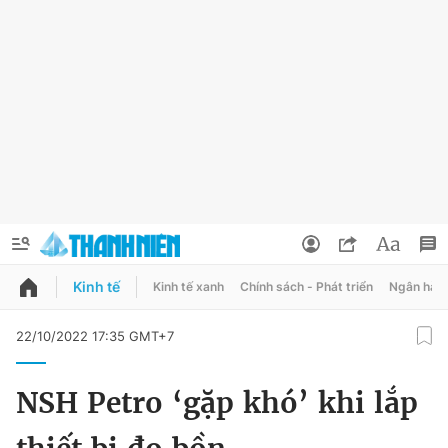
Kinh tế
Kinh tế xanh
Chính sách - Phát triển
Ngân hàn
QUẢNG CÁO
ĐẶT BÁO
22/10/2022 17:35 GMT+7
Thông tin tài khoản
NSH Petro ‘gặp khó’ khi lắp
Đổi mật khẩu
Chuyên mục
Tin đã lưu