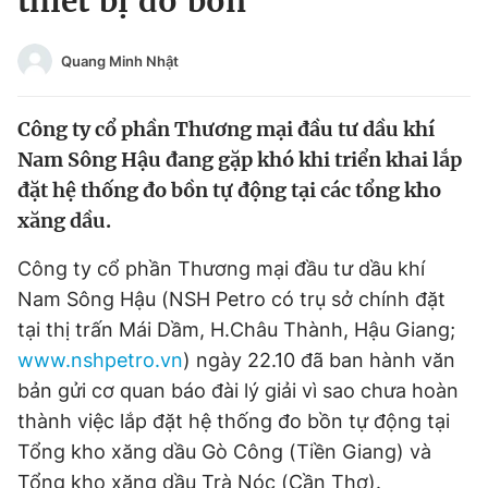
thiết bị đo bồn
Chuyên mục khác
Tin đã xem
Quang Minh Nhật
Chào ngày mới
Tin 24h
Đăng xuất
Công ty cổ phần Thương mại đầu tư dầu khí
Tin thị trường
Tin 360
Nam Sông Hậu đang gặp khó khi triển khai lắp
đặt hệ thống đo bồn tự động tại các tổng kho
Video
Magazine
xăng dầu.
Công ty cổ phần Thương mại đầu tư dầu khí
Sản phẩm khác
Nam Sông Hậu (NSH Petro có trụ sở chính đặt
tại thị trấn Mái Dầm, H.Châu Thành, Hậu Giang;
Tiện ích
Bạn cần biết
www.nshpetro.vn
) ngày 22.10 đã ban hành văn
bản gửi cơ quan báo đài lý giải vì sao chưa hoàn
Thông tin tòa soạn
Liên hệ quảng cáo
thành việc lắp đặt hệ thống đo bồn tự động tại
Tổng kho xăng dầu Gò Công (Tiền Giang) và
Tổng kho xăng dầu Trà Nóc (Cần Thơ).