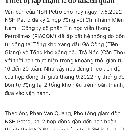
Thiết bị lắp chậm là do khách quan
Giấy phép xuất bản số 110/GP - BTTTT cấp ngày 24.3.2020
© 2003-2026 Bản quyền thuộc về Báo Thanh Niên. Cấm sao
Văn bản của NSH Petro cho hay ngày 17.5.2022
chép dưới mọi hình thức nếu không có sự chấp thuận bằng văn
NSH Petro đã ký 2 hợp đồng với Chi nhánh Miền
bản. Phát triển bởi ePi Technologies, JSC.
Nam - Công ty cổ phần Tin học viễn thông
Petrolimex (PIACOM) để lắp đặt hệ thống đo bồn
tự động tại Tổng kho xăng dầu Gò Công (Tiền
Giang) và Tổng kho xăng dầu Trà Nóc (Cần Thơ)
với thời hạn thực hiện trong khoảng thời gian từ
16 đến 20 tuần. Như vậy nếu đúng theo tiến độ
của hợp đồng thì giữa tháng 9.2022 hệ thống đo
bồn tự động tại 2 tổng kho nêu trên hoàn thành,
đưa vào vận hành.
Theo ông Phan Văn Quang, Phó tổng giám đốc
NSH Petro, khi 2 hợp đồng gần đến hạn hoàn
thành thì PIACOM thông báo cho NSH Petro biết