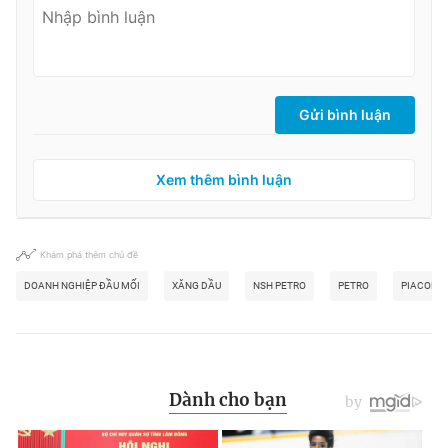
Gửi bình luận
Xem thêm bình luận
Khám phá thêm chủ đề
DOANH NGHIỆP ĐẦU MỐI
XĂNG DẦU
NSH PETRO
PETRO
PIACOM