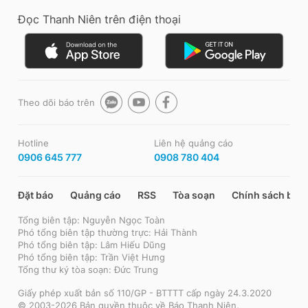
Đọc Thanh Niên trên điện thoại
Theo dõi báo trên
Hotline
Liên hệ quảng cáo
0906 645 777
0908 780 404
Đặt báo
Quảng cáo
RSS
Tòa soạn
Chính sách bảo
Tổng biên tập: Nguyễn Ngọc Toàn
Phó tổng biên tập thường trực: Hải Thành
Phó tổng biên tập: Lâm Hiếu Dũng
Phó tổng biên tập: Trần Việt Hưng
Tổng thư ký tòa soạn: Đức Trung
Giấy phép xuất bản số 110/GP - BTTTT cấp ngày 24.3.2020
© 2003-2026 Bản quyền thuộc về Báo Thanh Niên.