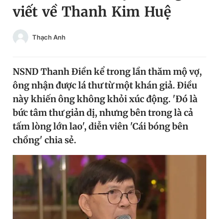
viết về Thanh Kim Huệ
Chuyên mục khác
Tin đã xem
Chào ngày mới
Tin 24h
Thạch Anh
Đăng xuất
Tin thị trường
Tin 360
NSND Thanh Điền kể trong lần thăm mộ vợ,
ông nhận được lá thư từ một khán giả. Điều
Video
Magazine
này khiến ông không khỏi xúc động. 'Đó là
bức tâm thư giản dị, nhưng bên trong là cả
tấm lòng lớn lao', diễn viên 'Cái bóng bên
Sản phẩm khác
chồng' chia sẻ.
Tiện ích
Bạn cần biết
Thông tin tòa soạn
Liên hệ quảng cáo