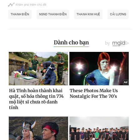
Khám phá thêm chủ đề
THANH ĐIỀN
NSND THANH ĐIỀN
THANH KIM HUỆ
CẢI LƯƠNG