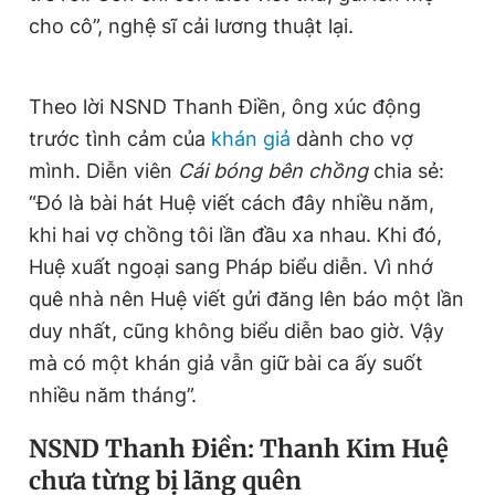
Giấy phép xuất bản số 110/GP - BTTTT cấp ngày 24.3.2020
cho cô”, nghệ sĩ cải lương thuật lại.
© 2003-2026 Bản quyền thuộc về Báo Thanh Niên. Cấm sao
chép dưới mọi hình thức nếu không có sự chấp thuận bằng văn
bản. Phát triển bởi ePi Technologies, JSC.
Theo lời NSND Thanh Điền, ông xúc động
trước tình cảm của
khán giả
dành cho vợ
mình. Diễn viên
Cái bóng bên chồng
chia sẻ:
“Đó là bài hát Huệ viết cách đây nhiều năm,
khi hai vợ chồng tôi lần đầu xa nhau. Khi đó,
Huệ xuất ngoại sang Pháp biểu diễn. Vì nhớ
quê nhà nên Huệ viết gửi đăng lên báo một lần
duy nhất, cũng không biểu diễn bao giờ. Vậy
mà có một khán giả vẫn giữ bài ca ấy suốt
nhiều năm tháng”.
NSND Thanh Điền: Thanh Kim Huệ
chưa từng bị lãng quên