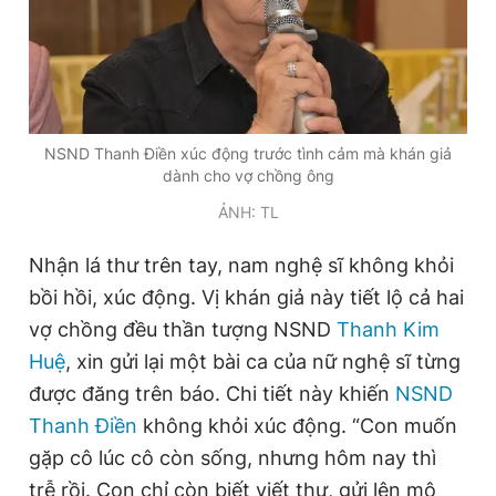
Đọc Thanh Niên trên điện thoại
NSND Thanh Điền xúc động trước tình cảm mà khán giả
dành cho vợ chồng ông
Theo dõi báo trên
ẢNH: TL
Nhận lá thư trên tay, nam nghệ sĩ không khỏi
Hotline
Liên hệ quảng cáo
bồi hồi, xúc động. Vị khán giả này tiết lộ cả hai
0906 645 777
0908 780 404
vợ chồng đều thần tượng NSND
Thanh Kim
Đặt báo
Quảng cáo
RSS
Tòa soạn
Chính sách bảo
Huệ
, xin gửi lại một bài ca của nữ nghệ sĩ từng
được đăng trên báo. Chi tiết này khiến
NSND
Tổng biên tập: Nguyễn Ngọc Toàn
Phó tổng biên tập thường trực: Hải Thành
Thanh Điền
không khỏi xúc động. “Con muốn
Phó tổng biên tập: Lâm Hiếu Dũng
gặp cô lúc cô còn sống, nhưng hôm nay thì
Phó tổng biên tập: Trần Việt Hưng
Tổng thư ký tòa soạn: Đức Trung
trễ rồi. Con chỉ còn biết viết thư, gửi lên mộ