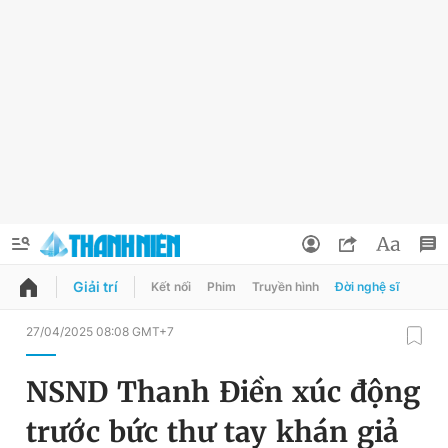
Giải trí
Kết nối
Phim
Truyền hình
Đời nghệ sĩ
QUẢNG CÁO
ĐẶT BÁO
27/04/2025 08:08 GMT+7
Thông tin tài khoản
NSND Thanh Điền xúc động
Đổi mật khẩu
Chuyên mục
trước bức thư tay khán giả
Tin đã lưu