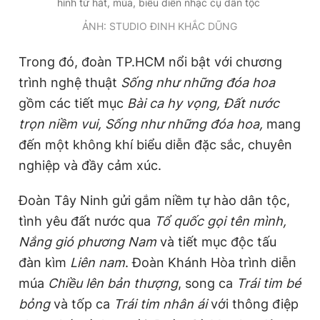
hình từ hát, múa, biểu diễn nhạc cụ dân tộc
ẢNH: STUDIO ĐINH KHẮC DŨNG
Trong đó, đoàn TP.HCM nổi bật với chương
trình nghệ thuật
Sống như những đóa hoa
gồm các tiết mục
Bài ca hy vọng, Đất nước
trọn niềm vui, Sống như những đóa hoa,
mang
đến một không khí biểu diễn đặc sắc, chuyên
nghiệp và đầy cảm xúc.
Đoàn Tây Ninh gửi gắm niềm tự hào dân tộc,
tình yêu đất nước qua
Tổ quốc gọi tên mình,
Nắng gió phương Nam
và tiết mục độc tấu
đàn kìm
Liên nam
. Đoàn Khánh Hòa trình diễn
múa
Chiều lên bản thượng
, song ca
Trái tim bé
bỏng
và tốp ca
Trái tim nhân ái
với thông điệp