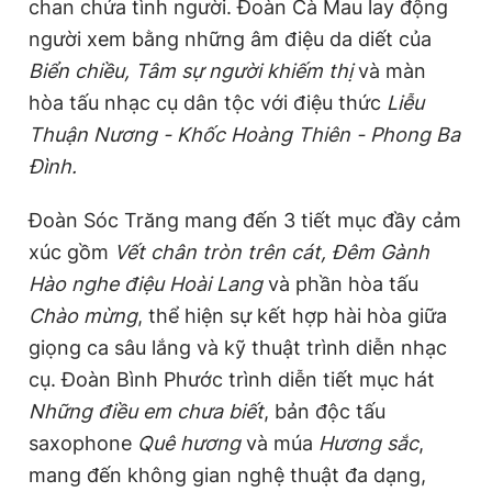
chan chứa tình người. Đoàn Cà Mau lay động
người xem bằng những âm điệu da diết của
Biển chiều, Tâm sự người khiếm thị
và màn
hòa tấu nhạc cụ dân tộc với điệu thức
Liễu
Thuận Nương - Khốc Hoàng Thiên - Phong Ba
Đình.
Đoàn Sóc Trăng mang đến 3 tiết mục đầy cảm
xúc gồm
Vết chân tròn trên cát, Đêm Gành
Hào nghe điệu Hoài Lang
và phần hòa tấu
Chào mừng
, thể hiện sự kết hợp hài hòa giữa
giọng ca sâu lắng và kỹ thuật trình diễn nhạc
cụ. Đoàn Bình Phước trình diễn tiết mục hát
Những điều em chưa biết
, bản độc tấu
saxophone
Quê hương
và múa
Hương sắc
,
mang đến không gian nghệ thuật đa dạng,