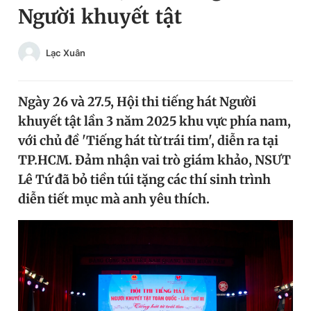
Người khuyết tật
Chuyên mục khác
Tin đã xem
Chào ngày mới
Tin 24h
Lạc Xuân
Đăng xuất
Tin thị trường
Tin 360
Ngày 26 và 27.5, Hội thi tiếng hát Người
khuyết tật lần 3 năm 2025 khu vực phía nam,
Video
Magazine
với chủ đề 'Tiếng hát từ trái tim', diễn ra tại
TP.HCM. Đảm nhận vai trò giám khảo, NSƯT
Lê Tứ đã bỏ tiền túi tặng các thí sinh trình
Sản phẩm khác
diễn tiết mục mà anh yêu thích.
Tiện ích
Bạn cần biết
Thông tin tòa soạn
Liên hệ quảng cáo