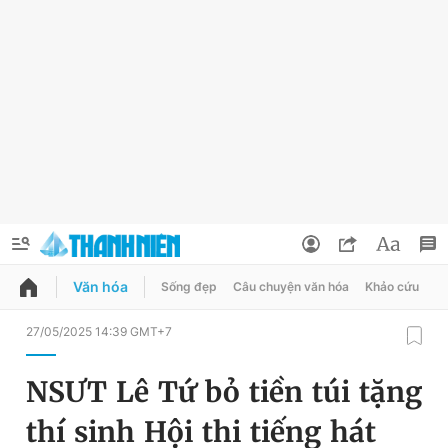
Văn hóa
Sống đẹp
Câu chuyện văn hóa
Khảo cứu
X
QUẢNG CÁO
ĐẶT BÁO
27/05/2025 14:39 GMT+7
Thông tin tài khoản
NSƯT Lê Tứ bỏ tiền túi tặng
Đổi mật khẩu
Chuyên mục
thí sinh Hội thi tiếng hát
Tin đã lưu