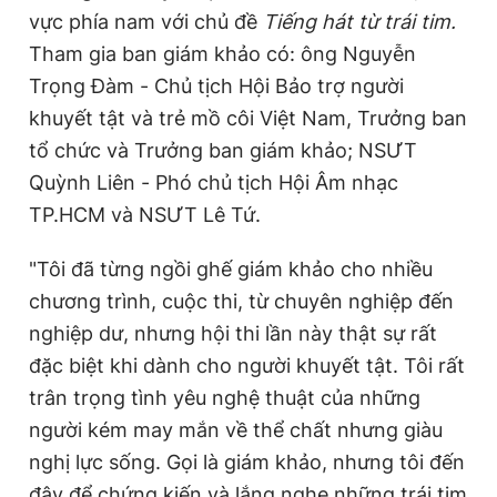
vực phía nam với chủ đề
Tiếng hát từ trái tim.
Giấy phép xuất bản số 110/GP - BTTTT cấp ngày 24.3.2020
© 2003-2026 Bản quyền thuộc về Báo Thanh Niên. Cấm sao
Tham gia
ban giám khảo có: ông Nguyễn
chép dưới mọi hình thức nếu không có sự chấp thuận bằng văn
bản. Phát triển bởi ePi Technologies, JSC.
Trọng Đàm - Chủ tịch Hội Bảo trợ người
khuyết tật và trẻ mồ côi Việt Nam, Trưởng ban
tổ chức và Trưởng ban giám khảo; NSƯT
Quỳnh Liên - Phó chủ tịch Hội Âm nhạc
TP.HCM và NSƯT Lê Tứ.
"Tôi đã từng ngồi ghế giám khảo cho nhiều
chương trình, cuộc thi, từ chuyên nghiệp đến
nghiệp dư, nhưng hội thi lần này thật sự rất
đặc biệt khi dành cho người khuyết tật. Tôi rất
trân trọng tình yêu nghệ thuật của những
người kém may mắn về thể chất nhưng giàu
nghị lực sống. Gọi là giám khảo, nhưng tôi đến
đây để chứng kiến và lắng nghe những trái tim