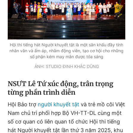
Đọc Thanh Niên trên điện thoại
Hội thi tiếng hát Người khuyết tật là một sân khấu đầy tính
nhân văn và ấm áp, nhằm động viên, tạo cơ hội cho những
số phận kém may mắn được tỏa sáng
Theo dõi báo trên
ẢNH: STUDIO ĐINH KHẮC DŨNG
Hotline
Liên hệ quảng cáo
0906 645 777
0908 780 404
NSƯT Lê Tứ xúc động, trân trọng
từng phần trình diễn
Đặt báo
Quảng cáo
RSS
Tòa soạn
Chính sách bảo
Hội Bảo trợ
người khuyết tật
và trẻ mồ côi Việt
Tổng biên tập: Nguyễn Ngọc Toàn
Nam chủ trì phối hợp Bộ VH-TT-DL cùng một
Phó tổng biên tập thường trực: Hải Thành
Phó tổng biên tập: Lâm Hiếu Dũng
số cơ quan có liên quan tổ chức Hội thi tiếng
Phó tổng biên tập: Trần Việt Hưng
Tổng thư ký tòa soạn: Đức Trung
hát Người khuyết tật lần thứ 3 năm 2025, khu