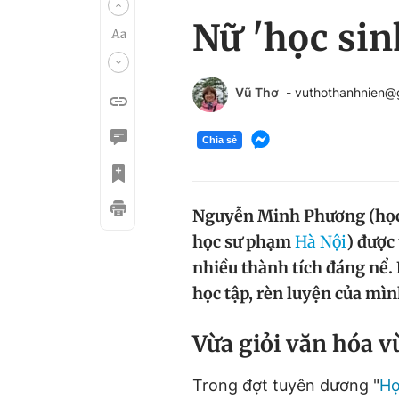
Nữ 'học sin
Vũ Thơ
- vuthothanhnien@
Chia sẻ
Nguyễn Minh Phương (học 
học sư phạm
Hà Nội
) được
nhiều thành tích đáng nể. 
học tập, rèn luyện của mìn
Vừa giỏi văn hóa v
Trong đợt tuyên dương "
Họ