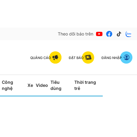
Theo dõi báo trên
QUẢNG CÁO
ĐẶT BÁO
ĐĂNG NHẬP
Công
Tiêu
Thời trang
Xe
Video
nghệ
dùng
trẻ