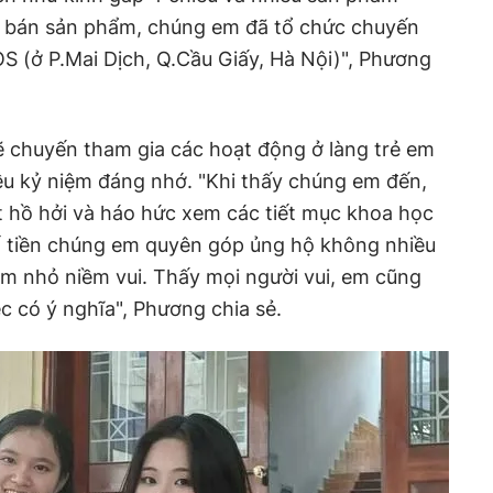
ệc bán sản phẩm, chúng em đã tổ chức chuyến
OS (ở P.Mai Dịch, Q.Cầu Giấy, Hà Nội)", Phương
lẽ chuyến tham gia các hoạt động ở làng trẻ em
ều kỷ niệm đáng nhớ. "Khi thấy chúng em đến,
ất hồ hởi và háo hức xem các tiết mục khoa học
ố tiền chúng em quyên góp ủng hộ không nhiều
 nhỏ niềm vui. Thấy mọi người vui, em cũng
ệc có ý nghĩa", Phương chia sẻ.