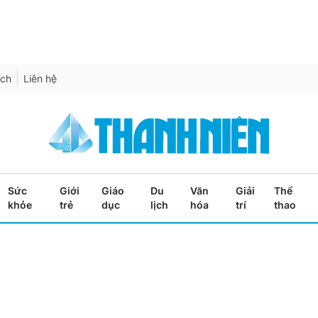
ích
Liên hệ
Sức
Giới
Giáo
Du
Văn
Giải
Thể
khỏe
trẻ
dục
lịch
hóa
trí
thao