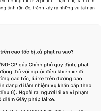
iêm những tài xế vi phạm. Thậm chí, cần xem
ăng tính răn đe, tránh xảy ra những vụ tai nạn
trên cao tốc bị xử phạt ra sao?
/NĐ-CP của Chính phủ quy định, phạt
 đồng đối với người điều khiển xe đi
ờng cao tốc, lùi xe trên đường cao
iên đang đi làm nhiệm vụ khẩn cấp theo
điều 6). Ngoài ra, người lái xe vi phạm
0 điểm Giấy phép lái xe.