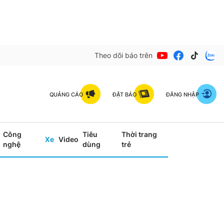
Theo dõi báo trên
QUẢNG CÁO
ĐẶT BÁO
ĐĂNG NHẬP
Công
Tiêu
Thời trang
Xe
Video
nghệ
dùng
trẻ