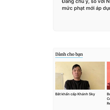
Đáng chú ý, so với 
mức phạt mới áp dụ