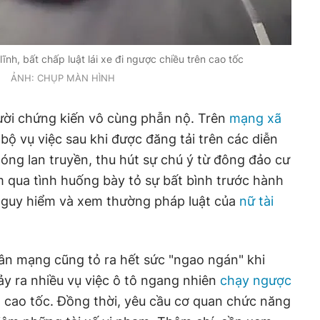
lĩnh, bất chấp luật lái xe đi ngược chiều trên cao tốc
ẢNH: CHỤP MÀN HÌNH
ười chứng kiến vô cùng phẫn nộ. Trên
mạng xã
n bộ vụ việc sau khi được đăng tải trên các diễn
ng lan truyền, thu hút sự chú ý từ đông đảo cư
 qua tình huống bày tỏ sự bất bình trước hành
ấp nguy hiểm và xem thường pháp luật của
nữ tài
ân mạng cũng tỏ ra hết sức "ngao ngán" khi
xảy ra nhiều vụ việc ô tô ngang nhiên
chạy ngược
 cao tốc. Đồng thời, yêu cầu cơ quan chức năng